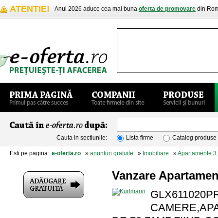
ATENTIE!
Anul 2026 aduce cea mai buna
oferta de promovare
din Rom
Cauta in sectiunile:
Lista firme
Catalog produse
Esti pe pagina:
e-oferta.ro
»
anunturi gratuite
»
Imobiliare
»
Apartamente 3
Vanzare Apartamen
GLX611020P
CAMERE,APA