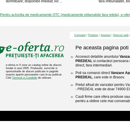
dormitoare; disponibil imediat; loc ...
fara imbunatatiri, blo
Pentru achizitia de medicamente OTC (medicamente eliberabile fara reteta), e-ofe
Companii
Produse
Anunturi
Director web
Pe aceasta pagina poti 
Accesezi detaliile anuntului
Vanza
PREDEAL
si contactezi persoana 
direct, fara intermediari.
e-oferta.ro ® este un catalog online de afaceri,
fondat in anul 2005. Produsele, serviciile si
oportunitatile de afaceri publicate in paginile
Poti sa comanzi direct
Vanzare Ap
noastre apartin persoanelor care le-au publicat.
PREDEAL
, care este in Brasov.
Cititi
Termenii si Conditiile
de utilizare.
Pretul afisat de vanzator pentru
Va
- PREDEAL
este de doar 74900 E
Cauti firme care ofera produse sau 
pentru a obtine cele mai convenabi