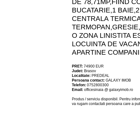
DE 78,71MP,FIIND 
BUCATARIE,1 BAIE
CENTRALA TERMICA
TERMOPAN,GRESIE,F
O ZONA LINISTITA 
LOCUINTA DE VACA
APARTINE COMPANI
PRET:
74900
EUR
Judet:
Brasov
Localitate:
PREDEAL
Persoana contact:
GALAXY IMOB
Telefon:
0752800300
Email:
officesinaia @ galaxyimob.ro
Produs / serviciu
disponibil
. Pentru info
va rugam contactati persoana care a pub