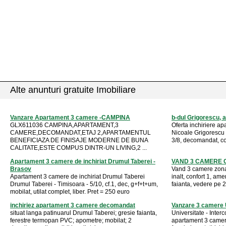
Alte anunturi gratuite Imobiliare
Vanzare Apartament 3 camere -CAMPINA
b-dul Grigorescu, a
GLX611036 CAMPINA,APARTAMENT,3
Oferta inchiriere ap
CAMERE,DECOMANDAT,ETAJ 2,APARTAMENTUL
Nicoale Grigorescu 
BENEFICIAZA DE FINISAJE MODERNE DE BUNA
3/8, decomandat, con
CALITATE,ESTE COMPUS DINTR-UN LIVING,2 ...
Apartament 3 camere de inchiriat Drumul Taberei -
VAND 3 CAMERE 
Brasov
Vand 3 camere zona 
Apartament 3 camere de inchiriat Drumul Taberei
inalt, confort 1, am
Drumul Taberei - Timisoara - 5/10, cf.1, dec, g+f+t+um,
faianta, vedere pe 2 
mobilat, utilat complet, liber. Pret = 250 euro
inchiriez apartament 3 camere decomandat
Vanzare 3 camere 
situat langa patinuarul Drumul Taberei; gresie faianta,
Universitate - Inter
ferestre termopan PVC; apometre; mobilat; 2
apartament 3 camere