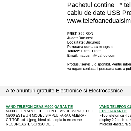
Pachetul contine : * te
cablu de date USB Pr
www.telefoaneduals
PRET:
399
RON
Judet:
Bucuresti
Localitate:
Bucuresti
Persoana contact:
maugsm
Telefon:
0765311335
Email:
maugsm @ yahoo.com
Produs / serviciu
disponibil
. Pentru info
va rugam contactati persoana care a pub
Alte anunturi gratuite Electronice si Electrocasnice
VAND TELEFON CEAS M900,GARANTIE
VAND TELEFON CU
M900 CEL MAI MIC TELEFON CEAS DE MANA, CECT
F160,GARANTIE
M900 ESTE UN MODEL SIMPLU FARA CAMERA -
F160 telefon cu 4 ca
CITITOR .txt si jpeg, ideal pt a copia la examene. -
display 2.2 inch -re
RECUNOASTE SCRISU DE ...
microsd -tastatura q