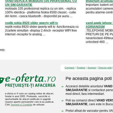
VAND REPLICA MOBIADO 105 PROFESIONAL CU
Importam acumulato
UN SIM,GARANTIE
Importam: baterii or
mobiado 105 profesional replica cu un sim. - replica
acumulatori camere f
100% identica - platforma Nokia 6500 classic - cutie
pentru alarme-centra
din lemn - casca bluetooth - disponibil pe auriu ...
replik nokia 8920 slider qwerty wifi tv
vand apple iphone 
replik nokia 8920 slider qwerty wifi tv -functioneaza cu
ADRIANGSM
2cartele simultan -display 2.4inch -receptor WIFI free
:TELEFOANE MOBILE
internet -receptor tv analog ...
PRETURI DE PE PIAT
neverlocked-499euro
unlocked-460 ...
mic
Companii
Produse
Anunturi
Director web
Pe aceasta pagina poti 
Accesezi detaliile anuntului
VAND
SIM,GARANTIE
si contactezi perso
mod direct, fara intermediari.
e-oferta.ro ® este un catalog online de afaceri,
fondat in anul 2005. Produsele, serviciile si
oportunitatile de afaceri publicate in paginile
Poti sa comanzi direct
VAND VER
noastre apartin persoanelor care le-au publicat.
SIM,GARANTIE
, care este in Bucur
Cititi
Termenii si Conditiile
de utilizare.
Pretul afisat de vanzator pentru
VA