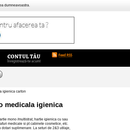
rea dumneavoastra.
 igienica carton
o medicala igienica
tie mono /multistrat, hartie igienica cu sau
furi medicale si pt cabinete cosmetice, etc.
 dotari suplimenare. La seturi de 2&3 utilaje,