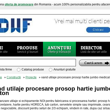
buna
oferta de promovare
din Romania - acum 100% personalizabila pentru aface
ista firme
Catalog produse
Anunturi gratuite
te
»
Constructii
»
Proiecte
» vand utilaje procesare prosop hartie jumbo medicala
d utilaje procesare prosop hartie jumb
rton
anzare utilaje si echipamente NOI pentru fabricarea si procesarea hartiei: prosop har
 pretaiere, hartie pentru HORECA, tub carton, servetele simple sau imprimate, cearsa
i negociabile, discount pentru seturi de 2/3 echipam, vindem in rate, dupa caz si/sau