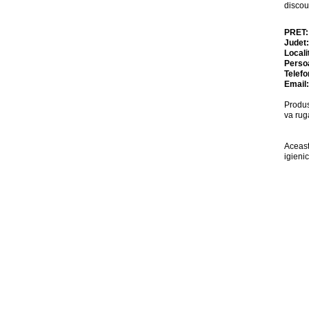
discou
PRET
Judet
Locali
Perso
Telefo
Email
Produs
va rug
Aceast
igienic