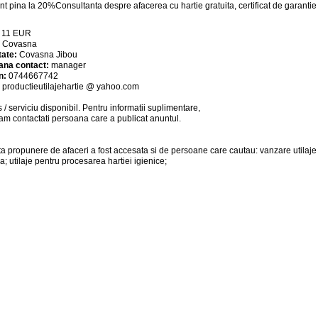
nt pina la 20%Consultanta despre afacerea cu hartie gratuita, certificat de garantie
:
11
EUR
:
Covasna
tate:
Covasna Jibou
ana contact:
manager
n:
0744667742
:
productieutilajehartie @ yahoo.com
 / serviciu
disponibil
. Pentru informatii suplimentare,
am contactati persoana care a publicat anuntul.
a propunere de afaceri a fost accesata si de persoane care cautau: vanzare utilaje 
a; utilaje pentru procesarea hartiei igienice;