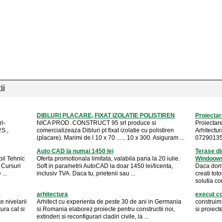
ii
DIBLURI PLACARE, FIXAT IZOLATIE POLISTIREN
Proiectar
i-
NICA PROD. CONSTRUCT 95 srl produce si
Proiectare
.S.,
comercializeaza Dibluri pt fixat izolatie cu polistiren
Arhitectur
(placare). Marimi de l 10 x 70 ...... 10 x 300. Asiguram ...
0729013
Auto CAD la numai 1450 lei
Terase di
bil Tehnic
Oferta promotionala limitata, valabila pana la 20 iulie.
Windoow
 Cursuri
Soft in parametrii AutoCAD la doar 1450 lei/licenta,
Daca dorit
...
inclusiv TVA. Daca tu, prietenii sau ...
creati tot
solutia co
e
arhitectura
execut co
 nivelarii
Arhitect cu experienta de peste 30 de ani in Germania
construim
tura cat si
si Romania elaborez proiecte pentru constructii noi,
si proiect
extinderi si reconfigurari cladiri civile, la ...