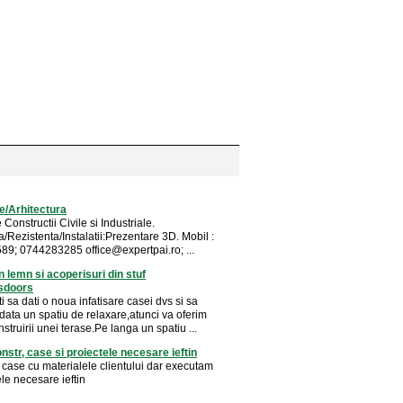
e/Arhitectura
 Constructii Civile si Industriale.
a/Rezistenta/Instalatii:Prezentare 3D. Mobil :
589; 0744283285
office@expertpai.ro
; ...
n lemn si acoperisuri din stuf
sdoors
i sa dati o noua infatisare casei dvs si sa
odata un spatiu de relaxare,atunci va oferim
nstruirii unei terase.Pe langa un spatiu ...
nstr, case si proiectele necesare ieftin
 case cu materialele clientului dar executam
ele necesare ieftin