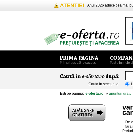
ATENTIE!
Anul 2026 aduce cea mai 
Cauta in sectiunile:
L
Esti pe pagina:
e-oferta.ro
»
anunturi gratui
van
ca
De v
fara
Pretur