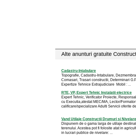
Alte anunturi gratuite Construct
Cadastru-Intabulare
Topografie, Cadastru-Intabulare, Dezmembrar
Comasari, Trasari constructii, Determinari G.P
Expertize Tehnice Extrajudiciare Mobil : ...
RTE, VP, Expert Tehnic Instalatii electrice
Expert Tehnic, Verificator Proiecte, Responsa
cu Executia,atestat MEC/MA, Lector/Formator
calificare/specializare Adulti Servicii oferite de 
Vand Utilaje Constructii Drumuri si Nivelar
Dispunem de o gama larga de utilaje destinate
terenului. Acestea pot fi folosite atat in agricul
in lucrari publice de nivelare: ...