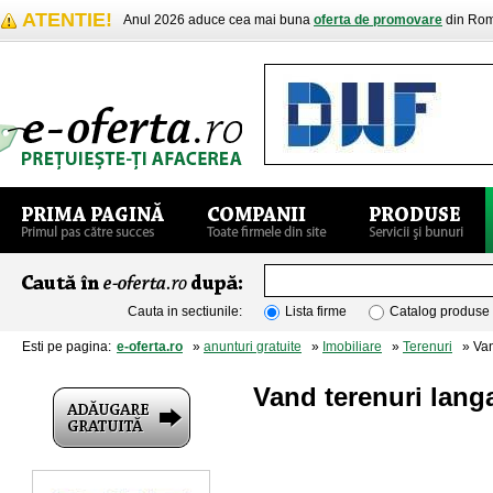
ATENTIE!
Anul 2026 aduce cea mai buna
oferta de promovare
din Rom
Cauta in sectiunile:
Lista firme
Catalog produse
Esti pe pagina:
e-oferta.ro
»
anunturi gratuite
»
Imobiliare
»
Terenuri
» Vand
Vand terenuri langa