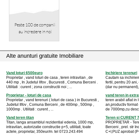
Alte anunturi gratuite Imobiliare
Vand loturi 6500euro
Inchiriere terenuri
Proprietar , vand loturi de casa , teren intravilan , de
Cautam sa inchirie
440 mp , In Judetul Ilfov , Bucuresti , Comuna Berceni .
fertil, pentru 20 ani
Utilitati : curent ; zona constructii noi ; ...
(dar nu permanent), 
Proprietar - loturi de casa
vand teren in extra
Proprietar , vand terenuri ( loturi de casa ) in Bucuresti ,
teren arabil aflat in
Judetul Ilfov , Comuna Berceni , de 400mp , 500mp ,
an,productiv format 
1000mp . Utilitati : curent , ...
de 7000mp,cu deschi
Vand teren titan
Teren si CURENT 7.
Titan, langa ansamblul rezidential edenia, 1000 mp,
PROPRIETAR - Teren
intravilan, autorizatie constructie p+5, utilitati, toate
Berceni , prel. str I
actele, proprietar, 350eur/m. tel 0723.243.494
C+I,PUZ aprobat (P+1