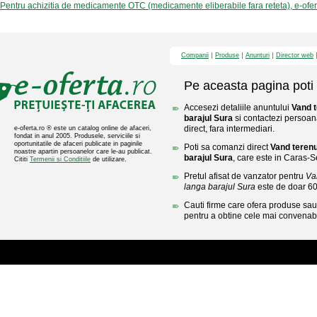
Pentru achizitia de medicamente OTC (medicamente eliberabile fara reteta), e-ofe
Companii
Produse
Anunturi
Director web
Pe aceasta pagina poti 
Accesezi detaliile anuntului
Vand t
barajul Sura
si contactezi persoan
direct, fara intermediari.
e-oferta.ro ® este un catalog online de afaceri,
fondat in anul 2005. Produsele, serviciile si
oportunitatile de afaceri publicate in paginile
Poti sa comanzi direct
Vand terenu
noastre apartin persoanelor care le-au publicat.
barajul Sura
, care este in Caras-S
Cititi
Termenii si Conditiile
de utilizare.
Pretul afisat de vanzator pentru
Va
langa barajul Sura
este de doar 6
Cauti firme care ofera produse sau 
pentru a obtine cele mai convenabi