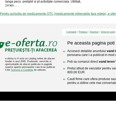
langa peco. pretabil si pt activitate comerciala. Utilitati,
14 km ...
Pentru achizitia de medicamente OTC (medicamente eliberabile fara reteta), e-ofe
Companii
Produse
Anunturi
Director web
Pe aceasta pagina poti 
Accesezi detaliile anuntului
vand t
persoana care l-a publicat in mod di
e-oferta.ro ® este un catalog online de afaceri,
Poti sa comanzi direct
vand teren 
fondat in anul 2005. Produsele, serviciile si
oportunitatile de afaceri publicate in paginile
noastre apartin persoanelor care le-au publicat.
Pretul afisat de vanzator pentru
va
Cititi
Termenii si Conditiile
de utilizare.
800.00 EUR.
Cauti firme care ofera produse sau 
pentru a obtine cele mai convenabi