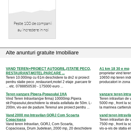
Alte anunturi gratuite Imobiliare
VAND TEREN+PROIECT AUTOGRIL,(STATIE PECO,
A1 km 18 30 e mp
RESTAURANT,MOTEL,PARCARE ...
proprietar vind tere
Teren 10.000mp cu 61m deschidere la dn2 si proiect
10650 mp teren indus
pentru statie peco ,restaurant,motel 2 etaje ,parcare tir
producatori in zona 
... etc. 0788850530 - 175000 euro ...
Teren vanzare Pipera-Popasului 1HA
vanzare teren intra
Vind Teren Intravilan(pe firma) 10000mp.Pipera
Teren intravilan de v
str.Popasului,deschidere la strada asfaltata de 50m. L-
5000 mp , front la s
200m, vis-avi de padure.Terenul are proiect pentru ...
la marinea cartierului
Vand 2000 mp Intravilan GORJ Com Scoarta
vand teren intravi
Copacioasa
Teren intravilan de v
Vand teren Intravilan, GORJ, Com Scoarta,
7500 mp , front la s
Copacioasa, Drum Judetean, 2000 mp, 20 deschidere
vis-a-vis de statia ele