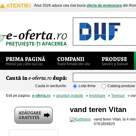
ATENTIE!
Anul 2026 aduce cea mai buna
oferta de promovare
din Rom
Cauta in sectiunile:
Lista firme
Catalog produse
Esti pe pagina:
e-oferta.ro
»
anunturi gratuite
»
Imobiliare
»
Terenuri
» vand
vand teren Vitan
vand teren Vitan, la 4 m
0761804825