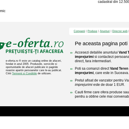
cadastral din 12.500
mic
Companii
Produse
Anunturi
Director web
Pe aceasta pagina poti 
Accesezi detaliile anuntului
Vand T
imprejurimi
si contactezi persoana
direct, fara intermediari.
e-oferta.ro ® este un catalog online de afaceri,
fondat in anul 2005. Produsele, serviciile si
oportunitatile de afaceri publicate in paginile
Poti sa comanzi direct
Vand Teren 
noastre apartin persoanelor care le-au publicat.
imprejurimi
, care este in Suceava.
Cititi
Termenii si Conditiile
de utilizare.
Pretul afisat de vanzator pentru
Va
imprejurimi
este de doar 1 EUR.
Cauti firme care ofera produse sau 
pentru a obtine cele mai convenabi