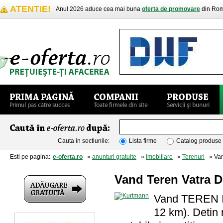
ATENTIE!
Anul 2026 aduce cea mai buna
oferta de promovare
din Rom
Cauta in sectiunile:
Lista firme
Catalog produse
Esti pe pagina:
e-oferta.ro
»
anunturi gratuite
»
Imobiliare
»
Terenuri
» Vand
Vand Teren Vatra D
Vand TEREN I
12 km). Detin