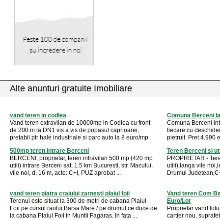
Alte anunturi gratuite Imobiliare
vand teren in codlea
Comuna Berceni la
Vand teren extravilan de 10000mp in Codlea cu front
Comuna Berceni intr
de 200 m la DN1 vis a vis de popasul caprioarei,
fiecare cu deschider
pretabil ptr hale industriale si parc auto la 8 euro/mp
pietruit. Pret 4.990
500mp teren intrare Berceni
Teren Berceni si ut
BERCENI, proprietar, teren intravilan 500 mp (420 mp
PROPRIETAR - Ter
utili) intrare Berceni sat, 1.5 km Bucuresti, str. Macului,
utili),langa vile no
vile noi, d. 16 m, acte: C+I, PUZ aprobat ...
Drumul Judetean,C+
...
vand teren piatra craiului zarnesti plaiul foii
Vand teren Com Be
Terenul este situat la 300 de metri de cabana Plaiul
Euro/Lot
Foii pe cursul raului Barsa Mare / pe drumul ce duce de
Proprietar vand lotu
la cabana Plaiul Foii in Muntii Fagaras. In fata ...
cartier nou, supra