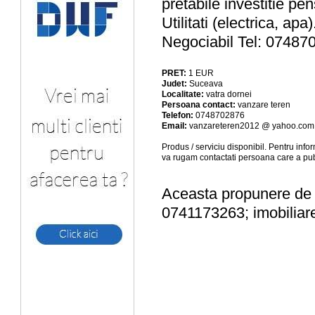
pretabile investitie pe
Utilitati (electrica, ap
Negociabil Tel: 07487
PRET:
1
EUR
Judet:
Suceava
Localitate:
vatra dornei
Persoana contact:
vanzare teren
Telefon:
0748702876
Email:
vanzareteren2012 @ yahoo.com
Produs / serviciu
disponibil
. Pentru info
va rugam contactati persoana care a pub
Aceasta propunere de a
0741173263; imobiliare 