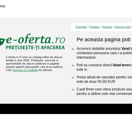
mic
Companii
Produse
Anunturi
Director web
Pe aceasta pagina poti 
Accesezi detaliile anuntului
Vand t
contactezi persoana care l-a public
intermediari.
e-oferta.ro ® este un catalog online de afaceri,
fondat in anul 2005. Produsele, serviciile si
oportunitatile de afaceri publicate in paginile
Poti sa comanzi direct
Vand teren 
noastre apartin persoanelor care le-au publicat.
este in .
Cititi
Termenii si Conditiile
de utilizare.
Pretul afisat de vanzator pentru
Va
este de doar 50.00 EUR.
Cauti firme care ofera produse sau 
pentru a obtine cele mai convenabi