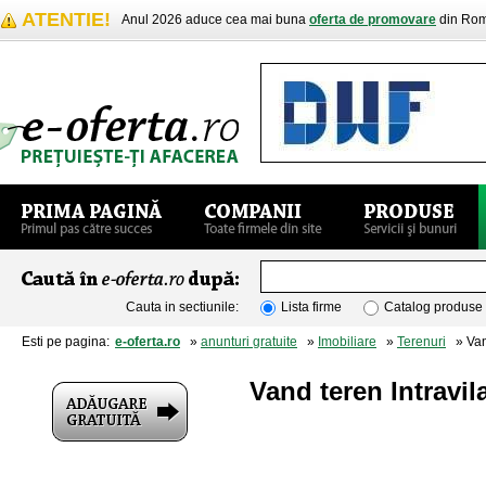
ATENTIE!
Anul 2026 aduce cea mai buna
oferta de promovare
din Rom
Cauta in sectiunile:
Lista firme
Catalog produse
Esti pe pagina:
e-oferta.ro
»
anunturi gratuite
»
Imobiliare
»
Terenuri
» Vand
Vand teren Intravi