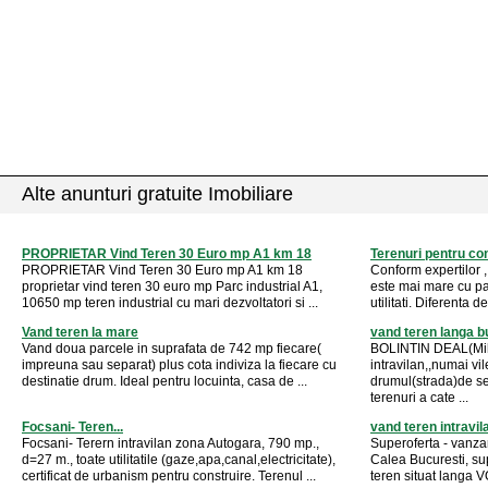
Alte anunturi gratuite Imobiliare
PROPRIETAR Vind Teren 30 Euro mp A1 km 18
Terenuri pentru con
PROPRIETAR Vind Teren 30 Euro mp A1 km 18
Conform expertilor , 
proprietar vind teren 30 euro mp Parc industrial A1,
este mai mare cu pa
10650 mp teren industrial cu mari dezvoltatori si ...
utilitati. Diferenta d
Vand teren la mare
vand teren langa b
Vand doua parcele in suprafata de 742 mp fiecare(
BOLINTIN DEAL(Mih
impreuna sau separat) plus cota indiviza la fiecare cu
intravilan,,numai v
destinatie drum. Ideal pentru locuinta, casa de ...
drumul(strada)de s
terenuri a cate ...
Focsani- Teren...
vand teren intravil
Focsani- Terern intravilan zona Autogara, 790 mp.,
Superoferta - vanzar
d=27 m., toate utilitatile (gaze,apa,canal,electricitate),
Calea Bucuresti, sup
certificat de urbanism pentru construire. Terenul ...
teren situat langa VO