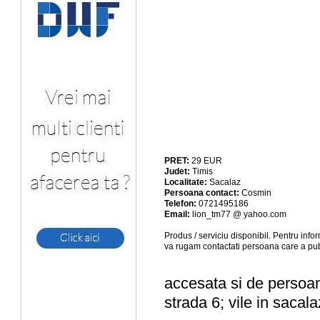
PRET:
29
EUR
Judet:
Timis
Localitate:
Sacalaz
Persoana contact:
Cosmin
Telefon:
0721495186
Email:
lion_tm77 @ yahoo.com
Produs / serviciu
disponibil
. Pentru info
va rugam contactati persoana care a pub
accesata si de persoan
strada 6; vile in sacal