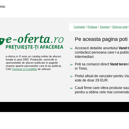
mic
Companii
Produse
Anunturi
Director web
Pe aceasta pagina poti 
Accesezi detaliile anuntului
Vand t
contactezi persoana care l-a public
intermediari.
e-oferta.ro ® este un catalog online de afaceri,
fondat in anul 2005. Produsele, serviciile si
oportunitatile de afaceri publicate in paginile
Poti sa comanzi direct
Vand teren 
noastre apartin persoanelor care le-au publicat.
in Timis.
Cititi
Termenii si Conditiile
de utilizare.
Pretul afisat de vanzator pentru
Va
este de doar 29 EUR.
Cauti firme care ofera produse sau 
pentru a obtine cele mai convenabi