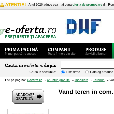
ATENTIE!
Anul 2026 aduce cea mai buna
oferta de promovare
din Rom
Cauta in sectiunile:
Lista firme
Catalog produse
Esti pe pagina:
e-oferta.ro
»
anunturi gratuite
»
Imobiliare
»
Terenuri
» Vand
Vand teren in com.