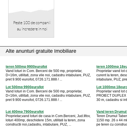
Alte anunturi gratuite Imobiliare
teren 500mp 9900euro/lot
teren 1000mp 18e
Vand loturi in Com. Berceni de 500 mp, proprietar,
Proprietar vand lo
D=16m, utilitati, zona vile noi, cadastru intabulare, PUZ,
curent la teren, des
pret 9.900 euro/lot, 0726.171.888 / ...
intabulare, PUZ, pr
Lot 500mp 9900euro/lot
Lot 1000mp 18eur
Vand loturi in Com. Berceni de 500 mp, proprietar,
Proprietar vand lo
D=16m, utilitati, zona vile noi, cadastru intabulare, PUZ,
PROIECT DUPLEX inc
pret 9.900 euro/lot, 0726.171.888 / ...
30 m, cadastru si int
Lot 400mp 7900euro/lot
Vand teren Drumul 
Proprietar,vand loturi de casa in Com.Berceni, Jud.Ilfov,
Teren Drumul Tabere
loturi 400mp, deschidere 15m, utilitati la teren, zona
1150 mp. 26 x 44 ml. 
constructii noi,cadastru, intabulare, PUZ, ...
pe teren cu construc