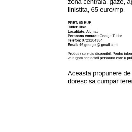
zona centrala, gaze, ap
linistita, 65 euro/mp.
PRET:
65
EUR
Judet:
Ilfov
Localitate:
Afumati
Persoana contact:
George Tudor
Telefon:
0723264384
Email:
46.george @ gmail.com
Produs / serviciu
disponibil
. Pentru info
va rugam contactati persoana care a pub
Aceasta propunere de a
doresc sa cumpar teren