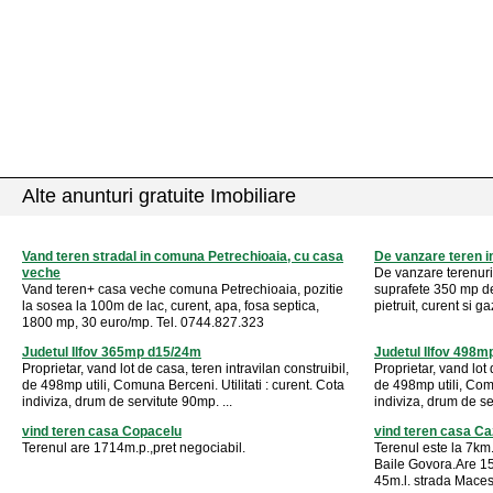
Alte anunturi gratuite Imobiliare
Vand teren stradal in comuna Petrechioaia, cu casa
De vanzare teren 
veche
De vanzare terenur
Vand teren+ casa veche comuna Petrechioaia, pozitie
suprafete 350 mp de
la sosea la 100m de lac, curent, apa, fosa septica,
pietruit, curent si ga
1800 mp, 30 euro/mp. Tel. 0744.827.323
Judetul Ilfov 365mp d15/24m
Judetul Ilfov 498
Proprietar, vand lot de casa, teren intravilan construibil,
Proprietar, vand lot 
de 498mp utili, Comuna Berceni. Utilitati : curent. Cota
de 498mp utili, Comu
indiviza, drum de servitute 90mp. ...
indiviza, drum de se
vind teren casa Copacelu
vind teren casa Ca
Terenul are 1714m.p.,pret negociabil.
Terenul este la 7km.
Baile Govora.Are 15
45m.l. strada Maces