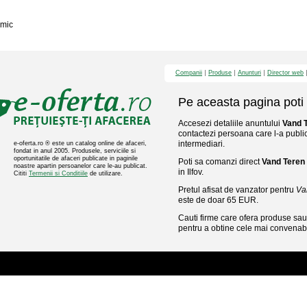
mic
Companii
Produse
Anunturi
Director web
Pe aceasta pagina poti 
Accesezi detaliile anuntului
Vand T
contactezi persoana care l-a public
intermediari.
e-oferta.ro ® este un catalog online de afaceri,
fondat in anul 2005. Produsele, serviciile si
oportunitatile de afaceri publicate in paginile
Poti sa comanzi direct
Vand Teren 
noastre apartin persoanelor care le-au publicat.
in Ilfov.
Cititi
Termenii si Conditiile
de utilizare.
Pretul afisat de vanzator pentru
Va
este de doar 65 EUR.
Cauti firme care ofera produse sau 
pentru a obtine cele mai convenabi