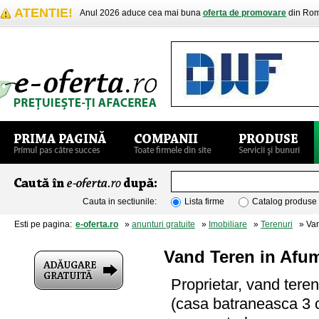
ATENTIE!
Anul 2026 aduce cea mai buna
oferta de promovare
din Rom
Cauta in sectiunile:
Lista firme
Catalog produse
Esti pe pagina:
e-oferta.ro
»
anunturi gratuite
»
Imobiliare
»
Terenuri
» Vand
Vand Teren in Afum
Proprietar, vand teren 
(casa batraneasca 3 