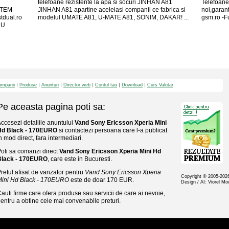
telefoane rezistente la apa si socuri JINHAN A81
Telefoane
STEM
JINHAN A81 apartine aceleiasi companii ce fabrica si
noi,garant
dual.ro
modelul UMATE A81, U-MATE A81, SONIM, DAKAR! ...
gsm.ro -Fu
CU
mpanii
Produse
Anunturi
Director web
Contul tau
Download
Curs Valutar
Pe aceasta pagina poti sa:
ccesezi detaliile anuntului
Vand Sony Ericsson Xperia Mini
Hd Black - 170EURO
si contactezi persoana care l-a publicat
n mod direct, fara intermediari.
oti sa comanzi direct
Vand Sony Ericsson Xperia Mini Hd
Black - 170EURO
, care este in Bucuresti.
retul afisat de vanzator pentru
Vand Sony Ericsson Xperia
Copyright © 2005-20
Mini Hd Black - 170EURO
este de doar 170 EUR.
Design / AI: Viorel M
auti firme care ofera produse sau servicii de care ai nevoie,
entru a obtine cele mai convenabile preturi.