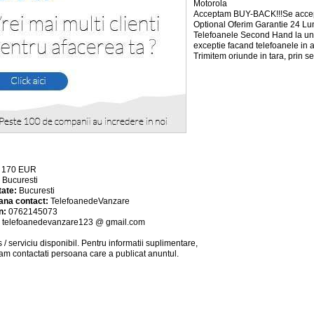
Motorola
Acceptam BUY-BACK!!!Se accept
Optional Oferim Garantie 24 Lun
Telefoanele Second Hand la un 
exceptie facand telefoanele in 
Trimitem oriunde in tara, prin se
:
170
EUR
:
Bucuresti
tate:
Bucuresti
ana contact:
TelefoanedeVanzare
n:
0762145073
:
telefoanedevanzare123 @ gmail.com
 / serviciu
disponibil
. Pentru informatii suplimentare,
am contactati persoana care a publicat anuntul.