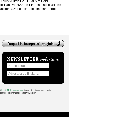
 Louis Vuitton LV-8 Dual Sim Gold
ie 1 an Pret:420 ron Ptr detalii accesati one-
nctioneaza cu 2 cartele simultan -model ...
26
Fast Net Promotion
, toate drepturile rezervate.
ocanu | Programare: Fabby Design