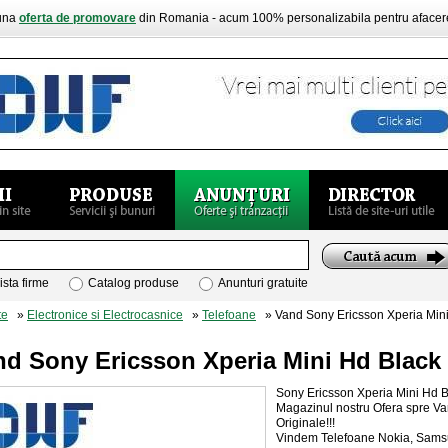
buna
oferta de promovare
din Romania - acum 100% personalizabila pentru aface
ista firme
Catalog produse
Anunturi gratuite
te
»
Electronice si Electrocasnice
»
Telefoane
» Vand Sony Ericsson Xperia Min
nd Sony Ericsson Xperia Mini Hd Black
Sony Ericsson Xperia Mini Hd
Magazinul nostru Ofera spre V
Originale!!!
Vindem Telefoane Nokia, Samsun