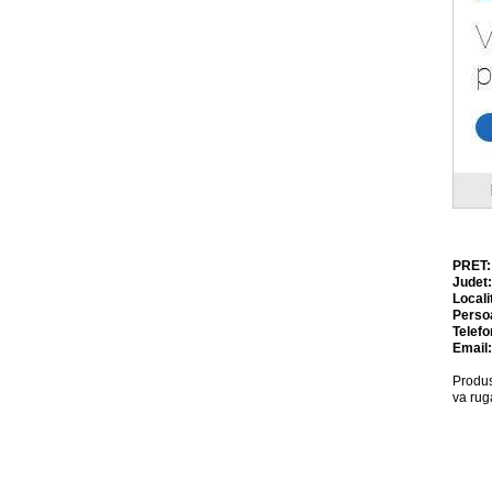
PRET
Judet
Locali
Perso
Telefo
Email
Produs
va rug