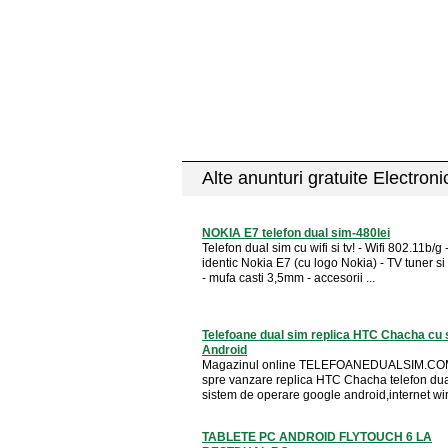
Alte anunturi gratuite Electron
NOKIA E7 telefon dual sim-480lei
Telefon dual sim cu wifi si tv! - Wifi 802.11b/g
identic Nokia E7 (cu logo Nokia) - TV tuner si
- mufa casti 3,5mm - accesorii ...
Telefoane dual sim replica HTC Chacha cu 
Android
Magazinul online TELEFOANEDUALSIM.COM
spre vanzare replica HTC Chacha telefon dua
sistem de operare google android,internet wirl
TABLETE PC ANDROID FLYTOUCH 6 LA