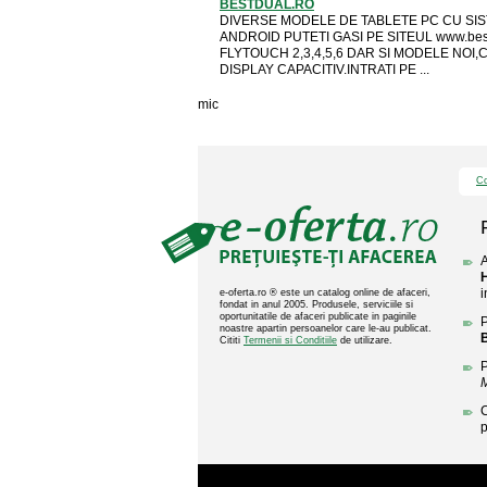
BESTDUAL.RO
DIVERSE MODELE DE TABLETE PC CU SI
ANDROID PUTETI GASI PE SITEUL www.best
FLYTOUCH 2,3,4,5,6 DAR SI MODELE NOI,
DISPLAY CAPACITIV.INTRATI PE ...
mic
Co
A
i
e-oferta.ro ® este un catalog online de afaceri,
fondat in anul 2005. Produsele, serviciile si
oportunitatile de afaceri publicate in paginile
P
noastre apartin persoanelor care le-au publicat.
Cititi
Termenii si Conditiile
de utilizare.
P
C
p