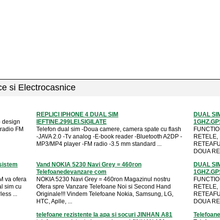
ice si Electrocasnice
REPLICI IPHONE 4 DUAL SIM
DUAL SI
 - design
IEFTINE.299LEI.SIGILATE
1GHZ.GP
 radio FM
Telefon dual sim -Doua camere, camera spate cu flash
FUNCTIO
-JAVA 2.0 -Tv analog -E-book reader -Bluetooth A2DP -
RETELE,
MP3/MP4 player -FM radio -3.5 mm standard ...
RETEAFU
DOUA RET
sistem
Vand NOKIA 5230 Navi Grey = 460ron
DUAL SI
Telefoanedevanzare com
1GHZ.GP
 va ofera
NOKIA 5230 Navi Grey = 460ron Magazinul nostru
FUNCTIO
l sim cu
Ofera spre Vanzare Telefoane Noi si Second Hand
RETELE,
ess ...
Originale!!! Vindem Telefoane Nokia, Samsung, LG,
RETEAFU
HTC, Aplle, ...
DOUA RET
telefoane rezistente la apa si socuri JINHAN A81
Telefoane