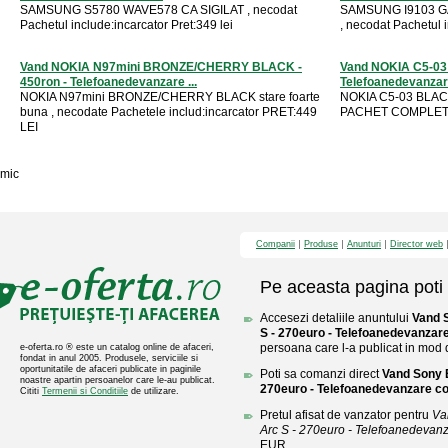
SAMSUNG S5780 WAVE578 CA SIGILAT , necodat
SAMSUNG I9103 GA
Pachetul include:incarcator Pret:349 lei
, necodat Pachetul 
Vand NOKIA N97mini BRONZE/CHERRY BLACK -
Vand NOKIA C5-03
450ron - Telefoanedevanzare ...
Telefoanedevanza
NOKIA N97mini BRONZE/CHERRY BLACK stare foarte
NOKIA C5-03 BLACK 
buna , necodate Pachetele includ:incarcator PRET:449
PACHET COMPLET P
LEI
mic
Companii
Produse
Anunturi
Director web
Pe aceasta pagina poti 
Accesezi detaliile anuntului
Vand 
S - 270euro - Telefoanedevanzar
persoana care l-a publicat in mod di
e-oferta.ro ® este un catalog online de afaceri,
fondat in anul 2005. Produsele, serviciile si
oportunitatile de afaceri publicate in paginile
Poti sa comanzi direct
Vand Sony E
noastre apartin persoanelor care le-au publicat.
270euro - Telefoanedevanzare c
Cititi
Termenii si Conditiile
de utilizare.
Pretul afisat de vanzator pentru
Va
Arc S - 270euro - Telefoanedevan
EUR.