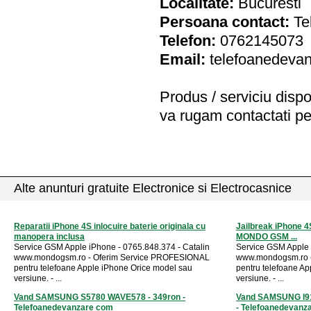
Localitate:
Bucuresti
Persoana contact:
Te
Telefon:
0762145073
Email:
telefoanedeva
Produs / serviciu
dispo
va rugam contactati pe
Alte anunturi gratuite Electronice si Electrocasnice
Reparatii iPhone 4S inlocuire baterie originala cu
Jailbreak iPhone 4S
manopera inclusa
MONDO GSM ...
Service GSM Apple iPhone - 0765.848.374 - Catalin
Service GSM Apple 
www.mondogsm.ro - Oferim Service PROFESIONAL
www.mondogsm.ro 
pentru telefoane Apple iPhone Orice model sau
pentru telefoane A
versiune. - ...
versiune. - ...
Vand SAMSUNG S5780 WAVE578 - 349ron -
Vand SAMSUNG I9
Telefoanedevanzare com
- Telefoanedevanz