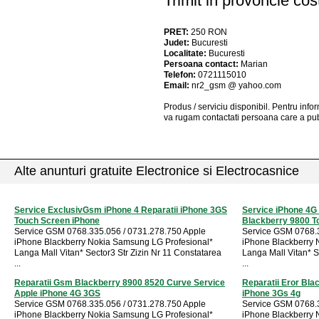
Trimit in provoncie cos
PRET:
250
RON
Judet:
Bucuresti
Localitate:
Bucuresti
Persoana contact:
Marian
Telefon:
0721115010
Email:
nr2_gsm @ yahoo.com
Produs / serviciu
disponibil
. Pentru info
va rugam contactati persoana care a pub
Alte anunturi gratuite Electronice si Electrocasnice
Service ExclusivGsm iPhone 4 Reparatii iPhone 3GS
Service iPhone 4G
Touch Screen iPhone
Blackberry 9800 T
Service GSM 0768.335.056 / 0731.278.750 Apple
Service GSM 0768.3
iPhone Blackberry Nokia Samsung LG Profesional*
iPhone Blackberry 
Langa Mall Vitan* Sector3 Str Zizin Nr 11 Constatarea
Langa Mall Vitan* S
...
...
Reparatii Gsm Blackberry 8900 8520 Curve Service
Reparatii Eror Bla
Apple iPhone 4G 3GS
iPhone 3Gs 4g
Service GSM 0768.335.056 / 0731.278.750 Apple
Service GSM 0768.3
iPhone Blackberry Nokia Samsung LG Profesional*
iPhone Blackberry 