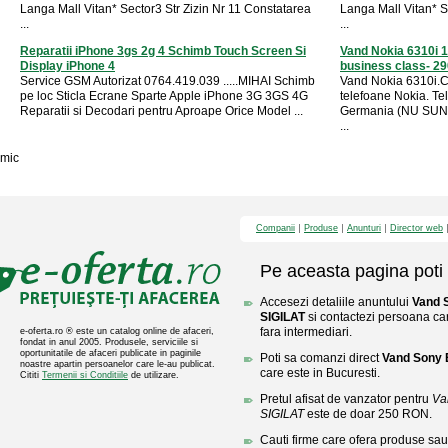
Langa Mall Vitan* Sector3 Str Zizin Nr 11 Constatarea
Langa Mall Vitan* S
...
...
Reparatii iPhone 3gs 2g 4 Schimb Touch Screen Si
Vand Nokia 6310i 1
Display iPhone 4
business class- 2
Service GSM Autorizat 0764.419.039 .....MIHAI Schimb
Vand Nokia 6310i.Cel
pe loc Sticla Ecrane Sparte Apple iPhone 3G 3GS 4G
telefoane Nokia. Tel
Reparatii si Decodari pentru Aproape Orice Model ...
Germania (NU SUNT 
...
mic
Companii
Produse
Anunturi
Director web
Pe aceasta pagina poti 
Accesezi detaliile anuntului
Vand 
SIGILAT
si contactezi persoana care
fara intermediari.
e-oferta.ro ® este un catalog online de afaceri,
fondat in anul 2005. Produsele, serviciile si
oportunitatile de afaceri publicate in paginile
Poti sa comanzi direct
Vand Sony 
noastre apartin persoanelor care le-au publicat.
care este in Bucuresti.
Cititi
Termenii si Conditiile
de utilizare.
Pretul afisat de vanzator pentru
Va
SIGILAT
este de doar 250 RON.
Cauti firme care ofera produse sau 