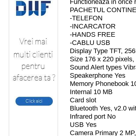
Functioneaza in orice 
PACHETUL CONTIN
-TELEFON
-INCARCATOR
-HANDS FREE
-CABLU USB
Display Type TFT, 256
Size 176 x 220 pixels,
Sound Alert types Vib
Speakerphone Yes
Memory Phonebook 100
Internal 10 MB
Card slot
Bluetooth Yes, v2.0 w
Infrared port No
USB Yes
Camera Primary 2 MP,