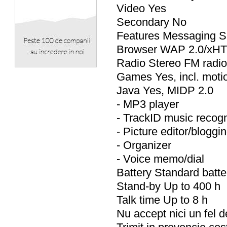
Video Yes
Secondary No
Features Messaging S
Browser WAP 2.0/xH
Radio Stereo FM radi
Games Yes, incl. mot
Java Yes, MIDP 2.0
- MP3 player
- TrackID music recogn
- Picture editor/bloggi
- Organizer
- Voice memo/dial
Battery Standard batt
Stand-by Up to 400 h
Talk time Up to 8 h
Nu accept nici un fel d