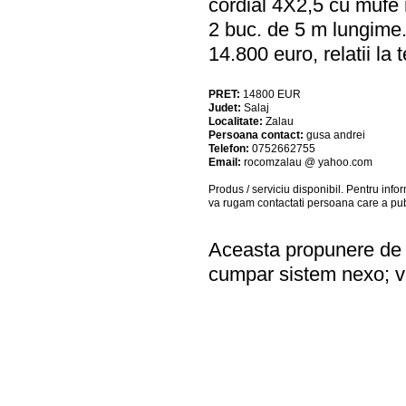
cordial 4X2,5 cu mufe
2 buc. de 5 m lungime.
14.800 euro, relatii l
PRET:
14800
EUR
Judet:
Salaj
Localitate:
Zalau
Persoana contact:
gusa andrei
Telefon:
0752662755
Email:
rocomzalau @ yahoo.com
Produs / serviciu
disponibil
. Pentru info
va rugam contactati persoana care a pub
Aceasta propunere de a
cumpar sistem nexo; v