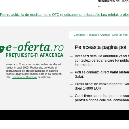
denumirea de Drop
...
Pentru achizitia de medicamente OTC (medicamente eliberabile fara reteta), e-ofe
Companii
Produse
Anunturi
Director web
Pe aceasta pagina poti 
Accesezi detaliile anuntului
vand 
contactezi persoana care l-a public
intermediari.
e-oferta.ro ® este un catalog online de afaceri,
fondat in anul 2005. Produsele, serviciile si
oportunitatile de afaceri publicate in paginile
Poti sa comanzi direct
vand siste
noastre apartin persoanelor care le-au publicat.
Salaj.
Cititi
Termenii si Conditiile
de utilizare.
Pretul afisat de vanzator pentru
va
doar 14800 EUR.
Cauti firme care ofera produse sau 
pentru a obtine cele mai convenabi