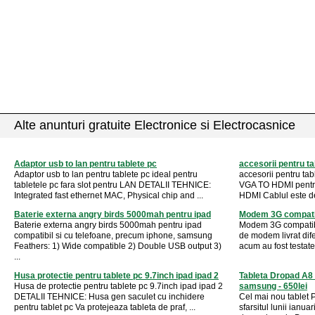
Alte anunturi gratuite Electronice si Electrocasnice
Adaptor usb to lan pentru tablete pc
accesorii pentru t
Adaptor usb to lan pentru tablete pc ideal pentru
accesorii pentru ta
tabletele pc fara slot pentru LAN DETALII TEHNICE:
VGA TO HDMI pentru 
Integrated fast ethernet MAC, Physical chip and ...
HDMI Cablul este de 
Baterie externa angry birds 5000mah pentru ipad
Modem 3G compatibi
Baterie externa angry birds 5000mah pentru ipad
Modem 3G compatibi
compatibil si cu telefoane, precum iphone, samsung
de modem livrat dife
Feathers: 1) Wide compatible 2) Double USB output 3)
acum au fost testat
...
Husa protectie pentru tablete pc 9.7inch ipad ipad 2
Tableta Dropad A8 
Husa de protectie pentru tablete pc 9.7inch ipad ipad 2
samsung - 650lei
DETALII TEHNICE: Husa gen saculet cu inchidere
Cel mai nou tablet 
pentru tablet pc Va protejeaza tableta de praf, ...
sfarsitul lunii ianu