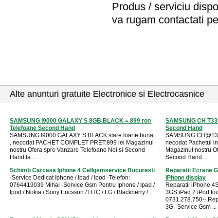
Produs / serviciu
dispo
va rugam contactati pe
Alte anunturi gratuite Electronice si Electrocasnice
SAMSUNG I9000 GALAXY S 8GB BLACK = 899 ron
SAMSUNG CH T335 
Telefoane Second Hand
Second Hand
SAMSUNG I9000 GALAXY S BLACK stare foarte buna
SAMSUNG CH@T335 
, necodat PACHET COMPLET PRET:899 lei Magazinul
necodat Pachetul in
nostru Ofera spre Vanzare Telefoane Noi si Second
Magazinul nostru Of
Hand la ...
Second Hand ...
Schimb Carcasa Iphone 4 Cellgsmservice Bucuresti
Reparatii Ecrane 
-Service Dedicat Iphone / Ipad / Ipod -Telefon:
iPhone display
0764419039 Mihai -Service Gsm Pentru Iphone / Ipad /
Reparatii iPhone 4
Ipod / Nokia / Sony Ericsson / HTC / LG / Blackberry / ...
3GS iPad 2 iPod tou
0731.278.750-- Rep
3G--Service Gsm ...