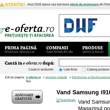
ATENTIE!
Anul 2026 aduce cea mai buna
oferta de promovare
din Rom
Cauta in sectiunile:
Lista firme
Catalog produse
Esti pe pagina:
e-oferta.ro
»
anunturi gratuite
»
Electronice si Electrocasnic
Noi
Vand Samsung i910
Vand Samsun
Magazinul no