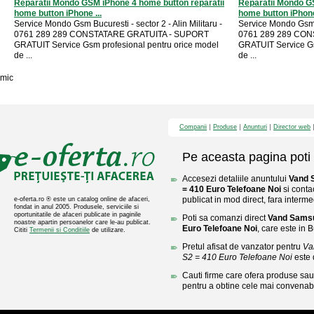
Reparatii Mondo GSM iPhone 4 home button reparatii
Reparatii Mondo GS
home button iPhone ...
home button iPhone 
Service Mondo Gsm Bucuresti - sector 2 - Alin Militaru -
Service Mondo Gsm Bu
0761 289 289 CONSTATARE GRATUITA - SUPORT
0761 289 289 CO
GRATUIT Service Gsm profesional pentru orice model
GRATUIT Service Gs
de ...
de ...
mic
Companii
Produse
Anunturi
Director web
Pe aceasta pagina poti 
Accesezi detaliile anuntului
Vand 
= 410 Euro Telefoane Noi
si conta
publicat in mod direct, fara interme
e-oferta.ro ® este un catalog online de afaceri,
fondat in anul 2005. Produsele, serviciile si
oportunitatile de afaceri publicate in paginile
Poti sa comanzi direct
Vand Samsu
noastre apartin persoanelor care le-au publicat.
Euro Telefoane Noi
, care este in B
Cititi
Termenii si Conditiile
de utilizare.
Pretul afisat de vanzator pentru
Va
S2 = 410 Euro Telefoane Noi
este 
Cauti firme care ofera produse sau 
pentru a obtine cele mai convenabi