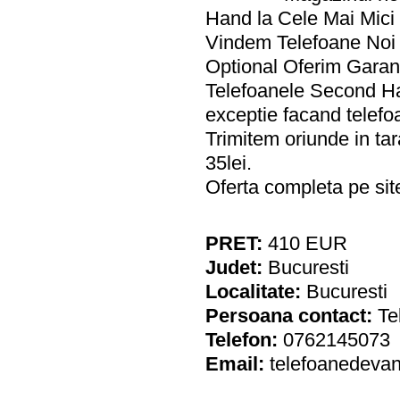
Hand la Cele Mai Mici P
Vindem Telefoane Noi
Optional Oferim Garant
Telefoanele Second Han
exceptie facand telefo
Trimitem oriunde in tar
35lei.
Oferta completa pe sit
PRET:
410
EUR
Judet:
Bucuresti
Localitate:
Bucuresti
Persoana contact:
Te
Telefon:
0762145073
Email:
telefoanedeva