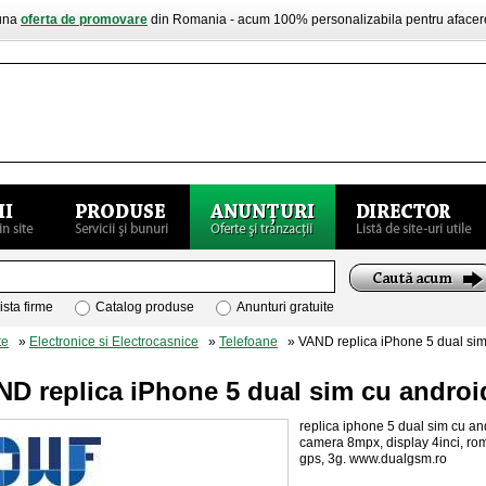
buna
oferta de promovare
din Romania - acum 100% personalizabila pentru aface
ista firme
Catalog produse
Anunturi gratuite
te
»
Electronice si Electrocasnice
»
Telefoane
» VAND replica iPhone 5 dual sim
ND replica iPhone 5 dual sim cu androi
replica iphone 5 dual sim cu a
camera 8mpx, display 4inci, rom
gps, 3g. www.dualgsm.ro