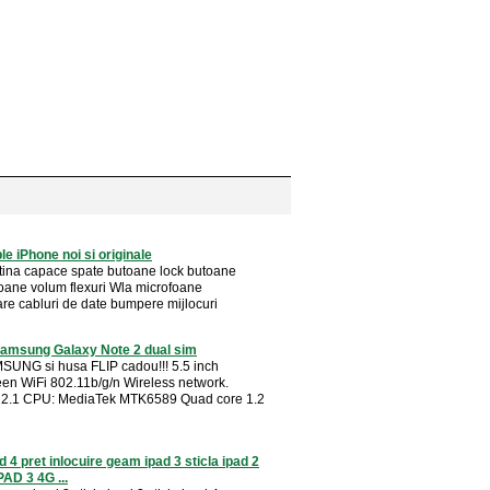
le iPhone noi si originale
etina capace spate butoane lock butoane
ane volum flexuri Wla microfoane
are cabluri de date bumpere mijlocuri
Samsung Galaxy Note 2 dual sim
UNG si husa FLIP cadou!!! 5.5 inch
en WiFi 802.11b/g/n Wireless network.
h 2.1 CPU: MediaTek MTK6589 Quad core 1.2
d 4 pret inlocuire geam ipad 3 sticla ipad 2
AD 3 4G ...