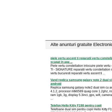
Alte anunturi gratuite Electron
piele vertu ascent ti reparatii vertu constell
scapat in apa ...
Piele vertu constellation inlocuire piele vert
TI - SIGNATURE reparatii vertu constellation 
vertu bucuresti reparatii vertu ascent ti ...
Vand replica samsung galaxy note 2 dual s
android
Replica samsung galaxy note2 dual sim cu a
4.1.2, procesor mtk6589 quag core 1.2ghz, r
ram 1gb, 3g, display 5.3inci, gps, wifi, came
...
Telefon Hello Kitty F198 pentru copii
Telefoane dual sim pentru copii Hello Kitty 