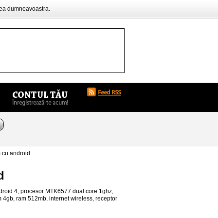
rea dumneavoastra.
 cu android
d
ndroid 4, procesor MTK6577 dual core 1ghz,
 4gb, ram 512mb, internet wireless, receptor