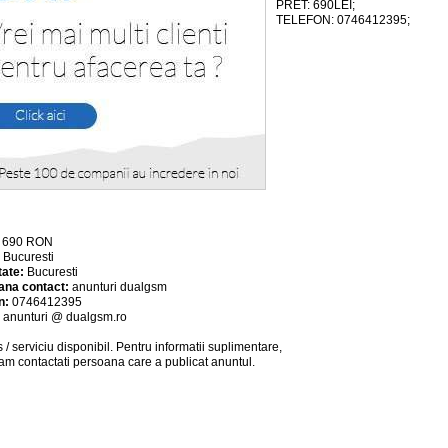
PRET: 690LEI;
TELEFON: 0746412395;
:
690
RON
:
Bucuresti
tate:
Bucuresti
ana contact:
anunturi dualgsm
n:
0746412395
:
anunturi @ dualgsm.ro
 / serviciu
disponibil
. Pentru informatii suplimentare,
am contactati persoana care a publicat anuntul.