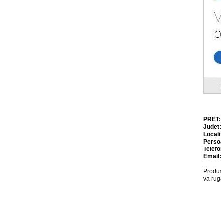
PRET
Judet
Locali
Perso
Telefo
Email
Produs
va rug