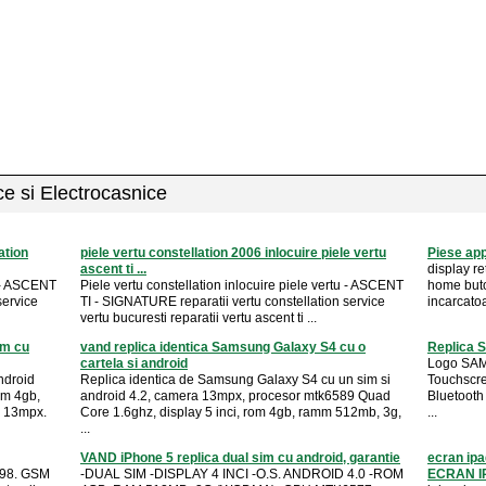
ice si Electrocasnice
ation
piele vertu constellation 2006 inlocuire piele vertu
Piese app
ascent ti ...
display r
u - ASCENT
Piele vertu constellation inlocuire piele vertu - ASCENT
home buto
service
TI - SIGNATURE reparatii vertu constellation service
incarcato
vertu bucuresti reparatii vertu ascent ti ...
im cu
vand replica identica Samsung Galaxy S4 cu o
Replica 
cartela si android
Logo SAMS
ndroid
Replica identica de Samsung Galaxy S4 cu un sim si
Touchscre
om 4gb,
android 4.2, camera 13mpx, procesor mtk6589 Quad
Bluetoot
ra 13mpx.
Core 1.6ghz, display 5 inci, rom 4gb, ramm 512mb, 3g,
...
...
VAND iPhone 5 replica dual sim cu android, garantie
ecran ipa
F198. GSM
-DUAL SIM -DISPLAY 4 INCI -O.S. ANDROID 4.0 -ROM
ECRAN IP