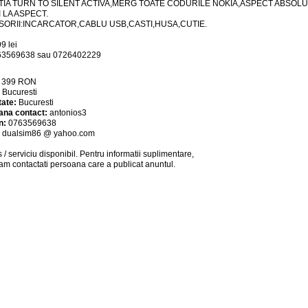
IA TURN TO SILENT ACTIVA,MERG TOATE CODURILE NOKIA,ASPECT ABSOLUT
I LA ASPECT.
ORII:INCARCATOR,CABLU USB,CASTI,HUSA,CUTIE.
9 lei
763569638 sau 0726402229
:
399
RON
:
Bucuresti
tate:
Bucuresti
ana contact:
antonios3
n:
0763569638
:
dualsim86 @ yahoo.com
 / serviciu
disponibil
. Pentru informatii suplimentare,
am contactati persoana care a publicat anuntul.