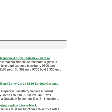
e iphone 4 16gb 32gb alex - gsm ro
ele mai noi modele de telefoane sigilate la
mici preturi exemplu blackberry 9800 torch
9105 peqrl 3g 399 euro 9700 bold 2 330 euro
i BlackBerry Curve 8520 Schimb Carcasa
: Reparatii BlackBerry Service Autorizat
y -0762.176.616 - 0731.293.440 - Vali -
a Gratuita A Telefonului Dvs. !! - Inlocuire ...
zinta replica iphone black
replica dual sim functioneaza in orice retea