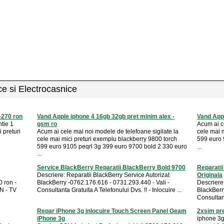
ice si Electrocasnice
e-270 ron
Vand Apple iphone 4 16gb 32gb pret minim alex -
Vand Appl
tie 1
gsm ro
Acum ai c
 preturi
Acum ai cele mai noi modele de telefoane sigilate la
cele mai 
cele mai mici preturi exemplu blackberry 9800 torch
599 euro 
599 euro 9105 peqrl 3g 399 euro 9700 bold 2 330 euro
...
...
Service BlackBerry Reparatii BlackBerry Bold 9700
Reparati
Descriere: Reparatii BlackBerry Service Autorizat
Originala
0 ron -
BlackBerry -0762.176.616 - 0731.293.440 - Vali -
Descriere
AN - TV
Consultanta Gratuita A Telefonului Dvs. !! - Inlocuire ...
BlackBerr
Consultant
Repar iPhone 3g inlocuire Touch Screen Panel Geam
2xsim pre
iPhone 3g
iphone 3g 