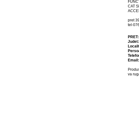
FUNCT
CAT S
ACCES
pret 39
tel-0
PRET
Judet
Locali
Perso
Telefo
Email
Produs
va rug