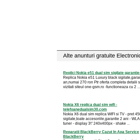
Alte anunturi gratuite Electron
Replici Nokia e51 dual sim sigilate garanti
Replica Nokia e51 Luxury black sigilate,garan
an,numai 270 ron Ptr oferta completa detalii si
vizitati siteul one-gsm.ro -functioneaza cu 2 ...
Nokia X6 replica dual sim wifi -
telefoanedualsim30.com
Nokia X6 dual sim replica WIFI si TV - pret 45
sigilate,toate accesoriile,garantie 2 ani - WL
tuner - display 3\" 240x400px - shake ...
Reparatii BlackBerry Cazut In Apa Service
BlackBerry