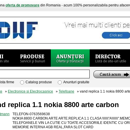
buna
oferta de promovare
din Romania - acum 100% personalizabila pentru aface
ista firme
Catalog produse
Anunturi gratuite
te
»
Electronice si Electrocasnice
»
Telefoane
» vand replica 1.1 nokia 8800 art
d replica 1.1 nokia 8800 arte carbon
TELEFON-0763569638
NOKIA 8800 CARBON ARTE ARTE.REPLICA 1.1 CLASA \\\\\\\"A\\\\\\\".
TELEFOANELE VIN LA CUTIE CU TOATE ACCESORIILE IDENTIC CU OR
MEMORIE INTERNA 4GB REAL,FARA SLOT CARD