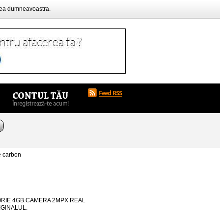
rea dumneavoastra.
e carbon
MEMORIE 4GB.CAMERA 2MPX REAL
IGINALUL.