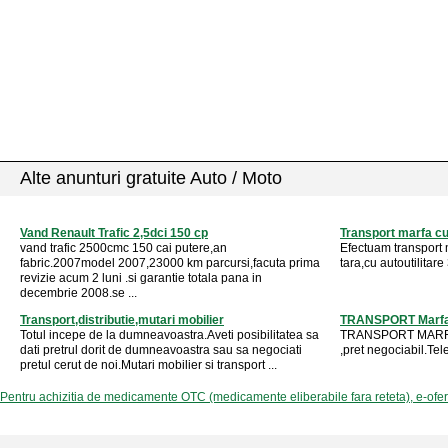
Alte anunturi gratuite Auto / Moto
Vand Renault Trafic 2,5dci 150 cp
Transport marfa cu 
vand trafic 2500cmc 150 cai putere,an
Efectuam transport m
fabric.2007model 2007,23000 km parcursi,facuta prima
tara,cu autoutilitare 
revizie acum 2 luni .si garantie totala pana in
decembrie 2008.se ...
Transport,distributie,mutari mobilier
TRANSPORT Marf
Totul incepe de la dumneavoastra.Aveti posibilitatea sa
TRANSPORT MARFA cu
dati pretrul dorit de dumneavoastra sau sa negociati
,pret negociabil.T
pretul cerut de noi.Mutari mobilier si transport ...
Pentru achizitia de medicamente OTC (medicamente eliberabile fara reteta), e-ofe