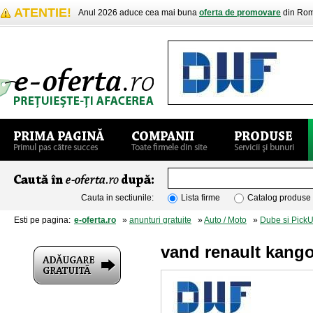
ATENTIE!
Anul 2026 aduce cea mai buna
oferta de promovare
din Rom
Cauta in sectiunile:
Lista firme
Catalog produse
Esti pe pagina:
e-oferta.ro
»
anunturi gratuite
»
Auto / Moto
»
Dube si Pick
vand renault kang