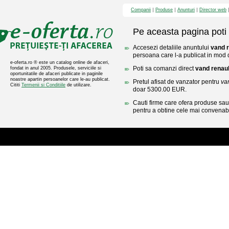
Companii
Produse
Anunturi
Director web
Pe aceasta pagina poti 
Accesezi detaliile anuntului
vand 
persoana care l-a publicat in mod di
e-oferta.ro ® este un catalog online de afaceri,
Poti sa comanzi direct
vand renau
fondat in anul 2005. Produsele, serviciile si
oportunitatile de afaceri publicate in paginile
noastre apartin persoanelor care le-au publicat.
Pretul afisat de vanzator pentru
va
Cititi
Termenii si Conditiile
de utilizare.
doar 5300.00 EUR.
Cauti firme care ofera produse sau 
pentru a obtine cele mai convenabi