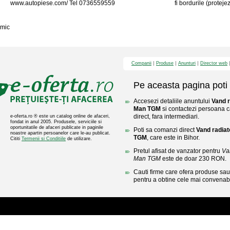
www.autopiese.com/ Tel 0736559559
fi bordurile (proteje
mic
Companii
Produse
Anunturi
Director web
Pe aceasta pagina poti 
Accesezi detaliile anuntului
Vand r
Man TGM
si contactezi persoana c
direct, fara intermediari.
e-oferta.ro ® este un catalog online de afaceri,
fondat in anul 2005. Produsele, serviciile si
oportunitatile de afaceri publicate in paginile
Poti sa comanzi direct
Vand radiat
noastre apartin persoanelor care le-au publicat.
TGM
, care este in Bihor.
Cititi
Termenii si Conditiile
de utilizare.
Pretul afisat de vanzator pentru
Va
Man TGM
este de doar 230 RON.
Cauti firme care ofera produse sau 
pentru a obtine cele mai convenabi