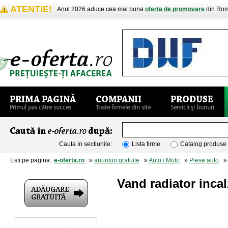
ATENTIE!
Anul 2026 aduce cea mai buna
oferta de promovare
din Rom
Cauta in sectiunile:
Lista firme
Catalog produse
Esti pe pagina:
e-oferta.ro
»
anunturi gratuite
»
Auto / Moto
»
Piese auto
» V
Vand radiator inca