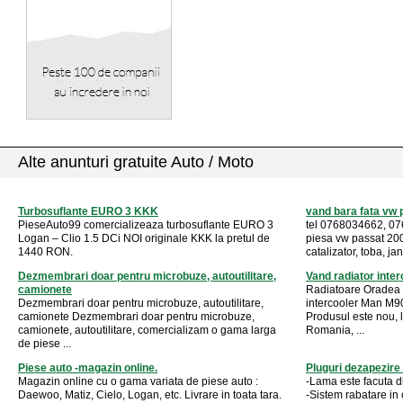
Alte anunturi gratuite Auto / Moto
Turbosuflante EURO 3 KKK
vand bara fata vw 
PieseAuto99 comercializeaza turbosuflante EURO 3
tel 0768034662, 0
Logan – Clio 1.5 DCi NOI originale KKK la pretul de
piesa vw passat 2001
1440 RON.
catalizator, toba, ja
Dezmembrari doar pentru microbuze, autoutilitare,
Vand radiator inte
camionete
Radiatoare Oradea 
Dezmembrari doar pentru microbuze, autoutilitare,
intercooler Man M9
camionete Dezmembrari doar pentru microbuze,
Produsul este nou, li
camionete, autoutilitare, comercializam o gama larga
Romania, ...
de piese ...
Piese auto -magazin online.
Pluguri dezapezire
Magazin online cu o gama variata de piese auto :
-Lama este facuta di
Daewoo, Matiz, Cielo, Logan, etc. Livrare in toata tara.
-Sistem rabatare in