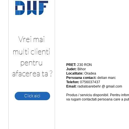
PRET:
230
RON
Judet:
Bihor
Localitate:
Oradea
Persoana contact:
delian marc
Telefon:
0756037437
Email:
radiatoarebehr @ gmail.com
Produs / serviciu
disponibil
. Pentru info
va rugam contactati persoana care a pub