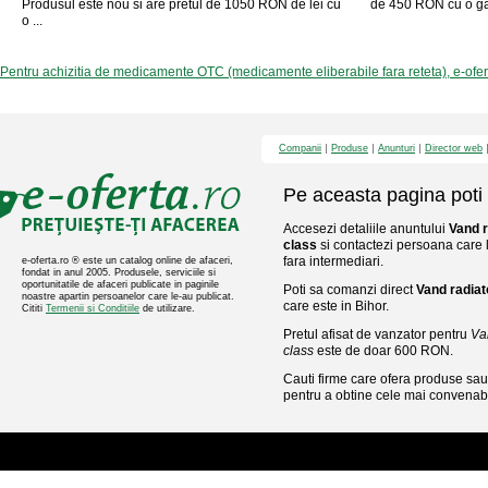
Produsul este nou si are pretul de 1050 RON de lei cu
de 450 RON cu o gara
o ...
Pentru achizitia de medicamente OTC (medicamente eliberabile fara reteta), e-ofe
Companii
Produse
Anunturi
Director web
Pe aceasta pagina poti 
Accesezi detaliile anuntului
Vand 
class
si contactezi persoana care l
fara intermediari.
e-oferta.ro ® este un catalog online de afaceri,
fondat in anul 2005. Produsele, serviciile si
oportunitatile de afaceri publicate in paginile
Poti sa comanzi direct
Vand radia
noastre apartin persoanelor care le-au publicat.
care este in Bihor.
Cititi
Termenii si Conditiile
de utilizare.
Pretul afisat de vanzator pentru
Va
class
este de doar 600 RON.
Cauti firme care ofera produse sau 
pentru a obtine cele mai convenabi