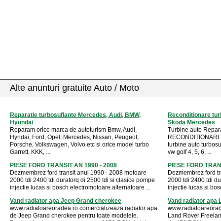
Alte anunturi gratuite Auto / Moto
Reparatie turbosuflante Mercedes, Audi, BMW,
Reconditionare tu
Hyundai
Skoda Mercedes
Reparam orice marca de autoturism Bmw, Audi,
Turbine auto Rep
Hyndai, Ford, Opel, Mercedes, Nissan, Peugeot,
RECONDITIONARI 
Porsche, Volkswagen, Volvo etc si orice model turbo
turbine auto turbos
Garrett, KKK, ...
vw golf 4, 5, 6, ...
PIESE FORD TRANSIT AN 1990 - 2008
PIESE FORD TRANS
Dezmembrez ford transit anul 1990 - 2008 motoare
Dezmembrez ford tr
2000 tdi 2400 tdi duratorq di 2500 tdi si clasice pompe
2000 tdi 2400 tdi du
injectie lucas si bosch electromotoare alternatoare ...
injectie lucas si bo
Vand radiator apa Jeep Grand cherokee
Vand radiator apa 
www.radiatoareoradea.ro comercializeaza radiator apa
www.radiatoareorad
de Jeep Grand cherokee pentru toate modelele.
Land Rover Freeland