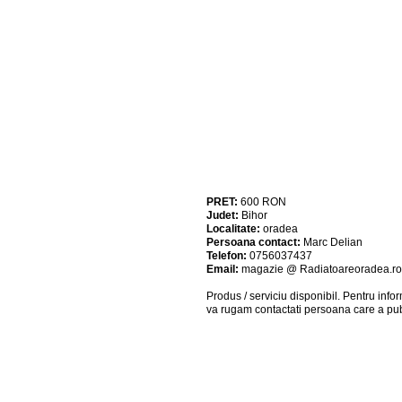
PRET:
600
RON
Judet:
Bihor
Localitate:
oradea
Persoana contact:
Marc Delian
Telefon:
0756037437
Email:
magazie @ Radiatoareoradea.ro
Produs / serviciu
disponibil
. Pentru info
va rugam contactati persoana care a pub