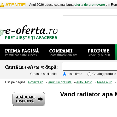
ATENTIE!
Anul 2026 aduce cea mai buna
oferta de promovare
din Rom
Cauta in sectiunile:
Lista firme
Catalog produse
Esti pe pagina:
e-oferta.ro
»
anunturi gratuite
»
Auto / Moto
»
Piese auto
» V
Vand radiator apa 