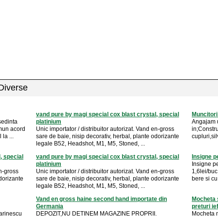
 Diverse
vand pure by magi special cox blast crystal, special
Muncitori
sedinta
platinium
Angajam u
omun acord
Unic importator / distribuitor autorizat. Vand en-gross
in;Constru
la ...
sare de baie, nisip decorativ, herbal, plante odorizante
cupluri,sil
legale B52, Headshot, M1, M5, Stoned, ...
, special
vand pure by magi special cox blast crystal, special
Insigne p
platinium
Insigne p
en-gross
Unic importator / distribuitor autorizat. Vand en-gross
1,6lei/buc
odorizante
sare de baie, nisip decorativ, herbal, plante odorizante
bere si cu
legale B52, Headshot, M1, M5, Stoned, ...
Vand en gross haine second hand importate din
Mocheta s
Germania
preturi ie
arinescu
DEPOZIT,NU DETINEM MAGAZINE PROPRII.
Mocheta m