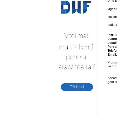
Pure b
vigoar
calita
toata 
PRET
Judet
Locali
Perso
Telefo
Email
Produs
va rug
Aceast
gold c