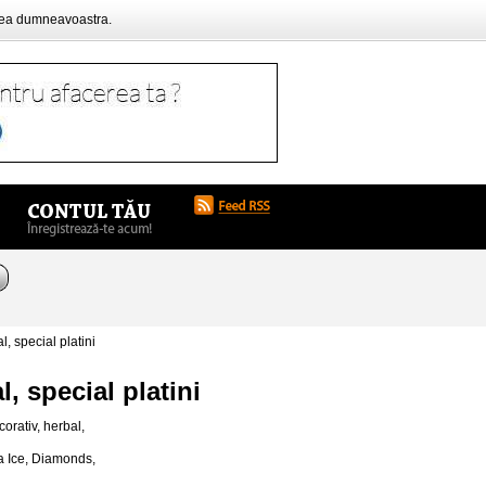
rea dumneavoastra.
, special platini
, special platini
corativ, herbal,
a Ice, Diamonds,