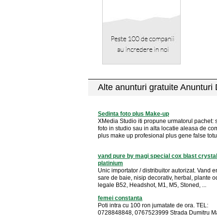
Alte anunturi gratuite Anunturi
Sedinta foto plus Make-up
XMedia Studio iti propune urmatorul pachet: 
foto in studio sau in alta locatie aleasa de c
plus make up profesional plus gene false totul 
vand pure by magi special cox blast crystal
platinium
Unic importator / distribuitor autorizat. Vand 
sare de baie, nisip decorativ, herbal, plante 
legale B52, Headshot, M1, M5, Stoned, ...
femei constanta
Poti intra cu 100 ron jumatate de ora. TEL:
0728848848, 0767523999 Strada Dumitru M