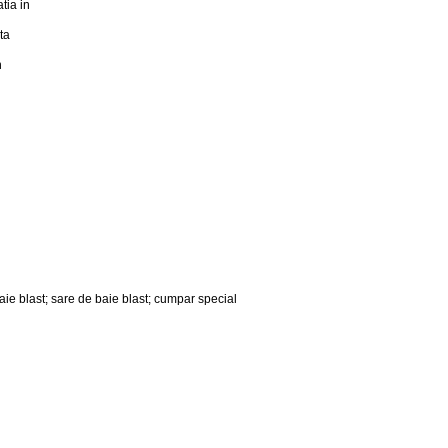
tia in
ta
n
ie blast; sare de baie blast; cumpar special