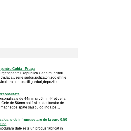
 pentru Cehia - Praga
rgent pentru Republica Ceha muncitori
ctii,lacatuserie,sudori,polizatori,zootehnie
vicultura constructii garduri,depozite ...
ersonalizate
ersonalizate de 44mm si 56 mm.Pret de la
. Cele de 56mm pot fi si cu desfacator de
 magnet pe spate sau cu oglinda pe ...
aloane de infrumusetare de la euro 0,50
ftine
odulara dale este un produs fabricat in