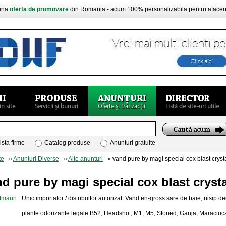
buna
oferta de promovare
din Romania - acum 100% personalizabila pentru aface
ista firme
Catalog produse
Anunturi gratuite
te
»
Anunturi Diverse
»
Alte anunturi
» vand pure by magi special cox blast crystal
d pure by magi special cox blast crystal
Unic importator / distribuitor autorizat. Vand en-gross sare de baie, nisip de
plante odorizante legale B52, Headshot, M1, M5, Stoned, Ganja, Maraciuc