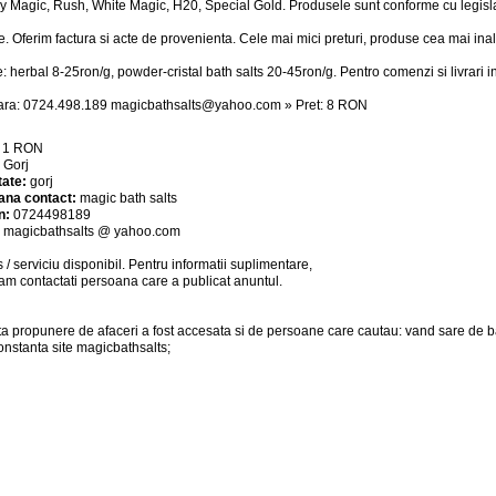
y Magic, Rush, White Magic, H20, Special Gold. Produsele sunt conforme cu legisla
e. Oferim factura si acte de provenienta. Cele mai mici preturi, produse cea mai inal
te: herbal 8-25ron/g, powder-cristal bath salts 20-45ron/g. Pentro comenzi si livrari i
tara: 0724.498.189
magicbathsalts@yahoo.com
» Pret: 8 RON
:
1
RON
:
Gorj
tate:
gorj
ana contact:
magic bath salts
n:
0724498189
:
magicbathsalts @ yahoo.com
 / serviciu
disponibil
. Pentru informatii suplimentare,
am contactati persoana care a publicat anuntul.
a propunere de afaceri a fost accesata si de persoane care cautau: vand sare de ba
onstanta site magicbathsalts;