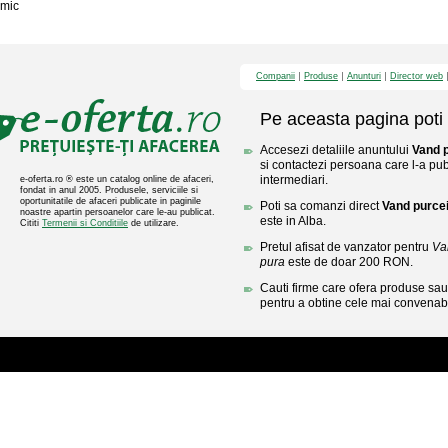
mic
Companii
Produse
Anunturi
Director web
Pe aceasta pagina poti 
Accesezi detaliile anuntului
Vand p
si contactezi persoana care l-a publ
intermediari.
e-oferta.ro ® este un catalog online de afaceri,
fondat in anul 2005. Produsele, serviciile si
oportunitatile de afaceri publicate in paginile
Poti sa comanzi direct
Vand purcei
noastre apartin persoanelor care le-au publicat.
este in Alba.
Cititi
Termenii si Conditiile
de utilizare.
Pretul afisat de vanzator pentru
Va
pura
este de doar 200 RON.
Cauti firme care ofera produse sau 
pentru a obtine cele mai convenabi