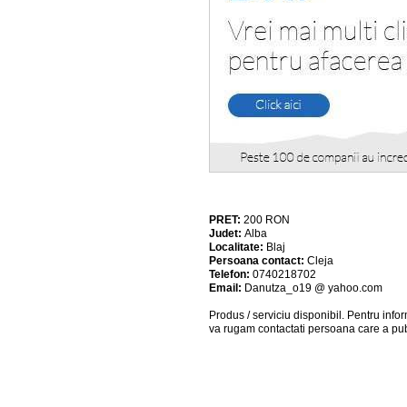
PRET:
200
RON
Judet:
Alba
Localitate:
Blaj
Persoana contact:
Cleja
Telefon:
0740218702
Email:
Danutza_o19 @ yahoo.com
Produs / serviciu
disponibil
. Pentru info
va rugam contactati persoana care a pub