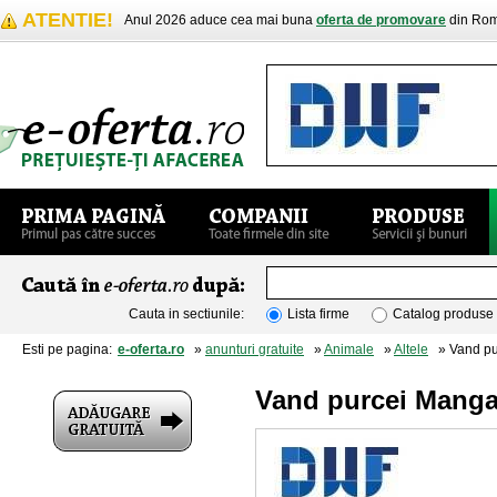
ATENTIE!
Anul 2026 aduce cea mai buna
oferta de promovare
din Rom
Cauta in sectiunile:
Lista firme
Catalog produse
Esti pe pagina:
e-oferta.ro
»
anunturi gratuite
»
Animale
»
Altele
» Vand pur
Vand purcei Mangal