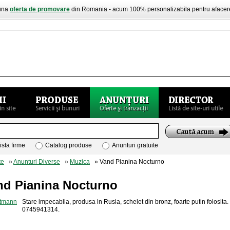
buna
oferta de promovare
din Romania - acum 100% personalizabila pentru aface
ista firme
Catalog produse
Anunturi gratuite
te
»
Anunturi Diverse
»
Muzica
» Vand Pianina Nocturno
nd Pianina Nocturno
Stare impecabila, produsa in Rusia, schelet din bronz, foarte putin folosita
0745941314.