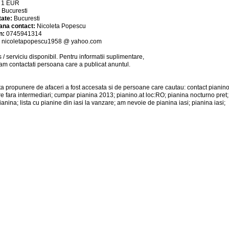
:
1
EUR
:
Bucuresti
tate:
Bucuresti
ana contact:
Nicoleta Popescu
n:
0745941314
:
nicoletapopescu1958 @ yahoo.com
 / serviciu
disponibil
. Pentru informatii suplimentare,
am contactati persoana care a publicat anuntul.
a propunere de afaceri a fost accesata si de persoane care cautau: contact pianino
e fara intermediari; cumpar pianina 2013; pianino.at loc:RO; pianina nocturno pret
pianina; lista cu pianine din iasi la vanzare; am nevoie de pianina iasi; pianina iasi;