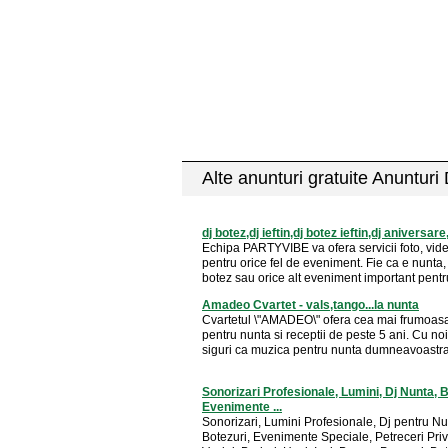
Alte anunturi gratuite Anunturi
dj botez,dj ieftin,dj botez ieftin,dj aniversare
Echipa PARTYVIBE va ofera servicii foto, vide
pentru orice fel de eveniment. Fie ca e nunta, 
botez sau orice alt eveniment important pentru
Amadeo Cvartet - vals,tango...la nunta
Cvartetul \"AMADEO\" ofera cea mai frumoas
pentru nunta si receptii de peste 5 ani. Cu noi 
siguri ca muzica pentru nunta dumneavoastra 
Sonorizari Profesionale, Lumini, Dj Nunta, 
Evenimente ...
Sonorizari, Lumini Profesionale, Dj pentru Nun
Botezuri, Evenimente Speciale, Petreceri Priv