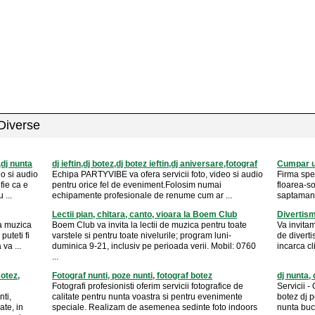
 Diverse
,dj nunta
dj ieftin,dj botez,dj botez ieftin,dj aniversare,fotograf
Cumpar ur
o si audio
Echipa PARTYVIBE va ofera servicii foto, video si audio
Firma spe
fie ca e
pentru orice fel de eveniment.Folosim numai
floarea-so
 ...
echipamente profesionale de renume cum ar ...
saptaman o
Lectii pian, chitara, canto, vioara la Boem Club
Divertism
a muzica
Boem Club va invita la lectii de muzica pentru toate
Va invita
puteti fi
varstele si pentru toate nivelurile; program luni-
de diverti
va ...
duminica 9-21, inclusiv pe perioada verii. Mobil: 0760
incarca cli
...
Botez,
Fotograf nunti, poze nunti, fotograf botez
dj nunta, 
Fotografi profesionisti oferim servicii fotografice de
Servicii -
ti,
calitate pentru nunta voastra si pentru evenimente
botez dj p
ate, in
speciale. Realizam de asemenea sedinte foto indoors
nunta bucu