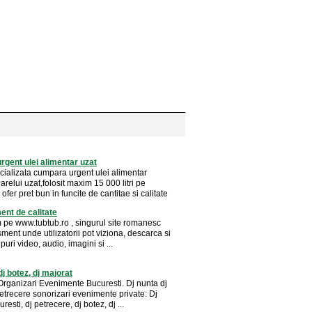
gent ulei alimentar uzat
cializata cumpara urgent ulei alimentar
arelui uzat,folosit maxim 15 000 litri pe
fer pret bun in funcite de cantitae si calitate
ent de calitate
m pe www.tubtub.ro , singurul site romanesc
sment unde utilizatorii pot viziona, descarca si
puri video, audio, imagini si ...
dj botez, dj majorat
 Organizari Evenimente Bucuresti. Dj nunta dj
etrecere sonorizari evenimente private: Dj
resti, dj petrecere, dj botez, dj ...