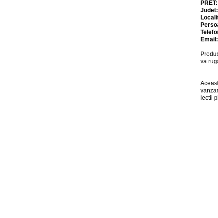
PRET
Judet
Locali
Perso
Telefo
Email
Produs
va rug
Aceast
vanzar
lectii 