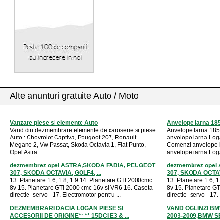
Alte anunturi gratuite Auto / Moto
Vanzare piese si elemente Auto
Anvelope Iarna 18
Vand din dezmembrare elemente de caroserie si piese
Anvelope Iarna 185
Auto : Chevrolet Captiva, Peugeot 207, Renault
anvelope iarna Log
Megane 2, Vw Passat, Skoda Octavia 1, Fiat Punto,
Comenzi anvelope i
Opel Astra ...
anvelope iarna Loga
dezmembrez opel ASTRA,SKODA FABIA, PEUGEOT
dezmembrez opel
307, SKODA OCTAVIA, GOLF4, ...
307, SKODA OCTAVI
13. Planetare 1.6; 1.8; 1.9 14. Planetare GTI 2000cmc
13. Planetare 1.6; 
8v 15. Planetare GTI 2000 cmc 16v si VR6 16. Caseta
8v 15. Planetare G
directie- servo - 17. Electromotor pentru ...
directie- servo - 17.
DEZMEMBRARI DACIA LOGAN PIESE SI
VAND OGLINZI BM
ACCESORII DE ORIGINE** ** 15DCI E3 & ...
2003-2009,BMW SER