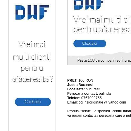
PRET:
100
RON
Judet:
Bucuresti
Localitate:
bucuresti
Persoana contact:
oglinda
Telefon:
0767099755
Email:
oglinzioriginale @ yahoo.com
Produs / serviciu
disponibil
. Pentru info
va rugam contactati persoana care a pub