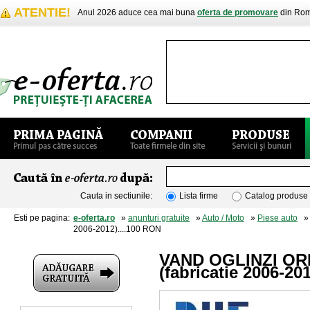
ATENTIE!
Anul 2026 aduce cea mai buna
oferta de promovare
din Rom
Cauta in sectiunile:
Lista firme
Catalog produse
Esti pe pagina:
e-oferta.ro
»
anunturi gratuite
»
Auto / Moto
»
Piese auto
» 
2006-2012)....100 RON
VAND OGLINZI ORI
(fabricatie 2006-20