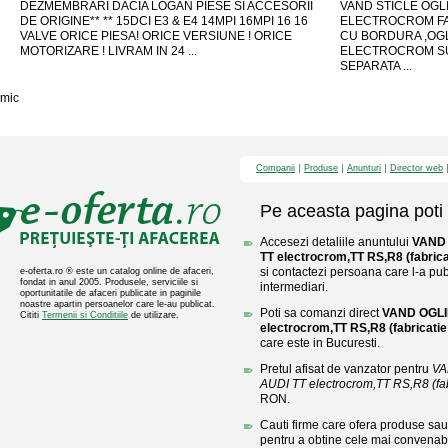
DEZMEMBRARI DACIA LOGAN PIESE SI ACCESORII
VAND STICLE OGLI
DE ORIGINE** ** 15DCI E3 & E4 14MPI 16MPI 16 16
ELECTROCROM FA
VALVE ORICE PIESA! ORICE VERSIUNE ! ORICE
CU BORDURA ,OGL
MOTORIZARE ! LIVRAM IN 24 ...
ELECTROCROM SU
SEPARATA ...
mic
Companii
Produse
Anunturi
Director web
Pe aceasta pagina poti 
Accesezi detaliile anuntului
VAND 
TT electrocrom,TT RS,R8 (fabrica
si contactezi persoana care l-a publ
e-oferta.ro ® este un catalog online de afaceri,
fondat in anul 2005. Produsele, serviciile si
intermediari.
oportunitatile de afaceri publicate in paginile
noastre apartin persoanelor care le-au publicat.
Poti sa comanzi direct
VAND OGLI
Cititi
Termenii si Conditiile
de utilizare.
electrocrom,TT RS,R8 (fabricatie
care este in Bucuresti.
Pretul afisat de vanzator pentru
VA
AUDI TT electrocrom,TT RS,R8 (fabr
RON.
Cauti firme care ofera produse sau 
pentru a obtine cele mai convenabi