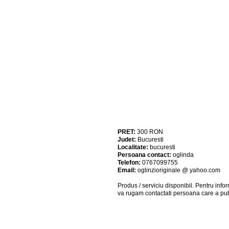
PRET:
300
RON
Judet:
Bucuresti
Localitate:
bucuresti
Persoana contact:
oglinda
Telefon:
0767099755
Email:
oglinzioriginale @ yahoo.com
Produs / serviciu
disponibil
. Pentru info
va rugam contactati persoana care a pub