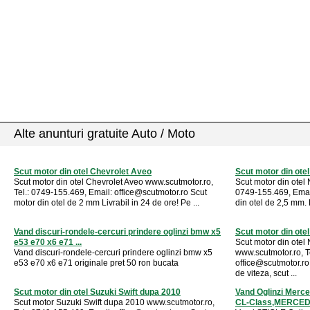
Alte anunturi gratuite Auto / Moto
Scut motor din otel Chevrolet Aveo
Scut motor din ote
Scut motor din otel Chevrolet Aveo www.scutmotor.ro,
Scut motor din otel 
Tel.: 0749-155.469, Email:
office@scutmotor.ro
Scut
0749-155.469, Emai
motor din otel de 2 mm Livrabil in 24 de ore! Pe ...
din otel de 2,5 mm. L
Vand discuri-rondele-cercuri prindere oglinzi bmw x5
Scut motor din ote
e53 e70 x6 e71 ...
Scut motor din ote
Vand discuri-rondele-cercuri prindere oglinzi bmw x5
www.scutmotor.ro, T
e53 e70 x6 e71 originale pret 50 ron bucata
office@scutmotor.ro
de viteza, scut ...
Scut motor din otel Suzuki Swift dupa 2010
Vand Oglinzi Mer
Scut motor Suzuki Swift dupa 2010 www.scutmotor.ro,
CL-Class,MERCEDE