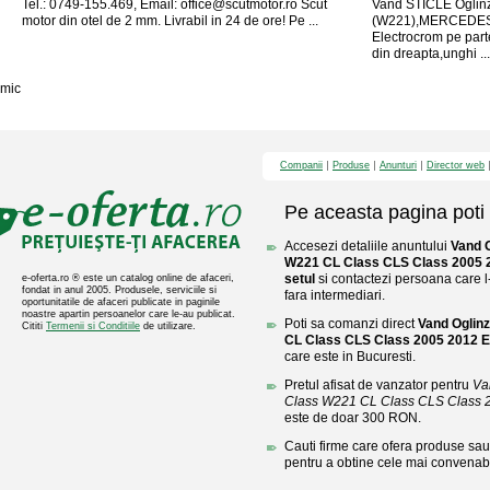
Tel.: 0749-155.469, Email:
office@scutmotor.ro
Scut
Vand STICLE Oglin
motor din otel de 2 mm. Livrabil in 24 de ore! Pe ...
(W221),MERCEDES
Electrocrom pe part
din dreapta,unghi ...
mic
Companii
Produse
Anunturi
Director web
Pe aceasta pagina poti 
Accesezi detaliile anuntului
Vand 
W221 CL Class CLS Class 2005 2
setul
si contactezi persoana care l-
e-oferta.ro ® este un catalog online de afaceri,
fondat in anul 2005. Produsele, serviciile si
fara intermediari.
oportunitatile de afaceri publicate in paginile
noastre apartin persoanelor care le-au publicat.
Poti sa comanzi direct
Vand Oglin
Cititi
Termenii si Conditiile
de utilizare.
CL Class CLS Class 2005 2012 E
care este in Bucuresti.
Pretul afisat de vanzator pentru
Va
Class W221 CL Class CLS Class 20
este de doar 300 RON.
Cauti firme care ofera produse sau 
pentru a obtine cele mai convenabi