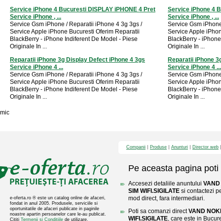
Service iPhone 4 Bucuresti DISPLAY iPHONE 4 Pret
Service iPhone 4 
Service iPhone , ...
Service iPhone , ...
Service Gsm iPhone / Reparatii iPhone 4 3g 3gs /
Service Gsm iPhone 
Service Apple iPhone Bucuresti Oferim Reparatii
Service Apple iPhon
BlackBerry - iPhone Indiferent De Model - Piese
BlackBerry - iPhone
Originale In ...
Originale In ...
Reparatii iPhone 3g Display Defect iPhone 4 3gs
Reparatii iPhone 3
Service iPhone 4 ...
Service iPhone 4 ...
Service Gsm iPhone / Reparatii iPhone 4 3g 3gs /
Service Gsm iPhone 
Service Apple iPhone Bucuresti Oferim Reparatii
Service Apple iPhon
BlackBerry - iPhone Indiferent De Model - Piese
BlackBerry - iPhone
Originale In ...
Originale In ...
mic
Companii
Produse
Anunturi
Director web
Pe aceasta pagina poti 
Accesezi detaliile anuntului
VAND
SIM WIFI.SIGILATE
si contactezi p
mod direct, fara intermediari.
e-oferta.ro ® este un catalog online de afaceri,
fondat in anul 2005. Produsele, serviciile si
oportunitatile de afaceri publicate in paginile
Poti sa comanzi direct
VAND NOKI
noastre apartin persoanelor care le-au publicat.
WIFI.SIGILATE
, care este in Bucure
Cititi
Termenii si Conditiile
de utilizare.