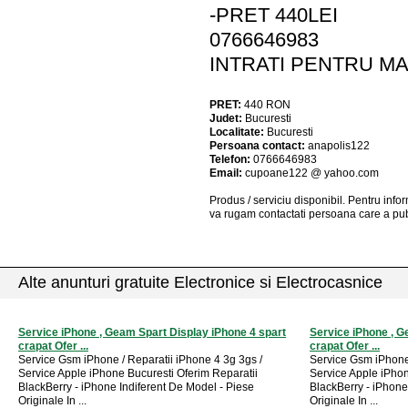
-PRET 440LEI
0766646983
INTRATI PENTRU MAI
PRET:
440
RON
Judet:
Bucuresti
Localitate:
Bucuresti
Persoana contact:
anapolis122
Telefon:
0766646983
Email:
cupoane122 @ yahoo.com
Produs / serviciu
disponibil
. Pentru info
va rugam contactati persoana care a pub
Alte anunturi gratuite Electronice si Electrocasnice
Service iPhone , Geam Spart Display iPhone 4 spart
Service iPhone , G
crapat Ofer ...
crapat Ofer ...
Service Gsm iPhone / Reparatii iPhone 4 3g 3gs /
Service Gsm iPhone 
Service Apple iPhone Bucuresti Oferim Reparatii
Service Apple iPhon
BlackBerry - iPhone Indiferent De Model - Piese
BlackBerry - iPhone
Originale In ...
Originale In ...