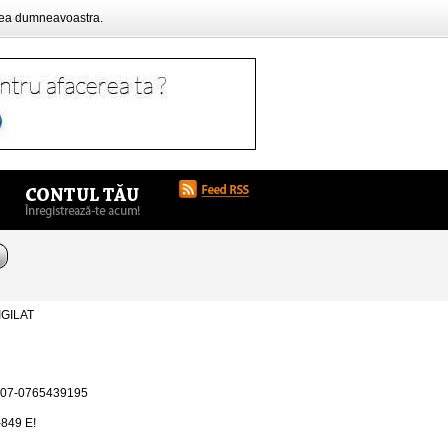
rea dumneavoastra.
IGILAT
07-0765439195
849 E!