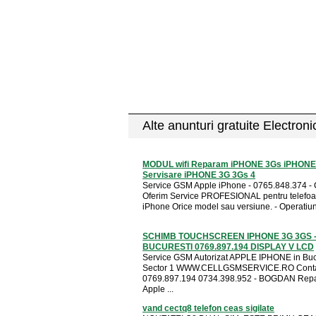
Alte anunturi gratuite Electron
MODUL wifi Reparam iPHONE 3Gs iPHONE
Servisare iPHONE 3G 3Gs 4
Service GSM Apple iPhone - 0765.848.374 - C
Oferim Service PROFESIONAL pentru telefoa
iPhone Orice model sau versiune. - Operatiuni
SCHIMB TOUCHSCREEN IPHONE 3G 3GS 
BUCURESTI 0769.897.194 DISPLAY V LCD
Service GSM Autorizat APPLE IPHONE in Bucu
Sector 1 WWW.CELLGSMSERVICE.RO Conta
0769.897.194 0734.398.952 - BOGDAN Repar
Apple ...
vand cectq8 telefon ceas sigilate