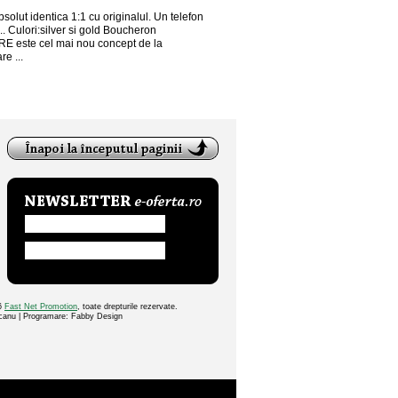
solut identica 1:1 cu originalul. Un telefon
... Culori:silver si gold Boucheron
 este cel mai nou concept de la
re ...
26
Fast Net Promotion
, toate drepturile rezervate.
ocanu | Programare: Fabby Design