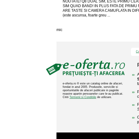
NOUTATE! Q8 DUAL SIM, ESTE PRIMU CE
SIM QUAD BAND! IN PLUS FATA DE PRIMU
ARE TASTE SI CAMERA CAMUFLATA IN DI
(este ascunsa, foarte greu ...
mic
Co
A
f
e-oferta.ro ® este un catalog online de afaceri,
fondat in anul 2005. Produsele, serviciile si
oportunitatile de afaceri publicate in paginile
P
noastre apartin persoanelor care le-au publicat.
c
Cititi
Termenii si Conditiile
de utilizare.
P
C
p