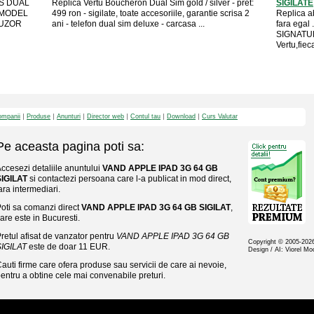
AS DUAL
Replica Vertu Boucheron Dual Sim gold / silver - pret:
SIGILATE
 MODEL
499 ron - sigilate, toate accesoriile, garantie scrisa 2
Replica ab
FUZOR
ani - telefon dual sim deluxe - carcasa ...
fara egal 
SIGNATURE
Vertu,fieca
mpanii
Produse
Anunturi
Director web
Contul tau
Download
Curs Valutar
Pe aceasta pagina poti sa:
ccesezi detaliile anuntului
VAND APPLE IPAD 3G 64 GB
SIGILAT
si contactezi persoana care l-a publicat in mod direct,
ara intermediari.
oti sa comanzi direct
VAND APPLE IPAD 3G 64 GB SIGILAT
,
are este in Bucuresti.
retul afisat de vanzator pentru
VAND APPLE IPAD 3G 64 GB
Copyright © 2005-20
SIGILAT
este de doar 11 EUR.
Design / AI: Viorel M
auti firme care ofera produse sau servicii de care ai nevoie,
entru a obtine cele mai convenabile preturi.