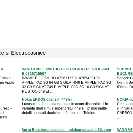
ice si Electrocasnice
 4
VAND APPLE IPAD 3G 16 GB SIGILAT PE STOC-649
SCHIMB 
E-0726715507
BUCUREST
atalin -
WWW.CELLGSM.RO-0726715507-0765439195
Service G
ne Apple
APPLE IPAD 3G 64 GB SIGILAT-849 E! APPLE IPAD 3G
Oferim Se
 ...
32 GB SIGILAT-749 E! APPLE IPAD 3G 16 GB SIGILAT-
iPhone Ori
PE STOC-649 E! ...
-
Nokia ERDOS dual sim 449lei
NOKIA du
Luxosul telefon nokia erdos este acum disponibil si in
Cel mai 
resti -
varianta dual sim la super pretul 449lei , pt mai multe
si in vari
ct :
detalii accesati dualsimtelefoane.com Telefon ...
CARBON du
atii
...
Vertu Boucheron dual sim - telefoanedualsim30. com
VAND VE