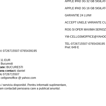
APPLE IPAD 3G 32 GB SIGILAT-
APPLE IPAD 3G 16 GB SIGILAT
GARANTIE 24 LUNI!
ACCEPT UNELE VARIANTE CU
ROG SI OFER MAXIMA SERIOZ
YM-CELLGSMOFFICE@YAHO
TEL-0726715507-0765439195
Pret: 649 E
ct: 0726715507-0765439195
:
11
EUR
:
Bucuresti
tate:
BUCURESTI
ana contact:
daniel
n:
0726715507
:
cellgsmoffice @ yahoo.com
 / serviciu
disponibil
. Pentru informatii suplimentare,
am contactati persoana care a publicat anuntul.