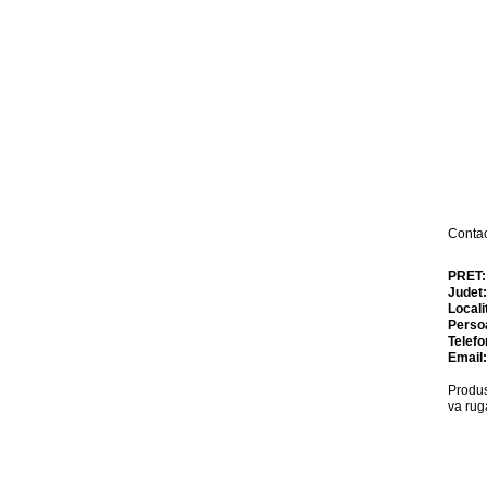
Conta
PRET
Judet
Locali
Perso
Telefo
Email
Produs
va rug