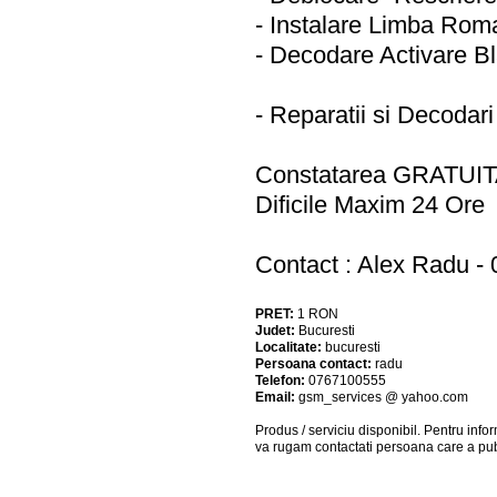
- Instalare Limba Rom
- Decodare Activare Bl
- Reparatii si Decodar
Constatarea GRATUITA 
Dificile Maxim 24 Ore
Contact : Alex Radu -
PRET:
1
RON
Judet:
Bucuresti
Localitate:
bucuresti
Persoana contact:
radu
Telefon:
0767100555
Email:
gsm_services @ yahoo.com
Produs / serviciu
disponibil
. Pentru info
va rugam contactati persoana care a pub