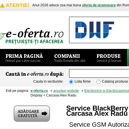
ATENTIE!
Anul 2026 aduce cea mai buna
oferta de promovare
din Rom
Cauta in sectiunile:
Lista firme
Catalog produse
Esti pe pagina:
e-oferta.ro
»
anunturi gratuite
»
Electronice si Electrocasnic
Display + Carcasa Alex Radu
Service BlackBerry
Carcasa Alex Radu
Service GSM Autoriza