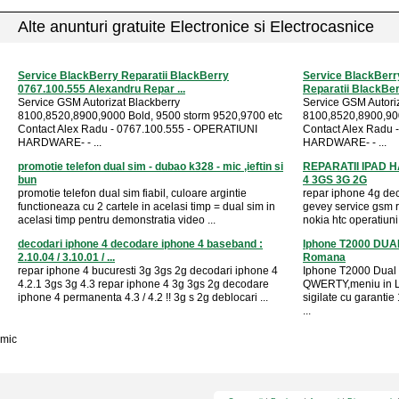
Alte anunturi gratuite Electronice si Electrocasnice
Service BlackBerry Reparatii BlackBerry
Service BlackBerr
0767.100.555 Alexandru Repar ...
Reparatii BlackBerr
Service GSM Autorizat Blackberry
Service GSM Autori
8100,8520,8900,9000 Bold, 9500 storm 9520,9700 etc
8100,8520,8900,900
Contact Alex Radu - 0767.100.555 - OPERATIUNI
Contact Alex Radu 
HARDWARE- - ...
HARDWARE- - ...
promotie telefon dual sim - dubao k328 - mic ,ieftin si
REPARATII IPAD 
bun
4 3GS 3G 2G
promotie telefon dual sim fiabil, culoare argintie
repar iphone 4g dec
functioneaza cu 2 cartele in acelasi timp = dual sim in
gevey service gsm r
acelasi timp pentru demonstratia video ...
nokia htc operatiuni
decodari iphone 4 decodare iphone 4 baseband :
Iphone T2000 DUAL
2.10.04 / 3.10.01 / ...
Romana
repar iphone 4 bucuresti 3g 3gs 2g decodari iphone 4
Iphone T2000 Dual S
4.2.1 3gs 3g 4.3 repar iphone 4 3g 3gs 2g decodare
QWERTY,meniu in L
iphone 4 permanenta 4.3 / 4.2 !! 3g s 2g deblocari ...
sigilate cu garant
...
mic