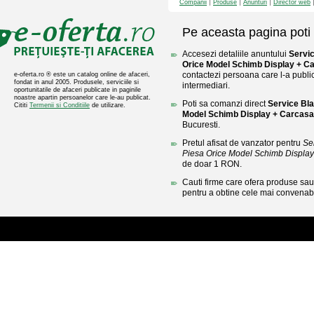
Companii
Produse
Anunturi
Director web
Pe aceasta pagina poti 
Accesezi detaliile anuntului
Servi
Orice Model Schimb Display + C
contactezi persoana care l-a public
e-oferta.ro ® este un catalog online de afaceri,
fondat in anul 2005. Produsele, serviciile si
intermediari.
oportunitatile de afaceri publicate in paginile
noastre apartin persoanelor care le-au publicat.
Poti sa comanzi direct
Service Bla
Cititi
Termenii si Conditiile
de utilizare.
Model Schimb Display + Carcasa
Bucuresti.
Pretul afisat de vanzator pentru
Se
Piesa Orice Model Schimb Displa
de doar 1 RON.
Cauti firme care ofera produse sau 
pentru a obtine cele mai convenabi