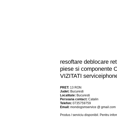
resoftare deblocare ret
piese si componente
VIZITATI serviceiphon
PRET:
13
RON
Judet:
Bucuresti
Localitate:
Bucuresti
Persoana contact:
Catalin
Telefon:
0735759759
Email:
mondogsmservice @ gmail.com
Produs / serviciu
disponibil
. Pentru info