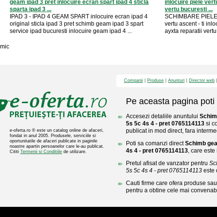
geam ipad 3 pret inlocuire ecran spart ipad 4 sticla
inlocuire piele vert
sparta ipad 3 ...
vertu bucuresti ...
IPAD 3 - IPAD 4 GEAM SPART inlocuire ecran ipad 4
SCHIMBARE PIELE
original sticla ipad 3 pret schimb geam ipad 3 spart
vertu ascent - ti inl
service ipad bucuresti inlocuire geam ipad 4 ...
ayxta reparatii vertu
mic
Companii
Produse
Anunturi
Director web
Pe aceasta pagina poti 
Accesezi detaliile anuntului
Schim
5s 5c 4s 4 - pret 0765114113
si c
publicat in mod direct, fara interme
e-oferta.ro ® este un catalog online de afaceri,
fondat in anul 2005. Produsele, serviciile si
oportunitatile de afaceri publicate in paginile
Poti sa comanzi direct
Schimb gea
noastre apartin persoanelor care le-au publicat.
4s 4 - pret 0765114113
, care este
Cititi
Termenii si Conditiile
de utilizare.
Pretul afisat de vanzator pentru
Sc
5s 5c 4s 4 - pret 0765114113
este 
Cauti firme care ofera produse sau 
pentru a obtine cele mai convenabi