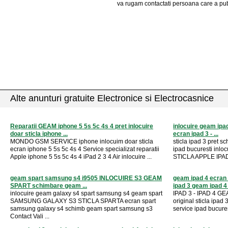
va rugam contactati persoana care a pub
Alte anunturi gratuite Electronice si Electrocasnice
Reparatii GEAM iphone 5 5s 5c 4s 4 pret inlocuire
inlocuire geam ipad
doar sticla iphone ...
ecran ipad 3 - ...
MONDO GSM SERVICE iphone inlocuim doar sticla
sticla ipad 3 pret s
ecran iphone 5 5s 5c 4s 4 Service specializat reparatii
ipad bucuresti inl
Apple iphone 5 5s 5c 4s 4 iPad 2 3 4 Air inlocuire ...
STICLA APPLE IPAD -
geam spart samsung s4 i9505 INLOCUIRE S3 GEAM
geam ipad 4 ecran i
SPART schimbare geam ...
ipad 3 geam ipad 4 .
inlocuire geam galaxy s4 spart samsung s4 geam spart
IPAD 3 - IPAD 4 GE
SAMSUNG GALAXY S3 STICLA SPARTA ecran spart
original sticla ipad
samsung galaxy s4 schimb geam spart samsung s3
service ipad bucures
Contact Vali ...