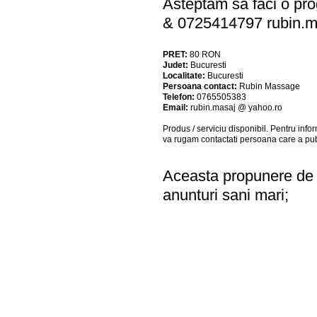
Asteptam sa faci o pro
& 0725414797
rubin.
PRET:
80
RON
Judet:
Bucuresti
Localitate:
Bucuresti
Persoana contact:
Rubin Massage
Telefon:
0765505383
Email:
rubin.masaj @ yahoo.ro
Produs / serviciu
disponibil
. Pentru info
va rugam contactati persoana care a pub
Aceasta propunere de a
anunturi sani mari;