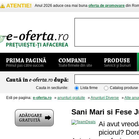
ATENTIE!
Anul 2026 aduce cea mai buna
oferta de promovare
din Rom
Cauta in sectiunile:
Lista firme
Catalog produse
Esti pe pagina:
e-oferta.ro
»
anunturi gratuite
»
Anunturi Diverse
»
Alte anu
Sani Mari si Fese 
Ai avut vreoda
piciorul? Dor