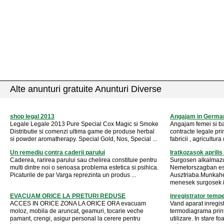
Alte anunturi gratuite Anunturi Diverse
shop legal 2013
Angajam in German
Legale Legale 2013 Pure Special Cox Magic si Smoke
Angajam femei si bar
Distributie si comenzi ultima game de produse herbal
contracte legale pr
si powder aromatherapy. Special Gold, Nos, Special ...
fabricii , agricultura 
Un remediu contra caderii parului
Iratkozasok aprilis
Caderea, rarirea parului sau chelirea constituie pentru
Surgosen alkalmazun
multi dintre noi o serioasa problema estetica si psihica.
Nemetorszagban e
Picaturile de par Varga reprezinta un produs ...
Ausztriaba.Munkahe
menesek surgosek ira
EVACUAM ORICE LA PRETURI REDUSE
inregistrator temp
ACCES IN ORICE ZONA LA ORICE ORA evacuam
Vand aparat inregis
moloz, mobila de aruncat, geamuri, tocarie veche
termodiagrama print
pamant, crengi, asigur personal la cerere pentru
utilizare. In stare 