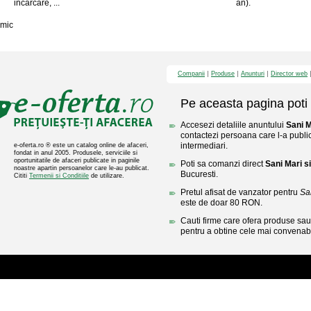
incarcare, ...
an).
mic
Companii
Produse
Anunturi
Director web
Pe aceasta pagina poti 
Accesezi detaliile anuntului
Sani M
contactezi persoana care l-a public
intermediari.
e-oferta.ro ® este un catalog online de afaceri,
fondat in anul 2005. Produsele, serviciile si
oportunitatile de afaceri publicate in paginile
Poti sa comanzi direct
Sani Mari s
noastre apartin persoanelor care le-au publicat.
Bucuresti.
Cititi
Termenii si Conditiile
de utilizare.
Pretul afisat de vanzator pentru
Sa
este de doar 80 RON.
Cauti firme care ofera produse sau 
pentru a obtine cele mai convenabi