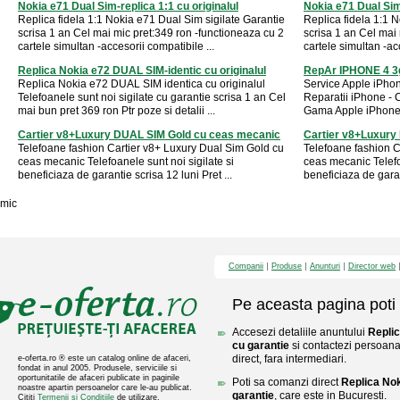
Nokia e71 Dual Sim-replica 1:1 cu originalul
Nokia e71 Dual Sim-
Replica fidela 1:1 Nokia e71 Dual Sim sigilate Garantie
Replica fidela 1:1 
scrisa 1 an Cel mai mic pret:349 ron -functioneaza cu 2
scrisa 1 an Cel mai
cartele simultan -accesorii compatibile ...
cartele simultan -acc
Replica Nokia e72 DUAL SIM-identic cu originalul
RepAr IPHONE 4 3g 
Replica Nokia e72 DUAL SIM identica cu originalul
Service Apple iPhon
Telefoanele sunt noi sigilate cu garantie scrisa 1 an Cel
Reparatii iPhone - 
mai bun pret 369 ron Ptr poze si detalii ...
Gama Apple iPhone:
Cartier v8+Luxury DUAL SIM Gold cu ceas mecanic
Cartier v8+Luxury
Telefoane fashion Cartier v8+ Luxury Dual Sim Gold cu
Telefoane fashion C
ceas mecanic Telefoanele sunt noi sigilate si
ceas mecanic Telefoa
beneficiaza de garantie scrisa 12 luni Pret ...
beneficiaza de garant
mic
Companii
Produse
Anunturi
Director web
Pe aceasta pagina poti 
Accesezi detaliile anuntului
Replic
cu garantie
si contactezi persoana
direct, fara intermediari.
e-oferta.ro ® este un catalog online de afaceri,
fondat in anul 2005. Produsele, serviciile si
oportunitatile de afaceri publicate in paginile
Poti sa comanzi direct
Replica Nok
noastre apartin persoanelor care le-au publicat.
garantie
, care este in Bucuresti.
Cititi
Termenii si Conditiile
de utilizare.