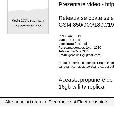
Prezentare video - h
Reteaua se poate selec
GSM:850/900/1800/1
PRET:
449
RON
Judet:
Bucuresti
Localitate:
Bucuresti
Persoana contact:
2xsim2010
Telefon:
0765577346
Email:
geoawb1 @ gmail.com
Produs / serviciu
disponibil
. Pentru info
va rugam contactati persoana care a pub
Aceasta propunere de a
16gb wifi tv replica;
Alte anunturi gratuite Electronice si Electrocasnice