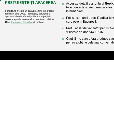
Accesezi detaliile anuntului
Replic
tv
si contactezi persoana care l-a p
intermediari.
e-oferta.ro ® este un catalog online de afaceri,
fondat in anul 2005. Produsele, serviciile si
oportunitatile de afaceri publicate in paginile
Poti sa comanzi direct
Replica Ipho
noastre apartin persoanelor care le-au publicat.
care este in Bucuresti.
Cititi
Termenii si Conditiile
de utilizare.
Pretul afisat de vanzator pentru
Re
si tv
este de doar 449 RON.
Cauti firme care ofera produse sau 
pentru a obtine cele mai convenabi