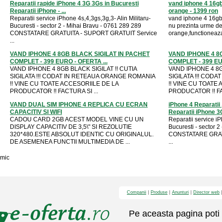
Reparatii rapide iPhone 4 3G 3Gs in Bucuresti
vand iphone 4 16gb
Reparatii iPhone - ...
orange - 1399 ron
Reparatii service iPhone 4s,4,3gs,3g,3- Alin Militaru-
vand iphone 4 16gb 
Bucuresti - sector 2 - Mihai Bravu - 0761 289 289
nu prezinta urme de
CONSTATARE GRATUITA - SUPORT GRATUIT Service
orange,functioneaza
...
VAND IPHONE 4 8GB BLACK SIGILAT IN PACHET
VAND IPHONE 4 8
COMPLET - 399 EURO - OFERTA ...
COMPLET - 399 EU
VAND IPHONE 4 8GB BLACK SIGILAT !! CUTIA
VAND IPHONE 4 8GB
SIGILATA !!! CODAT IN RETEAUA ORANGE ROMANIA
SIGILATA !!! COD
!! VINE CU TOATE ACCESORIILE DE LA
!! VINE CU TOATE
PRODUCATOR !! FACTURA SI ...
PRODUCATOR !! FA
VAND DUAL SIM IPHONE 4 REPLICA CU ECRAN
iPhone 4 Reparatii 
CAPACITIV SI WIFI
Reparatii iPhone 3G
CADOU CARD 2GB ACEST MODEL VINE CU UN
Reparatii service iP
DISPLAY CAPACITIV DE 3,5\" SI REZOLUTIE
Bucuresti - sector 
320*480.ESTE ABSOLUT IDENTIC CU ORIGINALUL.
CONSTATARE GRATU
DE ASEMENEA FUNCTII MULTIMEDIA DE ...
...
mic
Companii
Produse
Anunturi
Director web
Pe aceasta pagina poti 