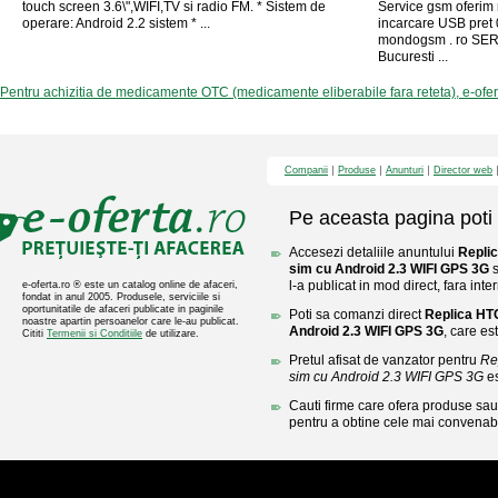
touch screen 3.6\",WIFI,TV si radio FM. * Sistem de
Service gsm oferim
operare: Android 2.2 sistem * ...
incarcare USB pret 
mondogsm . ro SE
Bucuresti ...
Pentru achizitia de medicamente OTC (medicamente eliberabile fara reteta), e-ofe
Companii
Produse
Anunturi
Director web
Pe aceasta pagina poti 
Accesezi detaliile anuntului
Replic
sim cu Android 2.3 WIFI GPS 3G
s
l-a publicat in mod direct, fara inte
e-oferta.ro ® este un catalog online de afaceri,
fondat in anul 2005. Produsele, serviciile si
oportunitatile de afaceri publicate in paginile
Poti sa comanzi direct
Replica HTC
noastre apartin persoanelor care le-au publicat.
Android 2.3 WIFI GPS 3G
, care es
Cititi
Termenii si Conditiile
de utilizare.
Pretul afisat de vanzator pentru
Re
sim cu Android 2.3 WIFI GPS 3G
es
Cauti firme care ofera produse sau 
pentru a obtine cele mai convenabi