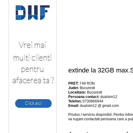
extinde la 32GB max.Se
PRET:
749
RON
Judet:
Bucuresti
Localitate:
Bucuresti
Persoana contact:
dualsim12
Telefon:
0730866944
Email:
dualsim12 @ gmail.com
Produs / serviciu
disponibil
. Pentru info
va rugam contactati persoana care a pub