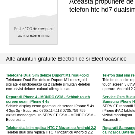
Aceasta propunere de a
telefon htc hd7 dualsi
Alte anunturi gratuite Electronice si Electrocasnice
Telefoane Dual Sim deluxe Dupont M1 rosu+gold
Telefon dual sim r
Telefoane Dual Sim deluxe Dupont M1 rosu+gold
Telefon dual sim re
sigilate -Functioneaza cu 2 cartele simultan -telefon
touch screen 3.6\",W
exclusivist deluxe -culoari:alb+gold sau ...
operare: Android 2.2 
Reparatii iPhone 4 - MONDO GSM - Schimb touch
Service Gsm Bucu
screen geam iPhone 4 4s
Samsung iPhone 
Schimb display ecran geam touch screen iPhone 5 4s
SERVICE reparatii
4 3gs 3g - Bucuresti 0765.114.113 0735.759.759
iPhone iPAD tablet
vizitati mondogsm . ro SERVICE GSM - MONDO GSM -
vizitati mondogsm
Bucuresti ...
Bucuresti ...
Telefon dual sim replica HTC 7 Mozart cu Android 2.2
Reparatii Samsung 
Telefon dual sim replica HTC 7 Mozart cu Android 2.2
ca incarca Bateria