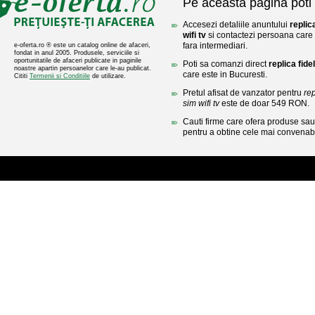
Pe aceasta pagina poti 
Accesezi detaliile anuntului
replic
wifi tv
si contactezi persoana care l
fara intermediari.
e-oferta.ro ® este un catalog online de afaceri,
fondat in anul 2005. Produsele, serviciile si
oportunitatile de afaceri publicate in paginile
Poti sa comanzi direct
replica fide
noastre apartin persoanelor care le-au publicat.
care este in Bucuresti.
Cititi
Termenii si Conditiile
de utilizare.
Pretul afisat de vanzator pentru
rep
sim wifi tv
este de doar 549 RON.
Cauti firme care ofera produse sau 
pentru a obtine cele mai convenabi