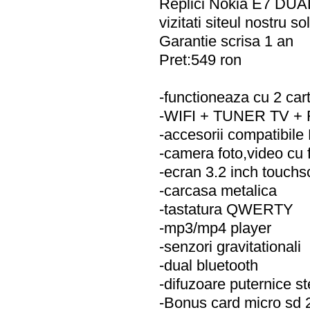
Replici Nokia E7 DUAL S
vizitati siteul nostru s
Garantie scrisa 1 an
Pret:549 ron
-functioneaza cu 2 car
-WIFI + TUNER TV +
-accesorii compatibile
-camera foto,video cu 
-ecran 3.2 inch touchs
-carcasa metalica
-tastatura QWERTY
-mp3/mp4 player
-senzori gravitationali
-dual bluetooth
-difuzoare puternice s
-Bonus card micro sd 