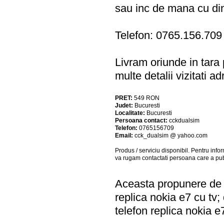
sau inc de mana cu di
Telefon: 0765.156.709
Livram oriunde in tara p
multe detalii vizitati a
PRET:
549
RON
Judet:
Bucuresti
Localitate:
Bucuresti
Persoana contact:
cckdualsim
Telefon:
0765156709
Email:
cck_dualsim @ yahoo.com
Produs / serviciu
disponibil
. Pentru info
va rugam contactati persoana care a pub
Aceasta propunere de a
replica nokia e7 cu tv;
telefon replica nokia e