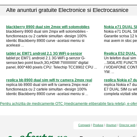
Alte anunturi gratuite Electronice si Electrocasnice
blackberry 8900 dual sim 2mpx wifi solomobiles
Nokia e71 DUAL SIM
blackberry 8900 dual sim 2mpx wifi solomobiles -
Nokia e71 DUAL SIM 
functioneaza cu 2 cartele simultan -design 100%
Garantie scrisa 12
identic Blackberry 8900 curve -acelasi meniu si
mai avem in stoc pe
aceleasi ...
tablet pc EM71 android 2.1 3G WiFi g-senzor
Replica E52 DUAL
tablet pc EM71 android 2.1 3G WiFi g-senzor G-
Un telefon dual sim 
sensor,two point touch,3G,HDMI 7\\\\\\\\\\\\\\\" digital
...SIGILATE FUNC
panel, 800*480 pixels CPU: Telechip TCC8902 CPU ...
/ VODAFONE CONT
YM: ...
replica bb 8900 dual sim wifi tv camera 2mpx real
replica Nokia e7 du
replica bb 8900 dual sim wifi tv camera 2mpx real -
replica Nokia e7 dua
functioneaza cu 2 cartele simultan -design 100%
E7 DUAL SIM cu wifi si
identic Blackberry 8900 curve -acelasi meniu si ...
completa vizitati site
Pentru achizitia de medicamente OTC (medicamente eliberabile fara reteta), e-ofe
Companii
Produse
Anunturi
Director web