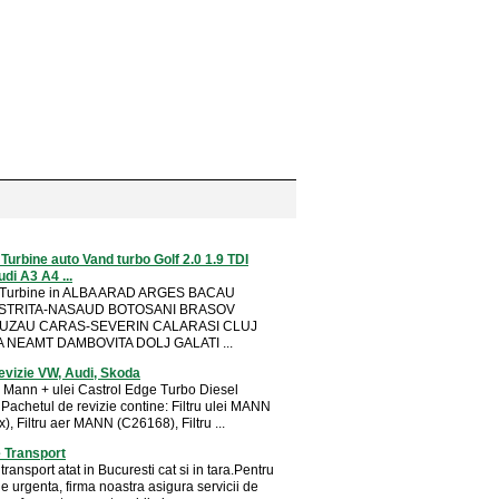
 Turbine auto Vand turbo Golf 2.0 1.9 TDI
di A3 A4 ...
i Turbine in ALBA ARAD ARGES BACAU
ISTRITA-NASAUD BOTOSANI BRASOV
BUZAU CARAS-SEVERIN CALARASI CLUJ
NEAMT DAMBOVITA DOLJ GALATI ...
vizie VW, Audi, Skoda
re Mann + ulei Castrol Edge Turbo Diesel
Pachetul de revizie contine: Filtru ulei MANN
, Filtru aer MANN (C26168), Filtru ...
e Transport
ransport atat in Bucuresti cat si in tara.Pentru
 de urgenta, firma noastra asigura servicii de