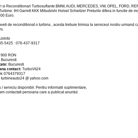
i si Reconditionari Turbosuflante:BMW, AUDI, MERCEDES, VW, OPEL, FORD, RENA
Turbine: IHI Garrett KKK Mitsubishi Holset Schwitzer Preturile difera in functie de mo
400 Euro.
veti de reconditionat o turbina , acesta trebuie trimisa la serviceul nostru urmand c
s.
i/info
45-5425 : 076-437-9317
:
900
RON
:
Bucuresti
tate:
Bucuresti
ana contact:
TurboVit24
n:
0764379317
:
turbineauto24 @ yahoo.com
 / serviciu
disponibil
. Pentru informatii suplimentare,
am contactati persoana care a publicat anuntul.