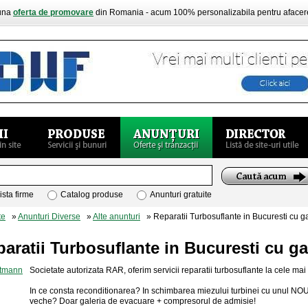
buna
oferta de promovare
din Romania - acum 100% personalizabila pentru aface
ista firme
Catalog produse
Anunturi gratuite
te
»
Anunturi Diverse
»
Alte anunturi
» Reparatii Turbosuflante in Bucuresti cu ga
aratii Turbosuflante in Bucuresti cu ga
Societate autorizata RAR, oferim servicii reparatii turbosuflante la cele mai 
In ce consta reconditionarea? In schimbarea miezului turbinei cu unul NOU
veche? Doar galeria de evacuare + compresorul de admisie!