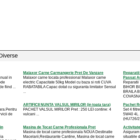
 Diverse
Malaxor Carne Carmangerie Pret De Vanzare
Reparatii
nual in
Malaxor carne tocata professional Malaxor carne
Passat Au
ode
electric Capacitate 50kg Model cu baza si roti CUVA
Reparati
 fiind ...
RABATABILA Capac dotat cu siguranta limitator Sensul
BIHOR B
...
BRAILA 
COVASNA 
ARTIFICII NUNTA VALSUL MIRILOR (in toata tara)
Pachet Re
tara.Pentru
PACHET VALSUL MIRILOR Pret : 250 LEI contine: 4
Set 4 filt
vicii de
vulcani ...
5W40 4L. 
(HU726/2x)
in
Masina de Tocat Carne Profesionala Pret
Activitat
Masina de tocat carne profesionala NOUA Destinatie
Asiguram t
dia
Macelarii,Restaurante Cantine, Masina de tocat carne
situatiile