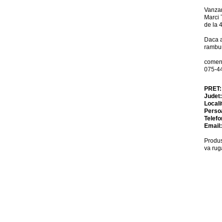
Vanzar
Marci 
de la 
Daca a
rambur
comenz
075-4
PRET
Judet
Locali
Perso
Telefo
Email
Produs
va rug