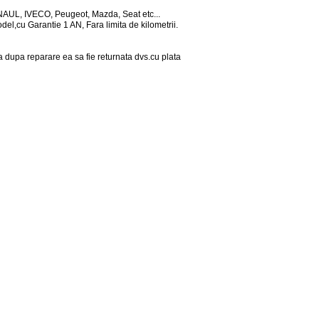
UL, IVECO, Peugeot, Mazda, Seat etc...
del,cu Garantie 1 AN, Fara limita de kilometrii.
a dupa reparare ea sa fie returnata dvs.cu plata