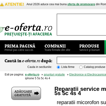
ATENTIE!
Anul 2026 aduce cea mai buna
oferta de promovare
din Rom
Cauta in sectiunile:
Lista firme
Catalog produse
Esti pe pagina:
e-oferta.ro
»
anunturi gratuite
»
Electronice si Electrocasnic
iphone 5 5s 5c 4s 4
Reparatii service 
5s 5c 4s 4
reparatii micorofon s