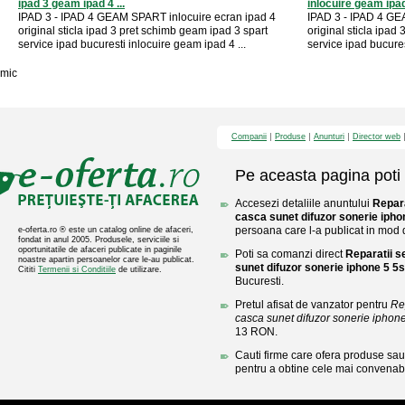
ipad 3 geam ipad 4 ...
inlocuire geam ipad 
IPAD 3 - IPAD 4 GEAM SPART inlocuire ecran ipad 4
IPAD 3 - IPAD 4 GE
original sticla ipad 3 pret schimb geam ipad 3 spart
original sticla ipad
service ipad bucuresti inlocuire geam ipad 4 ...
service ipad bucures
mic
Companii
Produse
Anunturi
Director web
Pe aceasta pagina poti 
Accesezi detaliile anuntului
Repara
casca sunet difuzor sonerie ipho
persoana care l-a publicat in mod di
e-oferta.ro ® este un catalog online de afaceri,
fondat in anul 2005. Produsele, serviciile si
oportunitatile de afaceri publicate in paginile
Poti sa comanzi direct
Reparatii s
noastre apartin persoanelor care le-au publicat.
sunet difuzor sonerie iphone 5 5s
Cititi
Termenii si Conditiile
de utilizare.
Bucuresti.
Pretul afisat de vanzator pentru
Re
casca sunet difuzor sonerie iphone
13 RON.
Cauti firme care ofera produse sau 
pentru a obtine cele mai convenabi