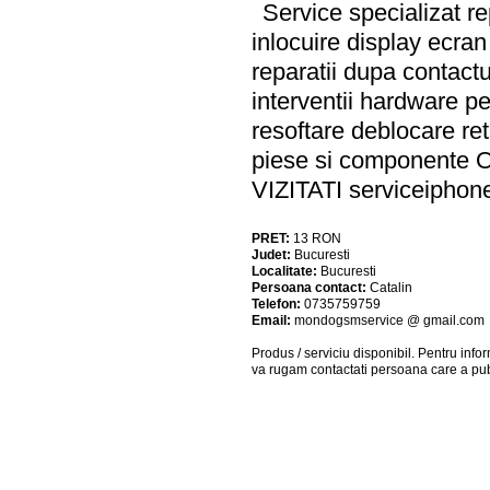
Service specializat re
inlocuire display ecra
reparatii dupa contactu
interventii hardware p
resoftare deblocare ret
piese si componente
VIZITATI serviceiphon
PRET:
13
RON
Judet:
Bucuresti
Localitate:
Bucuresti
Persoana contact:
Catalin
Telefon:
0735759759
Email:
mondogsmservice @ gmail.com
Produs / serviciu
disponibil
. Pentru info
va rugam contactati persoana care a pub