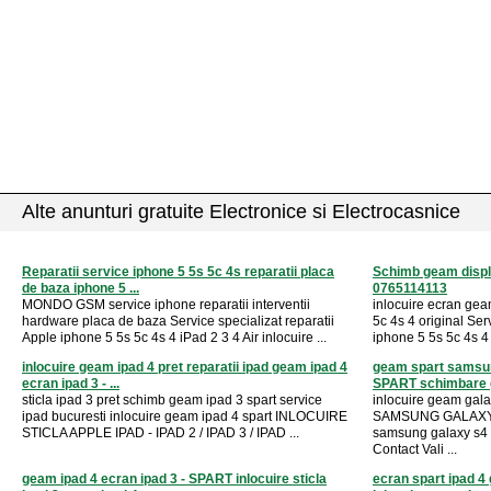
Alte anunturi gratuite Electronice si Electrocasnice
Reparatii service iphone 5 5s 5c 4s reparatii placa
Schimb geam displa
de baza iphone 5 ...
0765114113
MONDO GSM service iphone reparatii interventii
inlocuire ecran geam
hardware placa de baza Service specializat reparatii
5c 4s 4 original Ser
Apple iphone 5 5s 5c 4s 4 iPad 2 3 4 Air inlocuire ...
iphone 5 5s 5c 4s 4 i
inlocuire geam ipad 4 pret reparatii ipad geam ipad 4
geam spart samsu
ecran ipad 3 - ...
SPART schimbare g
sticla ipad 3 pret schimb geam ipad 3 spart service
inlocuire geam gal
ipad bucuresti inlocuire geam ipad 4 spart INLOCUIRE
SAMSUNG GALAXY S
STICLA APPLE IPAD - IPAD 2 / IPAD 3 / IPAD ...
samsung galaxy s4
Contact Vali ...
geam ipad 4 ecran ipad 3 - SPART inlocuire sticla
ecran spart ipad 4