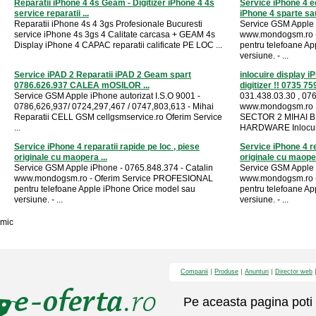
Reparatii iPhone 4 4s Geam - Digitizer iPhone 4 4s
Service iPhone 4 e
service reparatii ...
iPhone 4 sparte sau
Reparatii iPhone 4s 4 3gs Profesionale Bucuresti
Service GSM Apple 
service iPhone 4s 3gs 4 Calitate carcasa + GEAM 4s
www.mondogsm.ro 
Display iPhone 4 CAPAC reparatii calificate PE LOC ...
pentru telefoane A
versiune. - ...
Service iPAD 2 Reparatii iPAD 2 Geam spart
inlocuire display i
0786.626.937 CALEA mOSILOR ...
digitizer !! 0735 759
Service GSM Apple iPhone autorizat I.S.O 9001 -
031.438.03.30 , 076
0786,626,937/ 0724,297,467 / 0747,803,613 - Mihai
www.mondogsm.ro
Reparatii CELL GSM cellgsmservice.ro Oferim Service
SECTOR 2 MIHAI BR
...
HARDWARE Inlocuir
Service iPhone 4 reparatii rapide pe loc , piese
Service iPhone 4 re
originale cu maopera ...
originale cu maoper
Service GSM Apple iPhone - 0765.848.374 - Catalin
Service GSM Apple 
www.mondogsm.ro - Oferim Service PROFESIONAL
www.mondogsm.ro 
pentru telefoane Apple iPhone Orice model sau
pentru telefoane A
versiune. - ...
versiune. - ...
mic
Companii
Produse
Anunturi
Director web
Pe aceasta pagina poti 