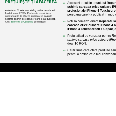
Accesezi detaliile anuntului
Repara
schimb carcasa orice culoare iPh
profesionale iPhone 4 Touchscr
e-oferta.ro ® este un catalog online de afaceri,
fondat in anul 2005. Produsele, serviciile si
persoana care l-a publicat in mod di
oportunitatile de afaceri publicate in paginile
noastre apartin persoanelor care le-au publicat.
Poti sa comanzi direct
Reparatii s
Cititi
Termenii si Conditiile
de utilizare.
carcasa orice culoare iPhone 4 r
iPhone 4 Touchscreen + Capac
, 
Pretul afisat de vanzator pentru
Re
schimb carcasa orice culoare iPhone
doar 10 RON.
Cauti firme care ofera produse sau 
pentru a obtine cele mai convenabi