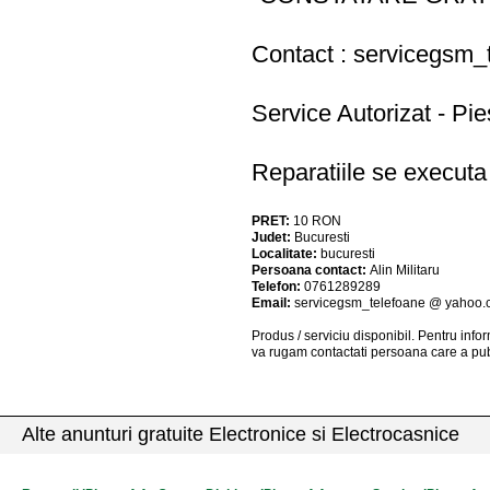
Contact :
servicegsm_
Service Autorizat - Pie
Reparatiile se executa
PRET:
10
RON
Judet:
Bucuresti
Localitate:
bucuresti
Persoana contact:
Alin Militaru
Telefon:
0761289289
Email:
servicegsm_telefoane @ yahoo
Produs / serviciu
disponibil
. Pentru info
va rugam contactati persoana care a pub
Alte anunturi gratuite Electronice si Electrocasnice