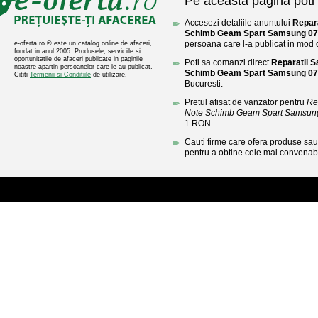
Pe aceasta pagina poti 
Accesezi detaliile anuntului
Repar
Schimb Geam Spart Samsung 0
persoana care l-a publicat in mod di
e-oferta.ro ® este un catalog online de afaceri,
fondat in anul 2005. Produsele, serviciile si
oportunitatile de afaceri publicate in paginile
Poti sa comanzi direct
Reparatii 
noastre apartin persoanelor care le-au publicat.
Schimb Geam Spart Samsung 0
Cititi
Termenii si Conditiile
de utilizare.
Bucuresti.
Pretul afisat de vanzator pentru
Re
Note Schimb Geam Spart Samsun
1 RON.
Cauti firme care ofera produse sau 
pentru a obtine cele mai convenabi