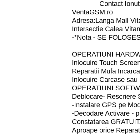
Contact Ionu
VentaGSM.ro
Adresa:Langa Mall Vit
Intersectie Calea Vita
-*Nota - SE FOLOS
OPERATIUNI HARD
Inlocuire Touch Scree
Reparatii Mufa Incar
Inlocuire Carcase sa
OPERATIUNI SOFT
Deblocare- Rescriere
-Instalare GPS pe Mod
-Decodare Activare - 
Constatarea GRATUI
Aproape orice Reparati