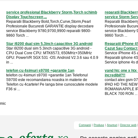
service profesional Blackberry Storm,Torch schimb
reparatii Blackber
Display Touchscreen ...
service Storm Servi
Reparatii Blackberry Bold,Torch,Curve,Storm,Pearl
Reparatii Blackberr
Profesionale Bucuresti GARANTIE display decodare
Profesionale Bucur
service Blackberry 9780,9700,9900 reparatii 9800-
service Blackberry 
9860 Torch ...
9860 Torch ...
Star i9200 dual sim 5.3inch capacitive 3G android
Reparatii iPhone 4
Star i9200 dual sim 5.3inch capacitive 3G android -
Cazut Sau Contact 
CPU Dual Core CPU: MTK6573, 650MHz+350MHz
Service iPhone 4S a
GPU: PowerVR SGX 531 -OS: Android V2.3.6 sau 4.0.9
Reparatii iphone 4S
in ...
Service iphone 4s d
telefon cu 4simuri s9700 +garantie 1an
vand htc one x htx
telefon cu 4simuri s9700 +garantie 1an Telefonul
incredibil?!!
S9700 este recomandarea noastra in materie de
contact alex gsm 
Telefon cu 4cartele! Pe langa bine cunoscutele modele
IPAD HD THE NEW 
F36 si ...
ROMANIA APPLE I
BLACK 700 RON ...
mic
Companii
Produse
Anunturi
Director web