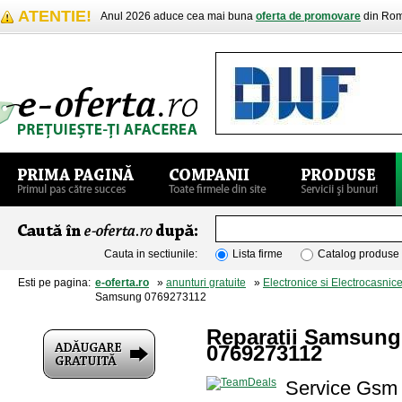
ATENTIE!
Anul 2026 aduce cea mai buna
oferta de promovare
din Rom
Cauta in sectiunile:
Lista firme
Catalog produse
Esti pe pagina:
e-oferta.ro
»
anunturi gratuite
»
Electronice si Electrocasnic
Samsung 0769273112
Reparatii Samsun
0769273112
Service Gsm 