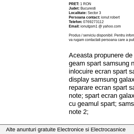
PRET:
1
RON
Judet:
Bucuresti
Localitate:
Sector 3
Persoana contact:
ionut robert
Telefon:
0769273112
Email:
ionutgsm1 @ yahoo.com
Produs / serviciu
disponibil
. Pentru info
va rugam contactati persoana care a pub
Aceasta propunere de a
geam spart samsung no
inlocuire ecran spart 
display samsung galax
reparare ecran spart 
note; spart ecran gal
cu geamul spart; samsu
note 2;
Alte anunturi gratuite Electronice si Electrocasnice