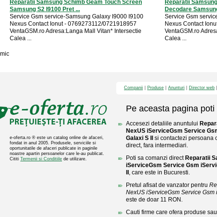
Reparatii Samsung Schimb Geam Touch Screen
Reparatii Samsung
Samsung S2 I9100 Pret ...
Decodare Samsung 
Service Gsm service-Samsung Galaxy I9000 I9100
Service Gsm servic
Nexus Contact Ionut - 0769273112/0721918957
Nexus Contact Ion
VentaGSM.ro Adresa:Langa Mall Vitan* Intersectie
VentaGSM.ro Adresa:
Calea ...
Calea ...
mic
Companii
Produse
Anunturi
Director web
Pe aceasta pagina poti 
Accesezi detaliile anuntului
Repar
NexUS iServiceGsm Service Gs
Galaxi S II
si contactezi persoana c
e-oferta.ro ® este un catalog online de afaceri,
fondat in anul 2005. Produsele, serviciile si
direct, fara intermediari.
oportunitatile de afaceri publicate in paginile
noastre apartin persoanelor care le-au publicat.
Poti sa comanzi direct
Reparatii 
Cititi
Termenii si Conditiile
de utilizare.
iServiceGsm Service Gsm iServ
II
, care este in Bucuresti.
Pretul afisat de vanzator pentru
Re
NexUS iServiceGsm Service Gsm 
este de doar 11 RON.
Cauti firme care ofera produse sau 