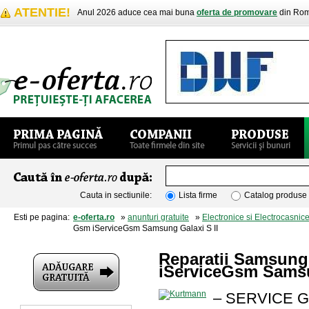
ATENTIE!
Anul 2026 aduce cea mai buna
oferta de promovare
din Rom
Cauta in sectiunile:
Lista firme
Catalog produse
Esti pe pagina:
e-oferta.ro
»
anunturi gratuite
»
Electronice si Electrocasnic
Gsm iServiceGsm Samsung Galaxi S II
Reparatii Samsung
iServiceGsm Samsu
– SERVICE 