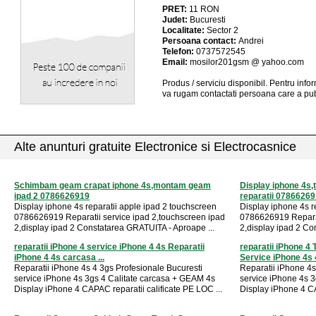
PRET:
11
RON
Judet:
Bucuresti
Localitate:
Sector 2
Persoana contact:
Andrei
Telefon:
0737572545
Email:
mosilor201gsm @ yahoo.com
Produs / serviciu
disponibil
. Pentru info
va rugam contactati persoana care a pub
Alte anunturi gratuite Electronice si Electrocasnice
Schimbam geam crapat iphone 4s,montam geam
Display iphone 4s,
ipad 2 0786626919
reparatii 0786626
Display iphone 4s reparatii apple ipad 2 touchscreen
Display iphone 4s r
0786626919 Reparatii service ipad 2,touchscreen ipad
0786626919 Reparat
2,display ipad 2 Constatarea GRATUITA - Aproape ...
2,display ipad 2 Co
reparatii iPhone 4 service iPhone 4 4s Reparatii
reparatii iPhone 4
iPhone 4 4s carcasa ...
Service iPhone 4s 4
Reparatii iPhone 4s 4 3gs Profesionale Bucuresti
Reparatii iPhone 4s
service iPhone 4s 3gs 4 Calitate carcasa + GEAM 4s
service iPhone 4s 
Display iPhone 4 CAPAC reparatii calificate PE LOC ...
Display iPhone 4 CA