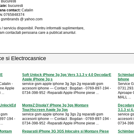
:
Bucuresti
tate:
bucuresti
ana contact:
Catalin
n:
0765848374
:
gsmbrands @ yahoo.com
 / serviciu
disponibil
. Pentru informatii suplimentare,
am contactati persoana care a publicat anuntul.
ice si Electrocasnice
NE
Soft Unlock iPhone 3g 3gs Vers 3.1.3 v 4.0 DecodarE
Schimbat
Apple iPhone 3g s
Iphone
atalin -
service gsm apple iphone 3g 3gs 2g reparatii gsm
Service G
ne Apple
accesorii iphone --- Contact : Bogdan - 0769-897-194 -
0731.293.4
...
0734-398-952 -Reparatii Apple iPhone piese ...
Aproape 
MALL ...
 UnlockEd
MonteZ DisplaY iPhone 3g 3gs Montare
Decodare
ToucHscreen Apple 3g 3gs
3.1.3 si 4
i gsm
service gsm apple iphone 3g 3gs 2g reparatii gsm
service g
-897-194 -
accesorii iphone --- Contact : Bogdan - 0769-897-194 -
accesorii
..
0734-398-952 -Reparatii Apple iPhone piese ...
0734-398-
 Montam
Reparatii iPhone 3G 3GS Inlocuire si Montare Piese
Schimbam