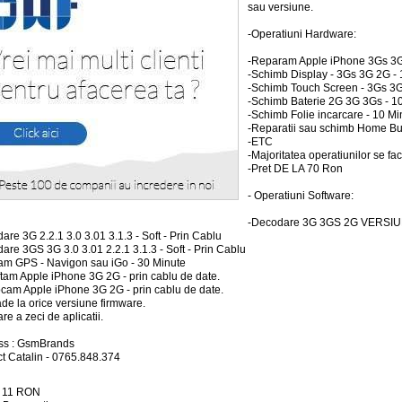
sau versiune.
-Operatiuni Hardware:
-Reparam Apple iPhone 3Gs 3
-Schimb Display - 3Gs 3G 2G - 
-Schimb Touch Screen - 3Gs 3G
-Schimb Baterie 2G 3G 3Gs - 1
-Schimb Folie incarcare - 10 Mi
-Reparatii sau schimb Home Bu
-ETC
-Majoritatea operatiunilor se fac
-Pret DE LA 70 Ron
- Operatiuni Software:
-Decodare 3G 3GS 2G VERSIU
are 3G 2.2.1 3.0 3.01 3.1.3 - Soft - Prin Cablu
are 3GS 3G 3.0 3.01 2.2.1 3.1.3 - Soft - Prin Cablu
lam GPS - Navigon sau iGo - 30 Minute
tam Apple iPhone 3G 2G - prin cablu de date.
cam Apple iPhone 3G 2G - prin cablu de date.
de la orice versiune firmware.
are a zeci de aplicatii.
ss : GsmBrands
t Catalin - 0765.848.374
:
11
RON