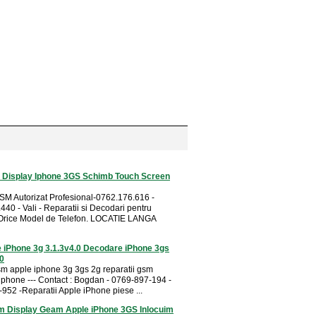
 Display Iphone 3GS Schimb Touch Screen
SM Autorizat Profesional-0762.176.616 -
40 - Vali - Reparatii si Decodari pentru
Orice Model de Telefon. LOCATIE LANGA
 iPhone 3g 3.1.3v4.0 Decodare iPhone 3gs
.0
sm apple iphone 3g 3gs 2g reparatii gsm
 iphone --- Contact : Bogdan - 0769-897-194 -
952 -Reparatii Apple iPhone piese ...
 Display Geam Apple iPhone 3GS Inlocuim