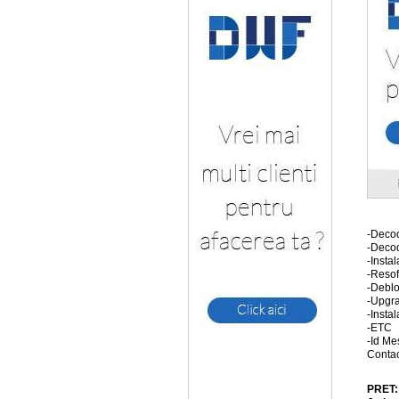
-Decod
-Decod
-Insta
-Resof
-Deblo
-Upgra
-Instal
-ETC
-Id Me
Contac
PRET