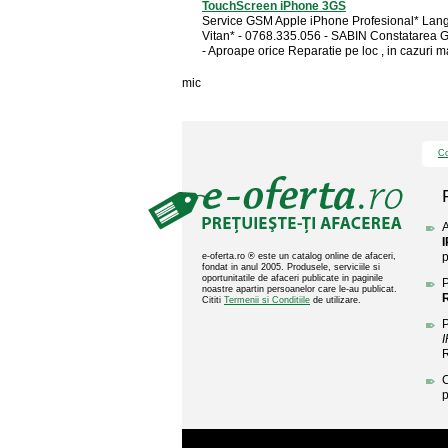
TouchScreen iPhone 3GS
Service GSM Apple iPhone Profesional* Lang
Vitan* - 0768.335.056 - SABIN Constatarea
- Aproape orice Reparatie pe loc , in cazuri mai
mic
Co
A
p
e-oferta.ro ® este un catalog online de afaceri,
fondat in anul 2005. Produsele, serviciile si
oportunitatile de afaceri publicate in paginile
P
noastre apartin persoanelor care le-au publicat.
Cititi
Termenii si Conditiile
de utilizare.
P
C
p