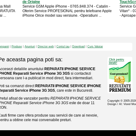
de Origine
TouchScr
a Mall
Service GSM Apple iPhone - 0765.848.374 - Catalin -
Service G
 GRATUITA
Oferim Service PROFESIONAL pentru telefoane Apple
Vitan* - 
 ...
iPhone Orice model sau versiune. -Operatiuni ...
- Aproape 
mpanii
Produse
Anunturi
Director web
Contul tau
Download
Curs Valutar
Pe aceasta pagina poti sa:
ccesezi detaliile anuntului
REPARATII IPHONE SERVICE
IPHONE Reparatii Service iPhone 3G 3GS
si contactezi
ersoana care l-a publicat in mod direct, fara intermediari.
oti sa comanzi direct
REPARATII IPHONE SERVICE IPHONE
Reparatii Service iPhone 3G 3GS
, care este in Bucuresti.
retul afisat de vanzator pentru
REPARATII IPHONE SERVICE
Copyright © 2005-20
IPHONE Reparatii Service iPhone 3G 3GS
este de doar 11
Design / AI: Viorel M
RON.
auti firme care ofera produse sau servicii de care ai nevoie,
entru a obtine cele mai convenabile preturi.