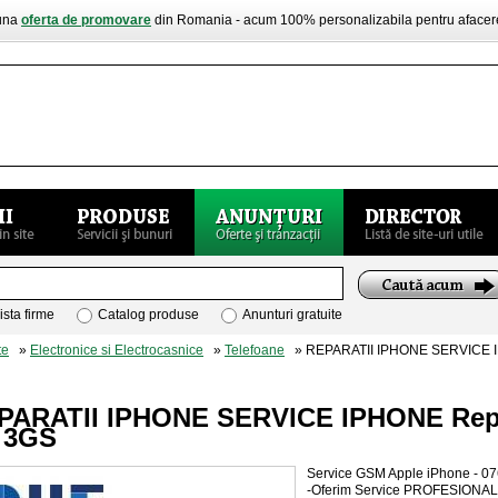
buna
oferta de promovare
din Romania - acum 100% personalizabila pentru aface
ista firme
Catalog produse
Anunturi gratuite
te
»
Electronice si Electrocasnice
»
Telefoane
» REPARATII IPHONE SERVICE IP
PARATII IPHONE SERVICE IPHONE Repar
 3GS
Service GSM Apple iPhone - 07
-Oferim Service PROFESIONAL p