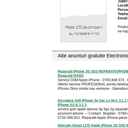
Judet
Locali
Perso
Telefo
Email
Produs
va rug
Alte anunturi gratuite Electron
Reparatii iPhone 3G 3GS REPARATII IPHO
Reparatii HARD
Service GSM Apple iPhone - 0765.848.374 - C
Oferim Service PROFESIONAL pentru telefoa
iPhone Orice model sau versiune. -Operatiuni 
Decodare Soft iPhone 3g 3gs cu Vers 3.1.3
iPhone 4.0 & 3.1.3
service gsm apple iphone 3g 3gs 2g reparati
accesorii iphone --- Contact : Bogdan - 0769
0734-398-952 -Reparatii Apple iPhone piese .
Inlocuim Geam LCD Apple iPhone 3G 3GS