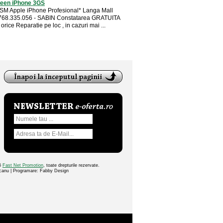
een iPhone 3GS
SM Apple iPhone Profesional* Langa Mall
0768.335.056 - SABIN Constatarea GRATUITA
orice Reparatie pe loc , in cazuri mai ...
26
Fast Net Promotion
, toate drepturile rezervate.
ocanu | Programare: Fabby Design