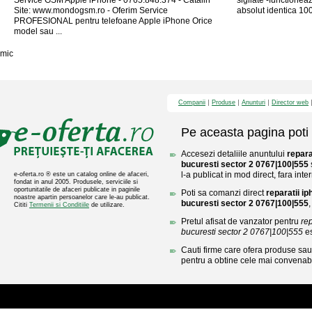
Service GSM Apple iPhone - 0765.848.374 - Catalin
sigilate -functionea
Site: www.mondogsm.ro - Oferim Service
absolut identica 100
PROFESIONAL pentru telefoane Apple iPhone Orice
model sau ...
mic
Companii
Produse
Anunturi
Director web
Pe aceasta pagina poti 
Accesezi detaliile anuntului
repara
bucuresti sector 2 0767|100|555
l-a publicat in mod direct, fara inte
e-oferta.ro ® este un catalog online de afaceri,
fondat in anul 2005. Produsele, serviciile si
oportunitatile de afaceri publicate in paginile
Poti sa comanzi direct
reparatii i
noastre apartin persoanelor care le-au publicat.
bucuresti sector 2 0767|100|555
Cititi
Termenii si Conditiile
de utilizare.
Pretul afisat de vanzator pentru
re
bucuresti sector 2 0767|100|555
es
Cauti firme care ofera produse sau 
pentru a obtine cele mai convenabi