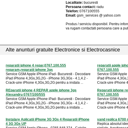
Localitate:
bucuresti
Persoana contact:
radu
Telefon:
0767100555
Email:
gsm_services @ yahoo.com
Produs / serviciu
disponibil
. Pentru info
va rugam contactati persoana care a pub
Alte anunturi gratuite Electronice si Electrocasnice
reparatii iphone 4 repar,0767.100.555
reparatii apple i
reparam,reparatii iphone 3gs
0767.100.555
Service GSM Apple iPhone iPad- Bucuresti - Decodare
Service GSM Apple 
iPad iPhone 4,3Gs,3G,2G - iPhone 3G,3Gs - 4.1,4.2 -
iPad iPhone 4,3Gs,3
Crack-uire iPhone 4,3Gs,3G,2G pentru a instala ...
Crack-uire iPhone 4
REparatii iphone 4 REPAR apple iphone 3gs
Reparatii iphone r
Alexandru 0767/100/555
0767.100.555
Service GSM Apple iPhone iPad- Bucuresti - Decodare
Service GSM Apple 
iPad iPhone 4,3Gs,3G,2G - iPhone 3G,3Gs - 4.1,4.2 -
iPad iPhone 4,3Gs,3
Crack-uire iPhone 4,3Gs,3G,2G pentru a instala ...
Crack-uire iPhone 4
Instalare Aplicatii iPhone 3G 3Gs 4 Reparatii iPhone
vand replica 6700 n
4 3G 3Gs UP
Replica absolut ide