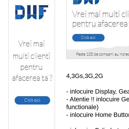
4,3Gs,3G,2G
- inlocuire Display, 
- Atentie !! inlocuire
functionale)
- inlocuire Home Butto