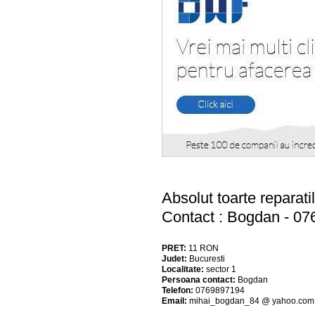
Absolut toarte reparati
Contact : Bogdan - 0
PRET:
11
RON
Judet:
Bucuresti
Localitate:
sector 1
Persoana contact:
Bogdan
Telefon:
0769897194
Email:
mihai_bogdan_84 @ yahoo.com