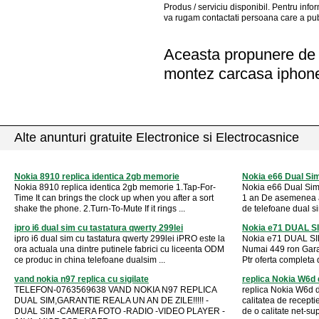
Produs / serviciu
disponibil
. Pentru info
va rugam contactati persoana care a pub
Aceasta propunere de a
montez carcasa iphon
Alte anunturi gratuite Electronice si Electrocasnice
Nokia 8910 replica identica 2gb memorie
Nokia e66 Dual Sim,
Nokia 8910 replica identica 2gb memorie 1.Tap-For-
Nokia e66 Dual Sim,r
Time It can brings the clock up when you after a sort
1 an De asemenea a
shake the phone. 2.Turn-To-Mute If it rings ...
de telefoane dual sim
ipro i6 dual sim cu tastatura qwerty 299lei
Nokia e71 DUAL SI
ipro i6 dual sim cu tastatura qwerty 299lei iPRO este la
Nokia e71 DUAL SIM
ora actuala una dintre putinele fabrici cu liceenta ODM
Numai 449 ron Garant
ce produc in china telefoane dualsim ...
Ptr oferta completa det
vand nokia n97 replica cu sigilate
replica Nokia W6d d
TELEFON-0763569638 VAND NOKIA N97 REPLICA
replica Nokia W6d du
DUAL SIM,GARANTIE REALA UN AN DE ZILE!!!!! -
calitatea de receptie
DUAL SIM -CAMERA FOTO -RADIO -VIDEO PLAYER -
de o calitate net-sup