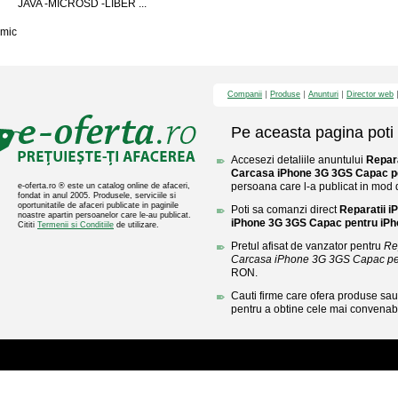
JAVA -MICROSD -LIBER ...
mic
Companii
Produse
Anunturi
Director web
Pe aceasta pagina poti 
Accesezi detaliile anuntului
Repara
Carcasa iPhone 3G 3GS Capac p
persoana care l-a publicat in mod di
e-oferta.ro ® este un catalog online de afaceri,
fondat in anul 2005. Produsele, serviciile si
oportunitatile de afaceri publicate in paginile
Poti sa comanzi direct
Reparatii 
noastre apartin persoanelor care le-au publicat.
iPhone 3G 3GS Capac pentru iP
Cititi
Termenii si Conditiile
de utilizare.
Pretul afisat de vanzator pentru
Re
Carcasa iPhone 3G 3GS Capac pe
RON.
Cauti firme care ofera produse sau 
pentru a obtine cele mai convenabi