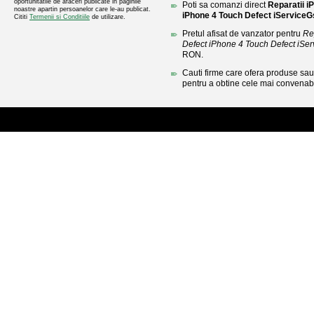
oportunitatile de afaceri publicate in paginile
Poti sa comanzi direct
Reparatii i
noastre apartin persoanelor care le-au publicat.
iPhone 4 Touch Defect iService
Cititi
Termenii si Conditiile
de utilizare.
Pretul afisat de vanzator pentru
Re
Defect iPhone 4 Touch Defect iSe
RON.
Cauti firme care ofera produse sau 
pentru a obtine cele mai convenabi