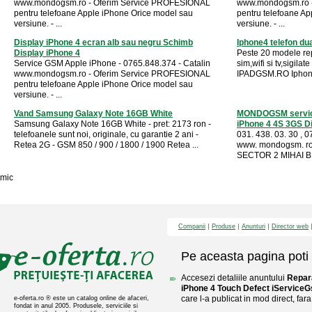
www.mondogsm.ro - Oferim Service PROFESIONAL
www.mondogsm.ro 
pentru telefoane Apple iPhone Orice model sau
pentru telefoane A
versiune. - ...
versiune. - ...
Display iPhone 4 ecran alb sau negru Schimb
Iphone4 telefon dual
Display iPhone 4
Peste 20 modele rep
Service GSM Apple iPhone - 0765.848.374 - Catalin
sim,wifi si tv,sigila
www.mondogsm.ro - Oferim Service PROFESIONAL
IPADGSM.RO Iphone4 
pentru telefoane Apple iPhone Orice model sau
versiune. - ...
Vand Samsung Galaxy Note 16GB White
MONDOGSM service
Samsung Galaxy Note 16GB White - pret: 2173 ron -
iPhone 4 4S 3GS Dis
telefoanele sunt noi, originale, cu garantie 2 ani -
031. 438. 03. 30 , 0
Retea 2G - GSM 850 / 900 / 1800 / 1900 Retea ...
www. mondogsm. r
SECTOR 2 MIHAI BRA
mic
Companii
Produse
Anunturi
Director web
Pe aceasta pagina poti 
Accesezi detaliile anuntului
Repara
iPhone 4 Touch Defect iService
care l-a publicat in mod direct, fara
e-oferta.ro ® este un catalog online de afaceri,
fondat in anul 2005. Produsele, serviciile si