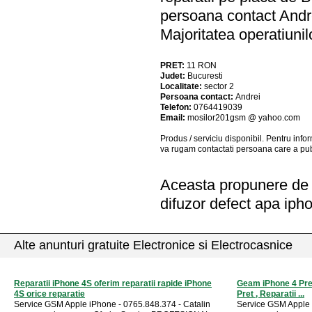
persoana contact Andr
Majoritatea operatiuni
PRET:
11
RON
Judet:
Bucuresti
Localitate:
sector 2
Persoana contact:
Andrei
Telefon:
0764419039
Email:
mosilor201gsm @ yahoo.com
Produs / serviciu
disponibil
. Pentru info
va rugam contactati persoana care a pub
Aceasta propunere de a
difuzor defect apa ipho
Alte anunturi gratuite Electronice si Electrocasnice
Reparatii iPhone 4S oferim reparatii rapide iPhone
Geam iPhone 4 Pre
4S orice reparatie
Pret , Reparatii ...
Service GSM Apple iPhone - 0765.848.374 - Catalin
Service GSM Apple 