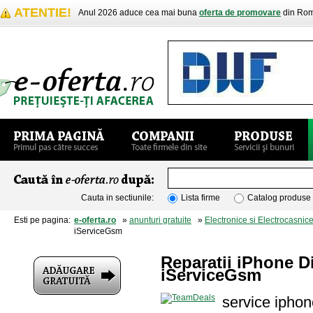
ATENTIE!
Anul 2026 aduce cea mai buna
oferta de promovare
din Rom
Cauta in sectiunile:
Lista firme
Catalog produse
Esti pe pagina:
e-oferta.ro
»
anunturi gratuite
»
Electronice si Electrocasnic
iServiceGsm
Reparatii iPhone D
iServiceGsm
service iphon