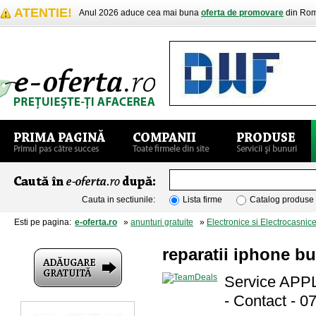
ATENTIE!
Anul 2026 aduce cea mai buna
oferta de promovare
din Rom
Cauta in sectiunile:
Lista firme
Catalog produse
Esti pe pagina:
e-oferta.ro
»
anunturi gratuite
»
Electronice si Electrocasnic
reparatii iphone bu
Service AP
- Contact - 0