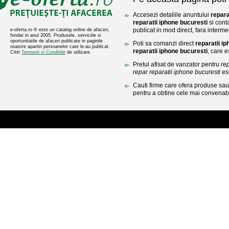
Accesezi detaliile anuntului
repara
reparatii iphone bucuresti
si cont
publicat in mod direct, fara interme
e-oferta.ro ® este un catalog online de afaceri,
fondat in anul 2005. Produsele, serviciile si
oportunitatile de afaceri publicate in paginile
Poti sa comanzi direct
reparatii i
noastre apartin persoanelor care le-au publicat.
reparatii iphone bucuresti
, care e
Cititi
Termenii si Conditiile
de utilizare.
Pretul afisat de vanzator pentru
re
repar reparatii iphone bucuresti
es
Cauti firme care ofera produse sau 
pentru a obtine cele mai convenabi