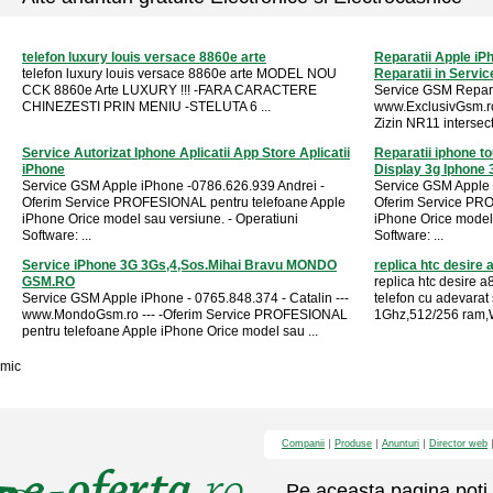
telefon luxury louis versace 8860e arte
Reparatii Apple iP
telefon luxury louis versace 8860e arte MODEL NOU
Reparatii in Servic
CCK 8860e Arte LUXURY !!! -FARA CARACTERE
Service GSM Reparat
CHINEZESTI PRIN MENIU -STELUTA 6 ...
www.ExclusivGsm.ro
Zizin NR11 intersect
Service Autorizat Iphone Aplicatii App Store Aplicatii
Reparatii iphone 
iPhone
Display 3g Iphone 
Service GSM Apple iPhone -0786.626.939 Andrei -
Service GSM Apple 
Oferim Service PROFESIONAL pentru telefoane Apple
Oferim Service PRO
iPhone Orice model sau versiune. - Operatiuni
iPhone Orice model 
Software: ...
Software: ...
Service iPhone 3G 3Gs,4,Sos.Mihai Bravu MONDO
replica htc desire
GSM.RO
replica htc desire 
Service GSM Apple iPhone - 0765.848.374 - Catalin ---
telefon cu adevarat
www.MondoGsm.ro --- -Oferim Service PROFESIONAL
1Ghz,512/256 ram,WI
pentru telefoane Apple iPhone Orice model sau ...
mic
Companii
Produse
Anunturi
Director web
Pe aceasta pagina poti 