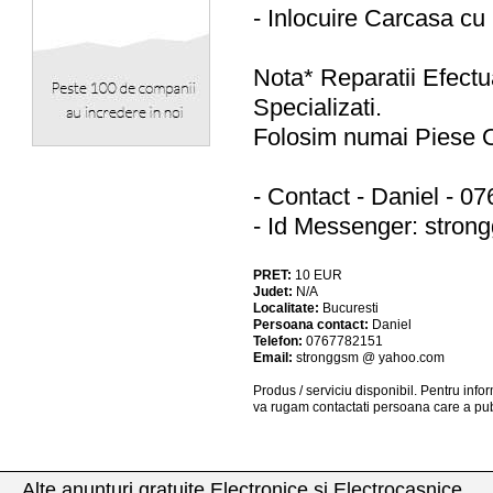
- Inlocuire Carcasa c
Nota* Reparatii Efectu
Specializati.
Folosim numai Piese
- Contact - Daniel - 0
- Id Messenger:
stron
PRET:
10
EUR
Judet:
N/A
Localitate:
Bucuresti
Persoana contact:
Daniel
Telefon:
0767782151
Email:
stronggsm @ yahoo.com
Produs / serviciu
disponibil
. Pentru info
va rugam contactati persoana care a pub
Alte anunturi gratuite Electronice si Electrocasnice