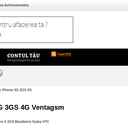
rea dumneavoastra.
ge iPhone 3G 3GS 4G
 3G 3GS 4G Ventagsm
one 4 3GS Blackberry Nokia HTC