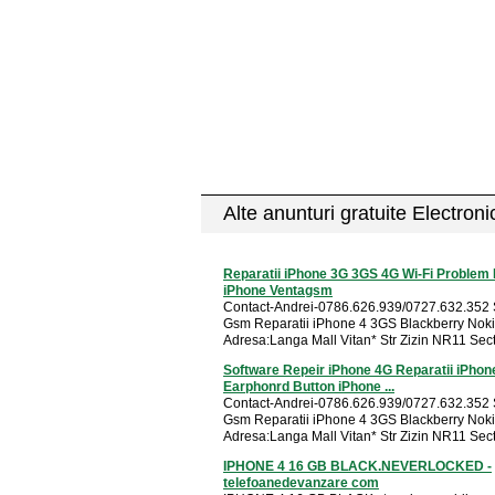
Alte anunturi gratuite Electron
Reparatii iPhone 3G 3GS 4G Wi-Fi Problem 
iPhone Ventagsm
Contact-Andrei-0786.626.939/0727.632.352 
Gsm Reparatii iPhone 4 3GS Blackberry Nok
Adresa:Langa Mall Vitan* Str Zizin NR11 Secto
Software Repeir iPhone 4G Reparatii iPhon
Earphonrd Button iPhone ...
Contact-Andrei-0786.626.939/0727.632.352 
Gsm Reparatii iPhone 4 3GS Blackberry Nok
Adresa:Langa Mall Vitan* Str Zizin NR11 Secto
IPHONE 4 16 GB BLACK.NEVERLOCKED -
telefoanedevanzare com