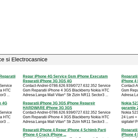
ice si Electrocasnice
Reparatii
Repar iPhone 4G Service Gsm iPhone Executam
Reparatii
Reparatii iPhone 3G 3GS 4G
iPhone 4 
Service
Contact-Andrei-0786.626.939/0727.632.352 Service
Contact-A
ia HTC
Gsm Reparatii iPhone 4 3GS Blackberry Nokia HTC
Gsm Repar
r3 ...
Adresa:Langa Mall Vitan* Str Zizin NR11 Sector3 ...
Adresa:La
e 4G
Reparatii iPhone 3G 3GS iPhone Repareir
Nokia 523
HARDWARE iPhone 3G 3GS
garantie 2
Service
Contact-Andrei-0786.626.939/0727.632.352 Service
Nokia 523
ia HTC
Gsm Reparatii iPhone 4 3GS Blackberry Nokia HTC
24 Luni =
r3 ...
Adresa:Langa Mall Vitan* Str Zizin NR11 Sector3 ...
sigilate! 
Reparatii iPhone 4 Repar iPhone 4 Schimb Parti
Reparati
iPhone 4 Crack iPhone ...
iPhone 4 