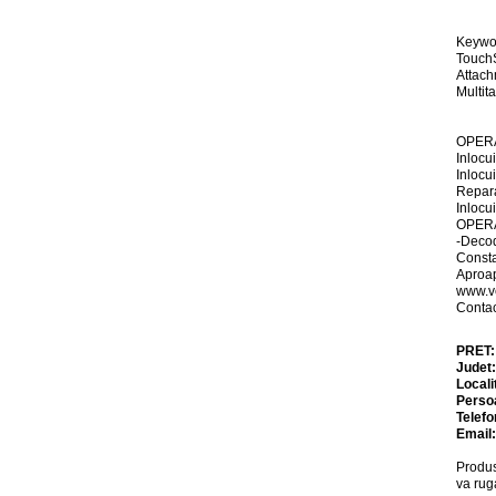
Keywor
TouchS
Attach
Multit
OPER
Inlocu
Inlocui
Repara
Inlocu
OPER
-Decod
Const
Aproap
www.v
Contac
PRET
Judet
Locali
Perso
Telefo
Email
Produs
va rug