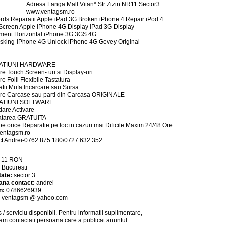
Adresa:Langa Mall Vitan* Str Zizin NR11 Sector3
www.ventagsm.ro
ds Reparatii Apple iPad 3G Broken iPhone 4 Repair iPod 4
creen Apple iPhone 4G Display iPad 3G Display
ment Horizontal iPhone 3G 3GS 4G
asking-iPhone 4G Unlock iPhone 4G Gevey Original
ATIUNI HARDWARE
ire Touch Screen- uri si Display-uri
re Folii Flexibile Tastatura
tii Mufa Incarcare sau Sursa
ire Carcase sau parti din Carcasa ORIGINALE
ATIUNI SOFTWARE
are Activare -
atarea GRATUITA
e orice Reparatie pe loc in cazuri mai Dificile Maxim 24/48 Ore
entagsm.ro
t Andrei-0762.875.180/0727.632.352
:
11
RON
:
Bucuresti
tate:
sector 3
ana contact:
andrei
n:
0786626939
:
ventagsm @ yahoo.com
 / serviciu
disponibil
. Pentru informatii suplimentare,
am contactati persoana care a publicat anuntul.