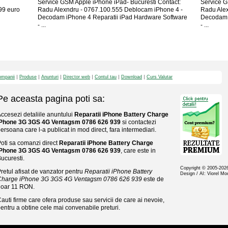
Service GSM Apple iPhone iPad- Bucuresti Contact:
Service G
9 euro
Radu Alexndru - 0767.100.555 Deblocam iPhone 4 -
Radu Alex
Decodam iPhone 4 Reparatii iPad Hardware Software
Decodam i
- ...
- ...
mpanii
Produse
Anunturi
Director web
Contul tau
Download
Curs Valutar
Pe aceasta pagina poti sa:
ccesezi detaliile anuntului
Reparatii iPhone Battery Charge
iPhone 3G 3GS 4G Ventagsm 0786 626 939
si contactezi
ersoana care l-a publicat in mod direct, fara intermediari.
oti sa comanzi direct
Reparatii iPhone Battery Charge
iPhone 3G 3GS 4G Ventagsm 0786 626 939
, care este in
ucuresti.
Copyright © 2005-20
retul afisat de vanzator pentru
Reparatii iPhone Battery
Design / AI: Viorel M
Charge iPhone 3G 3GS 4G Ventagsm 0786 626 939
este de
doar 11 RON.
auti firme care ofera produse sau servicii de care ai nevoie,
entru a obtine cele mai convenabile preturi.