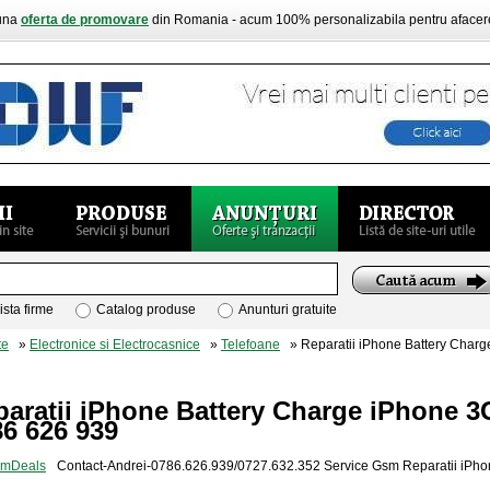
buna
oferta de promovare
din Romania - acum 100% personalizabila pentru aface
ista firme
Catalog produse
Anunturi gratuite
te
»
Electronice si Electrocasnice
»
Telefoane
» Reparatii iPhone Battery Char
paratii iPhone Battery Charge iPhone
6 626 939
Contact-Andrei-0786.626.939/0727.632.352 Service Gsm Reparatii iPh