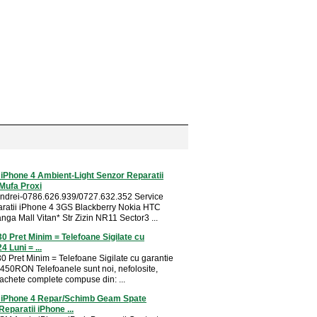
 iPhone 4 Ambient-Light Senzor Reparatii
Mufa Proxi
ndrei-0786.626.939/0727.632.352 Service
atii iPhone 4 3GS Blackberry Nokia HTC
nga Mall Vitan* Str Zizin NR11 Sector3 ...
0 Pret Minim = Telefoane Sigilate cu
4 Luni = ...
0 Pret Minim = Telefoane Sigilate cu garantie
 450RON Telefoanele sunt noi, nefolosite,
Pachete complete compuse din: ...
i iPhone 4 Repar/Schimb Geam Spate
Reparatii iPhone ...