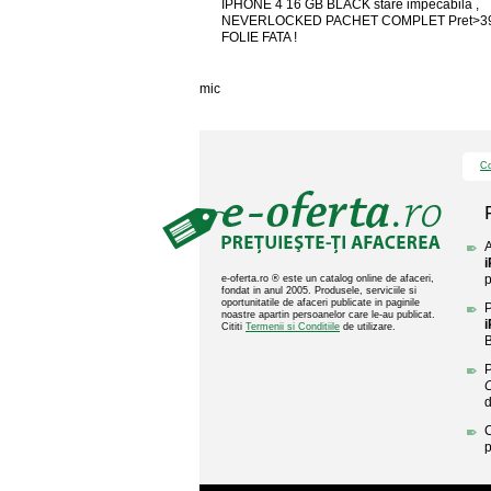
IPHONE 4 16 GB BLACK stare impecabila ,
NEVERLOCKED PACHET COMPLET Pret>39
FOLIE FATA !
mic
Co
A
p
e-oferta.ro ® este un catalog online de afaceri,
fondat in anul 2005. Produsele, serviciile si
oportunitatile de afaceri publicate in paginile
P
noastre apartin persoanelor care le-au publicat.
Cititi
Termenii si Conditiile
de utilizare.
B
P
C
p