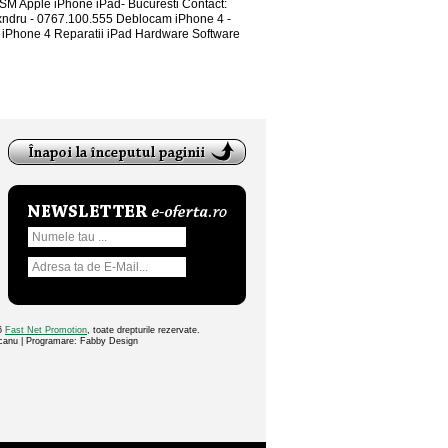
SM Apple iPhone iPad- Bucuresti Contact:
ndru - 0767.100.555 Deblocam iPhone 4 -
Phone 4 Reparatii iPad Hardware Software
26
Fast Net Promotion
, toate drepturile rezervate.
ocanu | Programare: Fabby Design