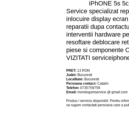
iPhONE 5s 5c 
Service specializat rep
inlocuire display ecra
reparatii dupa contactu
interventii hardware p
resoftare deblocare ret
piese si componente
VIZITATI serviceiphon
PRET:
13
RON
Judet:
Bucuresti
Localitate:
Bucuresti
Persoana contact:
Catalin
Telefon:
0735759759
Email:
mondogsmservice @ gmail.com
Produs / serviciu
disponibil
. Pentru info
va rugam contactati persoana care a pub