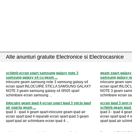
Alte anunturi gratuite Electronice si Electrocasnice
schimb ecran spart samsung galaxy note 3
geam spart galaxy 
samsung galaxy s4 cu geam ...
samsung galaxy not
inlocuire geam samsung note 3 samsung galaxy s4
inlocuire geam sam
ecran spart INLOCUIRE STICLA SAMSUNG GALAXY
ecran spart INLO
NOTE 3 geam samsung galaxy s4 i9505 spart
NOTE 3 geam samsu
schimbare ecran samsung ...
schimbare ecran sa
inlocuire geam ipad 4 ecran spart ipad 3 sticla ipad
ecran ipad 3 pret r
air sparta geam ...
schimb geam ipad 4
ipad 3 - ipad 4 geam spart inlocuire geam ipad air
ipad 3 - ipad 4 geam
ecran spart ipad 4 reparatii ecran spart ipad 3 geam
ecran spart ipad 4 
spart ipad air schimbare ecran ipad 4 ...
spart ipad air schim