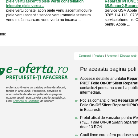
piele vertu ascent ti piele vertu constellation
Reparatii iPHONE 5
inlocuire piele vertu ...
65,Sector2,Bucure
piele vertu constellation piele vertu ascent inlocuire
Service GSM Apple 
piele vertu ascent ti service vertu romania tastatura
0765.114.113 , 073
vertu mufa incarcare vertu vertu nu incarca ...
serviceiphone . ro
pentru Apple ...
mic
Companii
Produse
Anunturi
Director web
Pe aceasta pagina poti 
Accesezi detaliile anuntului
Repara
PRET Folie On-Off Silent Reparat
contactezi persoana care l-a public
e-oferta.ro ® este un catalog online de afaceri,
fondat in anul 2005. Produsele, serviciile si
intermediari.
oportunitatile de afaceri publicate in paginile
noastre apartin persoanelor care le-au publicat.
Poti sa comanzi direct
Reparatii i
Cititi
Termenii si Conditiile
de utilizare.
Folie On-Off Silent Reparatii iPh
in Bucuresti.
Pretul afisat de vanzator pentru
Re
PRET Folie On-Off Silent Reparatii
doar 13 RON.
Cauti firme care ofera produse sau 