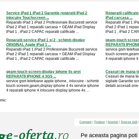
Service iPad 1 iPad 2 Garantie reparatii iPad 2
Reparatii calificate
inlocuire Touchscreen ...
iPad carcasa ...
Reparatii iPad 1 iPad 2 Profesionale Bucuresti service
Reparatii iPad 1 iP
iPad 2 iPad 1 reparatii carcasa + GEAM iPad Display
iPad 2 iPad 1 repar
iPad 1 , iPad 2 CAPAC reparatii calificate ...
iPad 1 , iPad 2 CAPAC
Reparatii service iPad 1 si 2 , schimb display
geam-touch screen-
ORIGINAL Apple iPad 1 ...
REPARATII IPHONE 
Reparatii iPad 1 iPad 2 Profesionale Bucuresti service
service gsm telefoa
iPad 2 iPad 1 reparatii carcasa + GEAM iPad Display
touch screem,geam,
iPad 1 , iPad 2 CAPAC reparatii calificate ...
4 reparatii iphone 4 
geam-touch screen-display iphone 4s pret
Ceasuri de mana t
REPARATII IPHONE 4 3GS ...
Ceasuri de mana te
service gsm telefoane apple iphone , inlocuire - schimb
sigilate Garantie sc
touch screem,geam,display iphone 4 4s service iphone
detalii accesati one-
4 reparatii iphone 4 inlocuire display iphone 4s ...
mic
Companii
Produse
Anunturi
Director web
Pe aceasta pagina poti 