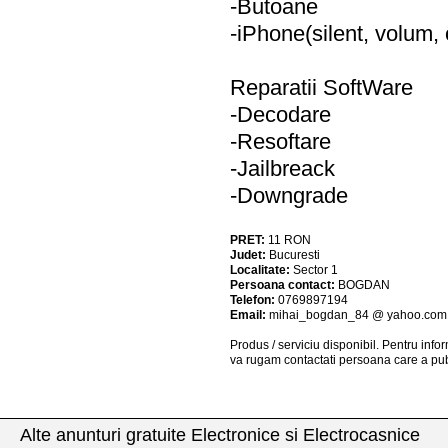
-Butoane
-iPhone(silent, volum, 
Reparatii SoftWare
-Decodare
-Resoftare
-Jailbreack
-Downgrade
PRET:
11
RON
Judet:
Bucuresti
Localitate:
Sector 1
Persoana contact:
BOGDAN
Telefon:
0769897194
Email:
mihai_bogdan_84 @ yahoo.com
Produs / serviciu
disponibil
. Pentru info
va rugam contactati persoana care a pub
Alte anunturi gratuite Electronice si Electrocasnice