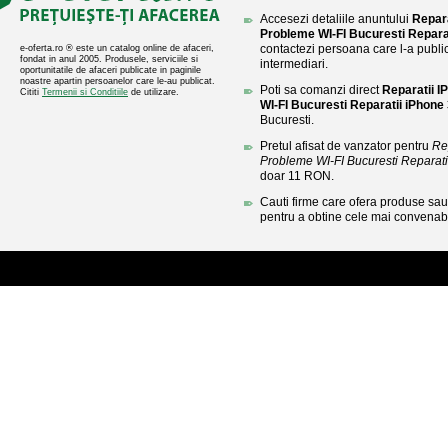
Accesezi detaliile anuntului
Repar
Probleme WI-FI Bucuresti Repara
contactezi persoana care l-a public
e-oferta.ro ® este un catalog online de afaceri,
fondat in anul 2005. Produsele, serviciile si
intermediari.
oportunitatile de afaceri publicate in paginile
noastre apartin persoanelor care le-au publicat.
Poti sa comanzi direct
Reparatii 
Cititi
Termenii si Conditiile
de utilizare.
WI-FI Bucuresti Reparatii iPhone
Bucuresti.
Pretul afisat de vanzator pentru
Re
Probleme WI-FI Bucuresti Reparat
doar 11 RON.
Cauti firme care ofera produse sau 
pentru a obtine cele mai convenabi