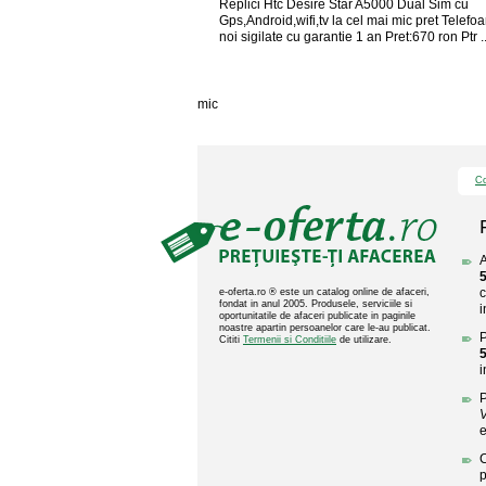
Replici Htc Desire Star A5000 Dual Sim cu
Gps,Android,wifi,tv la cel mai mic pret Telefo
noi sigilate cu garantie 1 an Pret:670 ron Ptr ..
mic
Co
A
5
c
e-oferta.ro ® este un catalog online de afaceri,
fondat in anul 2005. Produsele, serviciile si
i
oportunitatile de afaceri publicate in paginile
noastre apartin persoanelor care le-au publicat.
P
Cititi
Termenii si Conditiile
de utilizare.
5
i
P
V
e
C
p