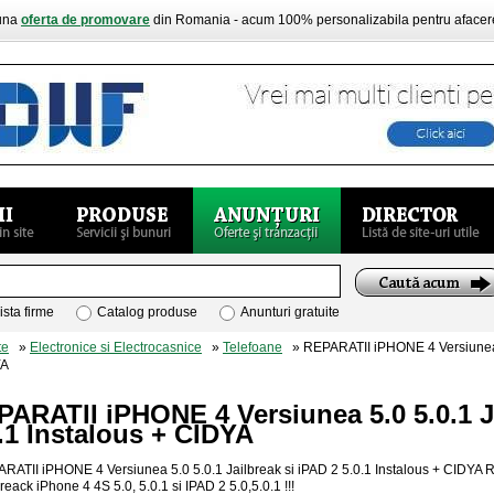
buna
oferta de promovare
din Romania - acum 100% personalizabila pentru aface
ista firme
Catalog produse
Anunturi gratuite
te
»
Electronice si Electrocasnice
»
Telefoane
» REPARATII iPHONE 4 Versiunea 5
YA
ARATII iPHONE 4 Versiunea 5.0 5.0.1 Ja
.1 Instalous + CIDYA
RATII iPHONE 4 Versiunea 5.0 5.0.1 Jailbreak si iPAD 2 5.0.1 Instalous + CIDY
reack iPhone 4 4S 5.0, 5.0.1 si IPAD 2 5.0,5.0.1 !!!