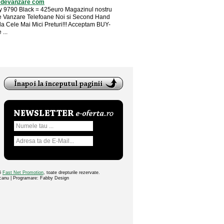
edevanzare com
y 9790 Black = 425euro Magazinul nostru
e Vanzare Telefoane Noi si Second Hand
la Cele Mai Mici Preturi!!! Acceptam BUY-
...
26
Fast Net Promotion
, toate drepturile rezervate.
ocanu | Programare: Fabby Design