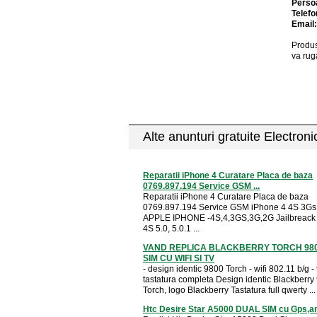
Perso
Telefo
Email
Produs
va rug
Alte anunturi gratuite Electron
Reparatii iPhone 4 Curatare Placa de baza
0769.897.194 Service GSM ...
Reparatii iPhone 4 Curatare Placa de baza
0769.897.194 Service GSM iPhone 4 4S 3Gs 
APPLE IPHONE -4S,4,3GS,3G,2G Jailbreack
4S 5.0, 5.0.1 ...
VAND REPLICA BLACKBERRY TORCH 98
SIM CU WIFI SI TV
- design identic 9800 Torch - wifi 802.11 b/g - 
tastatura completa Design identic Blackberry
Torch, logo Blackberry Tastatura full qwerty ...
Htc Desire Star A5000 DUAL SIM cu Gps,a