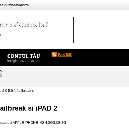
rea dumneavoastra.
.0 5.0.1 Jailbreak si
ilbreak si iPAD 2
A Reparatii APPLE IPHONE -4S,4,3GS,3G,2G