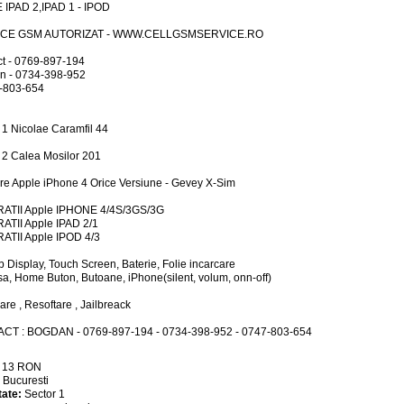
 IPAD 2,IPAD 1 - IPOD
ICE GSM AUTORIZAT - WWW.CELLGSMSERVICE.RO
t - 0769-897-194
n - 0734-398-952
7-803-654
 1 Nicolae Caramfil 44
 2 Calea Mosilor 201
e Apple iPhone 4 Orice Versiune - Gevey X-Sim
ATII Apple IPHONE 4/4S/3GS/3G
ATII Apple IPAD 2/1
ATII Apple IPOD 4/3
 Display, Touch Screen, Baterie, Folie incarcare
a, Home Buton, Butoane, iPhone(silent, volum, onn-off)
re , Resoftare , Jailbreack
CT : BOGDAN - 0769-897-194 - 0734-398-952 - 0747-803-654
:
13
RON
:
Bucuresti
tate:
Sector 1