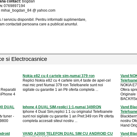
ana contact:
bogdan
n:
0769897194
:
mihai_bogdan_84 @ yahoo.com
 / serviciu
disponibil
. Pentru informatii suplimentare,
am contactati persoana care a publicat anuntul.
ice si Electrocasnice
Nokia e82 cu 4 cartele sim,numai 379 ron
Vand NOK
Replici Nokia e82 cu 4 cartele sim,4 taste de apel-cel
Telefoan
mai mic pret Numai 379 ron Telefoanele sunt noi
NOKIA E7
Reparatii
sigilate cu garantie 1 an Ptr oferta completa ...
Ofera spr
 iPhone 4
Originale 
BACK!!!Se 
00 DUAL
Iphone 4 DUAL SIM,replici 1:1,numai 349RON
Vand Bla
Iphone 4 Dual Sim,replici 1:1 cu originalul Telefoanele
Telefoan
tv tuner -
sunt noi sigilate cu garantie 1 an Pret:349 ron Ptr oferta
Blackber
 9800
completa accesati siteul nostru ...
nostru Of
Hand Origi
ndroid
VAND A2000 TELEFON DUAL SIM CU ANDROID CU
Vand Bla