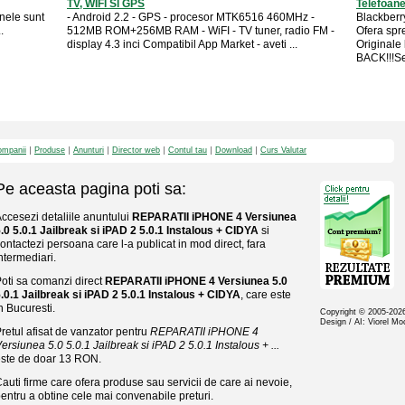
TV, WIFI SI GPS
Telefoan
anele sunt
- Android 2.2 - GPS - procesor MTK6516 460MHz -
Blackberr
.
512MB ROM+256MB RAM - WiFI - TV tuner, radio FM -
Ofera spr
display 4.3 inci Compatibil App Market - aveti ...
Originale 
BACK!!!Se 
mpanii
Produse
Anunturi
Director web
Contul tau
Download
Curs Valutar
Pe aceasta pagina poti sa:
ccesezi detaliile anuntului
REPARATII iPHONE 4 Versiunea
.0 5.0.1 Jailbreak si iPAD 2 5.0.1 Instalous + CIDYA
si
ontactezi persoana care l-a publicat in mod direct, fara
ntermediari.
oti sa comanzi direct
REPARATII iPHONE 4 Versiunea 5.0
.0.1 Jailbreak si iPAD 2 5.0.1 Instalous + CIDYA
, care este
n Bucuresti.
Copyright © 2005-20
Design / AI: Viorel M
retul afisat de vanzator pentru
REPARATII iPHONE 4
ersiunea 5.0 5.0.1 Jailbreak si iPAD 2 5.0.1 Instalous + ...
ste de doar 13 RON.
auti firme care ofera produse sau servicii de care ai nevoie,
entru a obtine cele mai convenabile preturi.