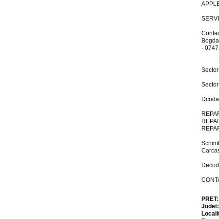
APPLE
SERV
Contac
Bogda
- 074
Sector
Sector
Dcodar
REPAR
REPAR
REPAR
Schimb
Carcas
Decoda
CONTA
PRET
Judet
Locali