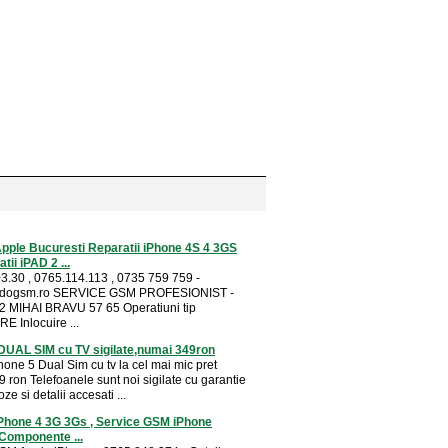
pple Bucuresti Reparatii iPhone 4S 4 3GS
ii iPAD 2 ...
3.30 , 0765.114.113 , 0735 759 759 -
dogsm.ro SERVICE GSM PROFESIONIST -
 MIHAI BRAVU 57 65 Operatiuni tip
 Inlocuire ...
DUAL SIM cu TV sigilate,numai 349ron
hone 5 Dual Sim cu tv la cel mai mic pret
 ron Telefoanele sunt noi sigilate cu garantie
ze si detalii accesati ...
iPhone 4 3G 3Gs , Service GSM iPhone
 Componente ...