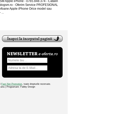
SM Apple iPhone - 0765.848.374 - Catalin
ogsm.ro - Oferim Service PROFESIONAL
lefoane Apple iPhone Orice model sau
 ...
26
Fast Net Promotion
, toate drepturile rezervate.
ocanu | Programare: Fabby Design