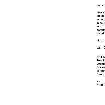
Vali -
displa
buton 
mufa d
inlocu
touch 
bateri
bateri
efectu
Vali -
PRET
Judet
Locali
Perso
Telefo
Email
Produs
va rug