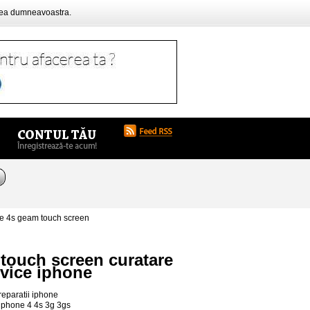
rea dumneavoastra.
ne 4s geam touch screen
 touch screen curatare
vice iphone
reparatii iphone
 iphone 4 4s 3g 3gs