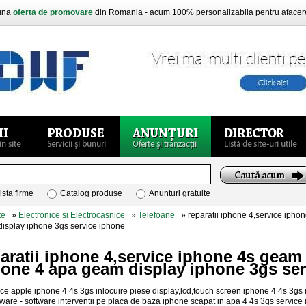
buna
oferta de promovare
din Romania - acum 100% personalizabila pentru aface
ista firme
Catalog produse
Anunturi gratuite
te
»
Electronice si Electrocasnice
»
Telefoane
» reparatii iphone 4,service ipho
display iphone 3gs service iphone
aratii iphone 4,service iphone 4s geam
hone 4 apa geam display iphone 3gs ser
ice apple iphone 4 4s 3gs inlocuire piese display,lcd,touch screen iphone 4 4s 3gs 
ware - software interventii pe placa de baza iphone scapat in apa 4 4s 3gs service