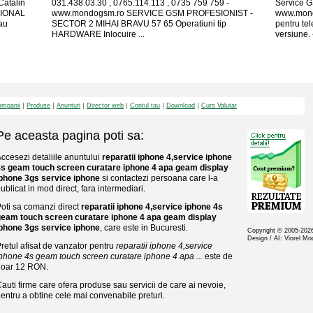
Catalin
031.438.03.30 , 0765.114.113 , 0735 759 759 -
Service G
SIONAL
www.mondogsm.ro SERVICE GSM PROFESIONIST -
www.mond
au
SECTOR 2 MIHAI BRAVU 57 65 Operatiuni tip
pentru te
HARDWARE Inlocuire ...
versiune. -
mpanii
Produse
Anunturi
Director web
Contul tau
Download
Curs Valutar
Pe aceasta pagina poti sa:
ccesezi detaliile anuntului
reparatii iphone 4,service iphone
4s geam touch screen curatare iphone 4 apa geam display
phone 3gs service iphone
si contactezi persoana care l-a
ublicat in mod direct, fara intermediari.
oti sa comanzi direct
reparatii iphone 4,service iphone 4s
geam touch screen curatare iphone 4 apa geam display
phone 3gs service iphone
, care este in Bucuresti.
Copyright © 2005-20
Design / AI: Viorel M
retul afisat de vanzator pentru
reparatii iphone 4,service
phone 4s geam touch screen curatare iphone 4 apa ...
este de
doar 12 RON.
auti firme care ofera produse sau servicii de care ai nevoie,
entru a obtine cele mai convenabile preturi.