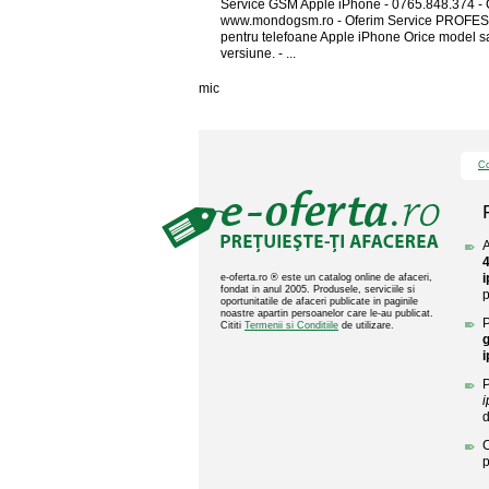
Service GSM Apple iPhone - 0765.848.374 - 
www.mondogsm.ro - Oferim Service PROFE
pentru telefoane Apple iPhone Orice model s
versiune. - ...
mic
Co
A
i
e-oferta.ro ® este un catalog online de afaceri,
fondat in anul 2005. Produsele, serviciile si
p
oportunitatile de afaceri publicate in paginile
noastre apartin persoanelor care le-au publicat.
P
Cititi
Termenii si Conditiile
de utilizare.
i
P
i
C
p