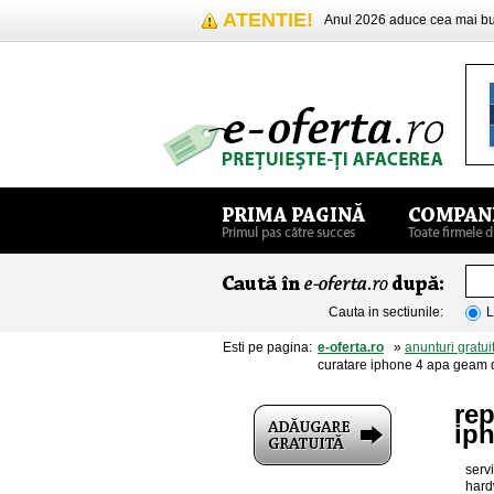
ATENTIE!
Anul 2026 aduce cea mai 
Cauta in sectiunile:
L
Esti pe pagina:
e-oferta.ro
»
anunturi gratui
curatare iphone 4 apa geam 
rep
ip
serv
hard