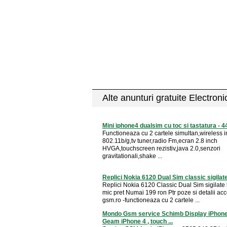
Alte anunturi gratuite Electron
Mini iphone4 dualsim cu toc si tastatura - 44
Functioneaza cu 2 cartele simultan,wireless i
802.11b/g,tv tuner,radio Fm,ecran 2.8 inch
HVGA,touchscreen rezistiv,java 2.0,senzori
gravitationali,shake ...
Replici Nokia 6120 Dual Sim classic sigilat
Replici Nokia 6120 Classic Dual Sim sigilate 
mic pret Numai 199 ron Ptr poze si detalii acc
gsm.ro -functioneaza cu 2 cartele ...
Mondo Gsm service Schimb Display iPhone 
Geam iPhone 4 , touch ...