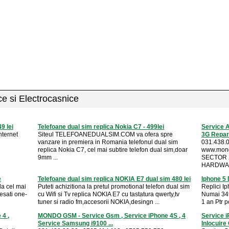
ice si Electrocasnice
9 lei
Telefoane dual sim replica Nokia C7 - 499lei
Service A
nternet
Siteul TELEFOANEDUALSIM.COM va ofera spre
3G Reparat
vanzare in premiera in Romania telefonul dual sim
031.438.0
replica Nokia C7, cel mai subtire telefon dual sim,doar
www.mon
9mm ...
SECTOR 2
HARDWARE
e
Telefoane dual sim replica NOKIA E7 dual sim 480 lei
Iphone 5 
la cel mai
Puteti achizitiona la pretul promotional telefon dual sim
Replici Ip
esati one-
cu Wifi si Tv replica NOKIA E7 cu tastatura qwerty,tv
Numai 349
tuner si radio fm,accesorii NOKIA,desingn ...
1 an Ptr po
4 ,
MONDO GSM - Service Gsm , Service iPhone 4S , 4
Service 
Service Samsung i9100 ...
Inlocuire