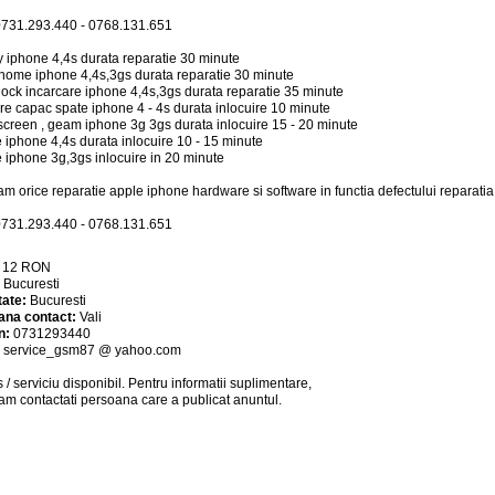
 0731.293.440 - 0768.131.651
y iphone 4,4s durata reparatie 30 minute
home iphone 4,4s,3gs durata reparatie 30 minute
ock incarcare iphone 4,4s,3gs durata reparatie 35 minute
ire capac spate iphone 4 - 4s durata inlocuire 10 minute
screen , geam iphone 3g 3gs durata inlocuire 15 - 20 minute
e iphone 4,4s durata inlocuire 10 - 15 minute
e iphone 3g,3gs inlocuire in 20 minute
am orice reparatie apple iphone hardware si software in functia defectului reparatia 
 0731.293.440 - 0768.131.651
:
12
RON
:
Bucuresti
tate:
Bucuresti
ana contact:
Vali
n:
0731293440
:
service_gsm87 @ yahoo.com
 / serviciu
disponibil
. Pentru informatii suplimentare,
am contactati persoana care a publicat anuntul.