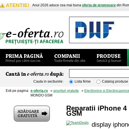
ATENTIE!
Anul 2026 aduce cea mai buna
oferta de promovare
din Rom
Cauta in sectiunile:
Lista firme
Catalog produse
Esti pe pagina:
e-oferta.ro
»
anunturi gratuite
»
Electronice si Electrocasnic
MONDO GSM
Reparatii iPhone 
GSM
display iphon