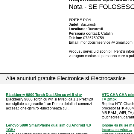
Nota - SE FOLOSES
PRET:
5
RON
Judet:
Bucuresti
Localitate:
Bucuresti
Persoana contact:
Catalin
Telefon:
0735759759
Email:
mondogsmservice @ gmail.com
Produs / serviciu
disponibil
. Pentru info
va rugam contactati persoana care a pub
Alte anunturi gratuite Electronice si Electrocasnice
Blackberry 9800 Torch Dual Sim cu wi-fi si tv
HTC CHA CHA telef
Blackberry 9800 Torch cu wifi si tv,replica 1:1 Pret:420
TV 2mpx
ron sigilate cu garantie 1 an Pentru detalii si comenzi
Replica HTC Chacha
accesati one-gsm.ro -functioneaza cu ...
procesor MTK 460
MB RAM , WIFI, TV,e
touchscreen, garantie
Lenovo S880 SmartPhone dual sim cu Android 4.0
iphone 4s nu se ma
1GHz
incarca service ...