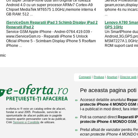
Un super SmartPhone dual sim original ce ruleaza
Service Profesional
Android 4.0 cu un super procesor ARMv7 Cortex-A9
geam,ecran,display 
Chipset MediaTek MT6575 1.0GHz,memorie interna 4
iphone 4s nu incarc
GB RAM: 512 ...
...
iServiceGsm Reparatii iPad 3 Schimb Display iPad 2
Lenovo A780 Smart
Reparatii iPad 2
GPS 1GHz
Service GSM Apple iPhone - Andrei-0764.419.039 -
Un SmartPhone dual
www.iServiceGsm.ro - Reparatii iPhone 5 Unlock
Android,3G,GPS,p
Oficial iPhone 5 - Scimbam Display iPhone 5 Rsoftam
MSM7227A 1.0GHz
iPhone ...
ROM suport card mic
mic
Companii
Produse
Anunturi
Director web
Pe aceasta pagina poti 
Accesezi detaliile anuntului
Repara
protectie iPhone 4 MONDO GSM
s
l-a publicat in mod direct, fara inte
e-oferta.ro ® este un catalog online de afaceri,
fondat in anul 2005. Produsele, serviciile si
oportunitatile de afaceri publicate in paginile
Poti sa comanzi direct
Reparatii i
noastre apartin persoanelor care le-au publicat.
protectie iPhone 4 MONDO GSM
,
Cititi
Termenii si Conditiile
de utilizare.
Pretul afisat de vanzator pentru
Re
ecran protectie iPhone 4 MONDO