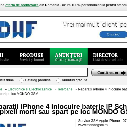
buna
oferta de promovare
din Romania - acum 100% personalizabila pentru aface
ista firme
Catalog produse
Anunturi gratuite
te
»
Electronice si Electrocasnice
»
Telefoane
» Reparatii iPhone 4 inlocuire bat
u spart pe loc MONDO GSM
aratii iPhone 4 inlocuire baterie iP S
 pixeli morti sau spart pe loc MONDO 
Service GSM Apple iPhone - 07
www.mondogsm.ro