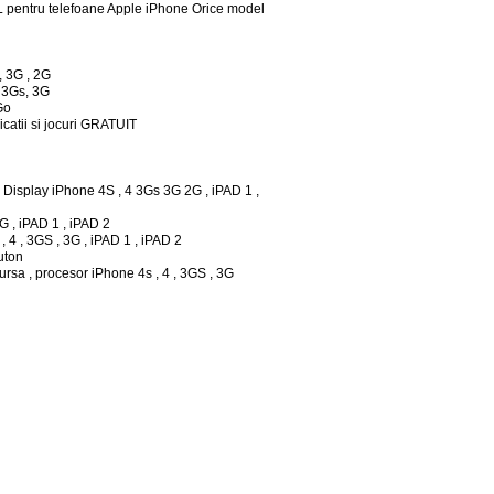
pentru telefoane Apple iPhone Orice model
, 3G , 2G
, 3Gs, 3G
Go
icatii si jocuri GRATUIT
 Display iPhone 4S , 4 3Gs 3G 2G , iPAD 1 ,
3G , iPAD 1 , iPAD 2
, 4 , 3GS , 3G , iPAD 1 , iPAD 2
uton
ursa , procesor iPhone 4s , 4 , 3GS , 3G