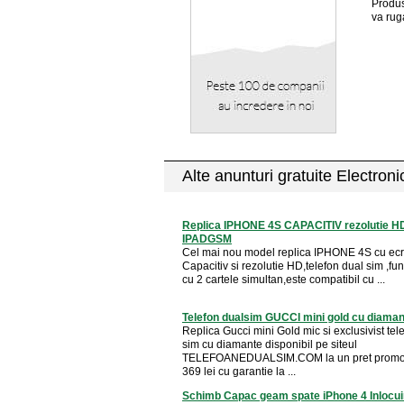
Produs
va rug
Alte anunturi gratuite Electron
Replica IPHONE 4S CAPACITIV rezolutie HD
IPADGSM
Cel mai nou model replica IPHONE 4S cu ec
Capacitiv si rezolutie HD,telefon dual sim ,fu
cu 2 cartele simultan,este compatibil cu ...
Telefon dualsim GUCCI mini gold cu diaman
Replica Gucci mini Gold mic si exclusivist tel
sim cu diamante disponibil pe siteul
TELEFOANEDUALSIM.COM la un pret promot
369 lei cu garantie la ...
Schimb Capac geam spate iPhone 4 Inlocui