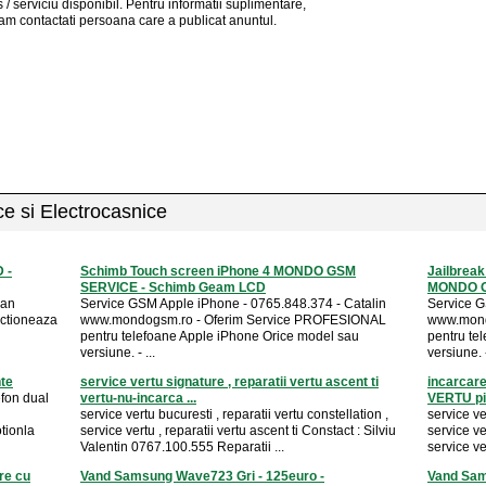
 / serviciu
disponibil
. Pentru informatii suplimentare,
am contactati persoana care a publicat anuntul.
ice si Electrocasnice
 -
Schimb Touch screen iPhone 4 MONDO GSM
Jailbreak
SERVICE - Schimb Geam LCD
MONDO 
ran
Service GSM Apple iPhone - 0765.848.374 - Catalin
Service G
nctioneaza
www.mondogsm.ro - Oferim Service PROFESIONAL
www.mond
pentru telefoane Apple iPhone Orice model sau
pentru te
versiune. - ...
versiune. -
te
service vertu signature , reparatii vertu ascent ti
incarcare
efon dual
vertu-nu-incarca ...
VERTU pie
service vertu bucuresti , reparatii vertu constellation ,
service ve
ionla
service vertu , reparatii vertu ascent ti Constact : Silviu
service ver
Valentin 0767.100.555 Reparatii ...
service ve
re cu
Vand Samsung Wave723 Gri - 125euro -
Vand Sam