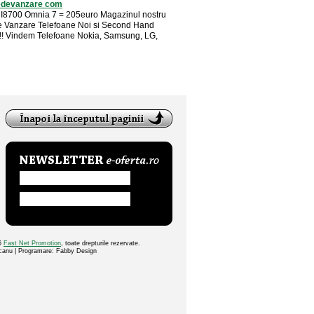
edevanzare com
I8700 Omnia 7 = 205euro Magazinul nostru
e Vanzare Telefoane Noi si Second Hand
!!! Vindem Telefoane Nokia, Samsung, LG,
26
Fast Net Promotion
, toate drepturile rezervate.
ocanu | Programare: Fabby Design