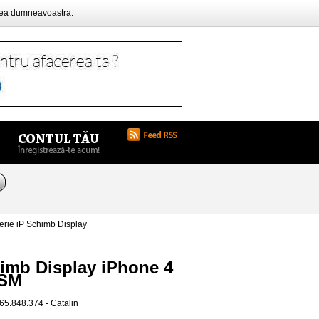
rea dumneavoastra.
erie iP Schimb Display
chimb Display iPhone 4
GSM
65.848.374 - Catalin