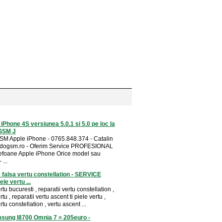
 iPhone 4S versiunea 5.0.1 si 5.0 pe loc la
GSM J
SM Apple iPhone - 0765.848.374 - Catalin
ogsm.ro - Oferim Service PROFESIONAL
lefoane Apple iPhone Orice model sau
 ...
 falsa vertu constellation - SERVICE
le vertu ...
rtu bucuresti , reparatii vertu constellation ,
tu , reparatii vertu ascent ti piele vertu ,
rtu constellation , vertu ascent ...
sung I8700 Omnia 7 = 205euro -