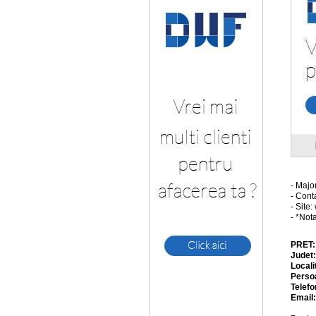
- Major
- Cont
- Site
- *No
PRET
Judet
Locali
Perso
Telefo
Email