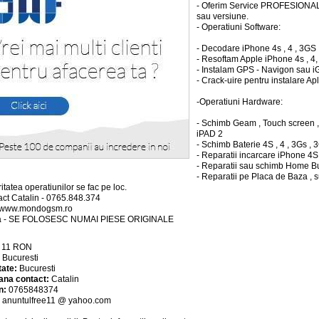
- Oferim Service PROFESIONAL 
sau versiune.
- Operatiuni Software:
- Decodare iPhone 4s , 4 , 3GS 
- Resoftam Apple iPhone 4s , 4
- Instalam GPS - Navigon sau i
- Crack-uire pentru instalare Apl
-Operatiuni Hardware:
- Schimb Geam , Touch screen ,
iPAD 2
- Schimb Baterie 4S , 4 , 3Gs , 
- Reparatii incarcare iPhone 4S 
- Reparatii sau schimb Home B
- Reparatii pe Placa de Baza , s
itatea operatiunilor se fac pe loc.
act Catalin - 0765.848.374
: www.mondogsm.ro
ta - SE FOLOSESC NUMAI PIESE ORIGINALE
:
11
RON
:
Bucuresti
tate:
Bucuresti
ana contact:
Catalin
n:
0765848374
:
anuntulfree11 @ yahoo.com