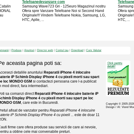
Telefoanedevanzare com
Telefoan
Catalin
Samsung Wave723 Gri - 125euro Magazinul nostru
Samsung 
SIONAL
Ofera spre Vanzare Telefoane Noi si Second Hand
Ofera spr
au
Originale!!! Vindem Telefoane Nokia, Samsung, LG,
Originale
HTC, Aplle, ...
HTC, ...
mpanii
Produse
Anunturi
Director web
Contul tau
Download
Curs Valutar
Pe aceasta pagina poti sa:
ccesezi detaliile anuntului
Reparatii iPhone 4 inlocuire
aterie iP Schimb Display iPhone 4 cu pixeli morti sau spart
pe loc MONDO GSM
si contactezi persoana care l-a publicat
n mod direct, fara intermediari.
oti sa comanzi direct
Reparatii iPhone 4 inlocuire baterie iP
chimb Display iPhone 4 cu pixeli morti sau spart pe loc
MONDO GSM
, care este in Bucuresti.
Copyright © 2005-20
Design / AI: Viorel M
retul afisat de vanzator pentru
Reparatii iPhone 4 inlocuire
aterie iP Schimb Display iPhone 4 cu pixeli ...
este de doar 11
RON.
auti firme care ofera produse sau servicii de care ai nevoie,
entru a obtine cele mai convenabile preturi.