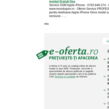
montaj Gratuit Gea
Service GSM Apple iPhone - 0765.848.374 - 
www.mondogsm.ro - Oferim Service PROFE
pentru telefoane Apple iPhone Orice model s
versiune. - ...
mic
Co
A
b
e-oferta.ro ® este un catalog online de afaceri,
fondat in anul 2005. Produsele, serviciile si
i
oportunitatile de afaceri publicate in paginile
noastre apartin persoanelor care le-au publicat.
P
Cititi
Termenii si Conditiile
de utilizare.
S
P
b
C
p